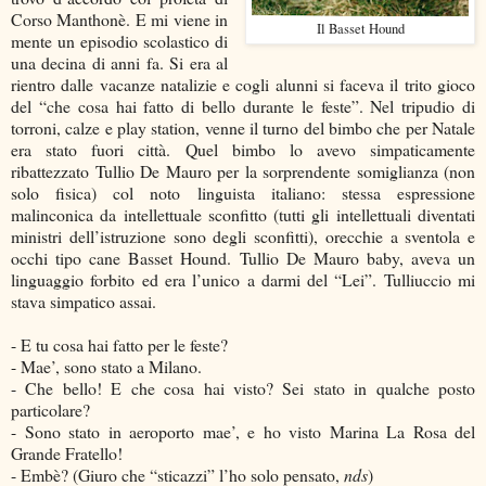
Corso Manthonè. E mi viene in
Il Basset Hound
mente un episodio scolastico di
una decina di anni fa. Si era al
rientro dalle vacanze natalizie e cogli alunni si faceva il trito gioco
del “che cosa hai fatto di bello durante le feste”. Nel tripudio di
torroni, calze e play station, venne il turno del bimbo che per Natale
era stato fuori città. Quel bimbo lo avevo simpaticamente
ribattezzato Tullio De Mauro per la sorprendente somiglianza (non
solo fisica) col noto linguista italiano: stessa espressione
malinconica da intellettuale sconfitto (tutti gli intellettuali diventati
ministri dell’istruzione sono degli sconfitti), orecchie a sventola e
occhi tipo cane Basset Hound. Tullio De Mauro baby, aveva un
linguaggio forbito ed era l’unico a darmi del “Lei”. Tulliuccio mi
stava simpatico assai.
- E tu cosa hai fatto per le feste?
- Mae’, sono stato a Milano.
- Che bello! E che cosa hai visto? Sei stato in qualche posto
particolare?
- Sono stato in aeroporto mae’, e ho visto Marina La Rosa del
Grande Fratello!
- Embè? (Giuro che “sticazzi” l’ho solo pensato,
nds
)