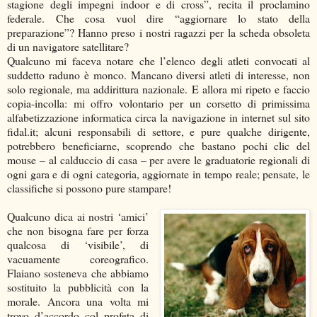
stagione degli impegni indoor e di cross”, recita il proclamino
federale. Che cosa vuol dire “aggiornare lo stato della
preparazione”? Hanno preso i nostri ragazzi per la scheda obsoleta
di un navigatore satellitare?
Qualcuno mi faceva notare che l’elenco degli atleti convocati al
suddetto raduno è monco. Mancano diversi atleti di interesse, non
solo regionale, ma addirittura nazionale. E allora mi ripeto e faccio
copia-incolla: mi offro volontario per un corsetto di primissima
alfabetizzazione informatica circa la navigazione in internet sul sito
fidal.it; alcuni responsabili di settore, e pure qualche dirigente,
potrebbero beneficiarne, scoprendo che bastano pochi clic del
mouse – al calduccio di casa – per avere le graduatorie regionali di
ogni gara e di ogni categoria, aggiornate in tempo reale; pensate, le
classifiche si possono pure stampare!
Qualcuno dica ai nostri ‘amici’
che non bisogna fare per forza
qualcosa di ‘visibile’, di
vacuamente coreografico.
Flaiano sosteneva che abbiamo
sostituito la pubblicità con la
morale. Ancora una volta mi
trovo d’accordo col profeta di