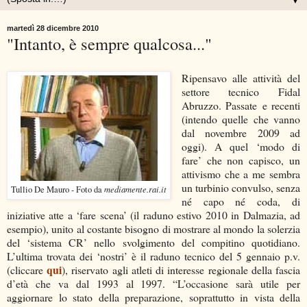
▼
martedì 28 dicembre 2010
"Intanto, è sempre qualcosa..."
Ripensavo alle attività del
settore tecnico Fidal
Abruzzo. Passate e recenti
(intendo quelle che vanno
dal novembre 2009 ad
oggi). A quel ‘modo di
fare’ che non capisco, un
attivismo che a me sembra
un turbinio convulso, senza
mediamente.rai.it
Tullio De Mauro - Foto da
né capo né coda, di
iniziative atte a ‘fare scena’ (il raduno estivo 2010 in Dalmazia, ad
esempio), unito al costante bisogno di mostrare al mondo la solerzia
del ‘sistema CR’ nello svolgimento del compitino quotidiano.
L’ultima trovata dei ‘nostri’ è il raduno tecnico del 5 gennaio p.v.
qui
(cliccare
), riservato agli atleti di interesse regionale della fascia
d’età che va dal 1993 al 1997. “L’occasione sarà utile per
aggiornare lo stato della preparazione, soprattutto in vista della