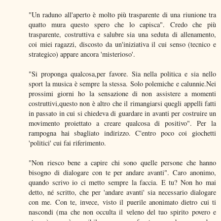
"Un raduno all'aperto è molto più trasparente di una riunione tra
quatto mura questo spero che lo capisca". Credo che più
trasparente, costruttiva e salubre sia una seduta di allenamento,
coi miei ragazzi, discosto da un'iniziativa il cui senso (tecnico e
strategico) appare ancora 'misterioso'.
"Si proponga qualcosa,per favore. Sia nella politica e sia nello
sport la musica è sempre la stessa. Solo polemiche e calunnie.Nei
prossimi giorni ho la sensazione di non assistere a momenti
costruttivi,questo non è altro che il rimangiarsi quegli appelli fatti
in passato in cui si chiedeva di guardare in avanti per costruire un
movimento proiettato a creare qualcosa di positivo". Per la
rampogna hai sbagliato indirizzo. C'entro poco coi giochetti
'politici' cui fai riferimento.
"Non riesco bene a capire chi sono quelle persone che hanno
bisogno di dialogare con te per andare avanti". Caro anonimo,
quando scrivo io ci metto sempre la faccia. E tu? Non ho mai
detto, né scritto, che per 'andare avanti' sia necessario dialogare
con me. Con te, invece, visto il puerile anonimato dietro cui ti
nascondi (ma che non occulta il veleno del tuo spirito povero e