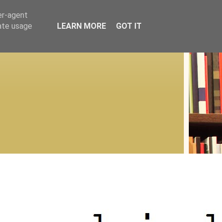
er-agent
rate usage
LEARN MORE
GOT IT