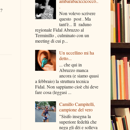
ambarabaciccicoccò..
.
t?
Non volevo scrivere
questo post . Ma
tant'è... Il raduno
regionale Fidal Abruzzo al
Terminillo , culminato con un
meeting di cui p...
Un uccellino mi ha
detto...
... che qui in
Abruzzo manca
ancora (e siamo quasi
a febbraio) la struttura tecnica
Fidal. Non sappiamo cioè chi deve
fare cosa (leggasi ...
Camillo Campitelli,
campione del vero
"Sisifo insegna la
superiore fedeltà che
nega gli dèi e solleva