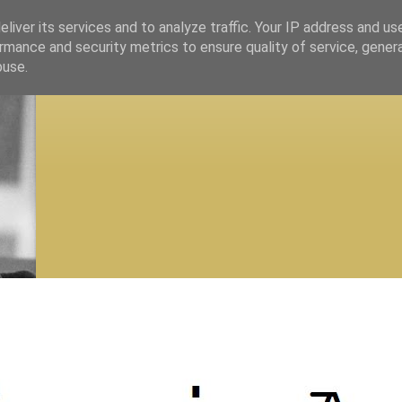
liver its services and to analyze traffic. Your IP address and us
rmance and security metrics to ensure quality of service, gene
buse.