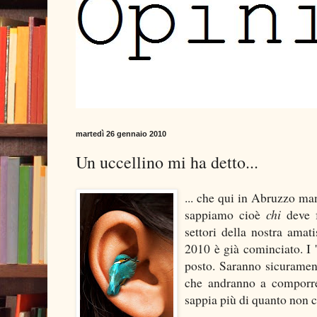
martedì 26 gennaio 2010
Un uccellino mi ha detto...
... che qui in Abruzzo man
sappiamo cioè
chi
deve 
settori della nostra amat
2010 è già cominciato. I 'p
posto. Saranno sicurament
che andranno a comporre.
sappia più di quanto non 