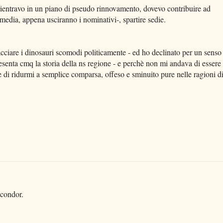
rientravo in un piano di pseudo rinnovamento, dovevo contribuire ad
a media, appena usciranno i nominativi-, spartire sedie.
acciare i dinosauri scomodi politicamente - ed ho declinato per un senso
resenta cmq la storia della ns regione - e perchè non mi andava di essere
 di ridurmi a semplice comparsa, offeso e sminuito pure nelle ragioni d
 condor.