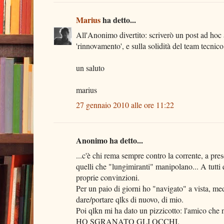
Marius
ha detto...
All'Anonimo divertito: scriverò un post ad hoc a
'rinnovamento', e sulla solidità del team tecnic
un saluto
marius
27 gennaio 2010 alle ore 11:22
Anonimo ha detto...
...c'è chi rema sempre contro la corrente, a pres
quelli che "lungimiranti" manipolano... A tutti 
proprie convinzioni.
Per un paio di giorni ho "navigato" a vista, me
dare/portare qlks di nuovo, di mio.
Poi qlkn mi ha dato un pizzicotto: l'amico che no
HO SGRANATO GLI OCCHI.