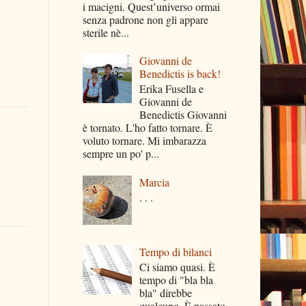
i macigni. Quest’universo ormai
senza padrone non gli appare
sterile nè...
Giovanni de
Benedictis is back!
Erika Fusella e
Giovanni de
Benedictis Giovanni
è tornato. L'ho fatto tornare. È
voluto tornare. Mi imbarazza
sempre un po' p...
Marcia
. . .
Tempo di bilanci
Ci siamo quasi. È
tempo di "bla bla
bla" direbbe
qualcuno. È passato