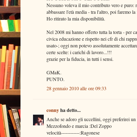
Nessuno voleva il mio contributo vero e puro: 
abbassare l'età media - tra l'altro, poi faremo l
Ho ritirato la mia disponibilità.
Nel 2008 mi hanno offerto tutta la torta - per c
civica educazione e rispetto nei cfr di chi rapp
usato-; oggi non potevo assolutamente accettare
certe scelte: i carichi di lavoro...!!!
grazie per la fiducia, in tutti i sensi.
GMaK.
PUNTO.
28 gennaio 2010 alle ore 09:33
conny
ha detto...
Anche se adoro gli uccellini, oggi preferirei un
Mezzofondo e marcia :Del Zoppo
velocità------------:Ragonese