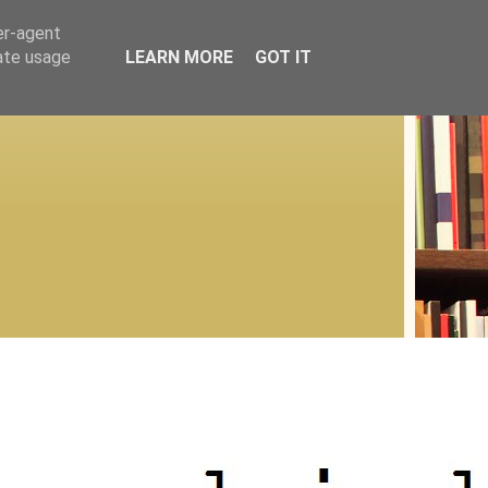
er-agent
rate usage
LEARN MORE
GOT IT