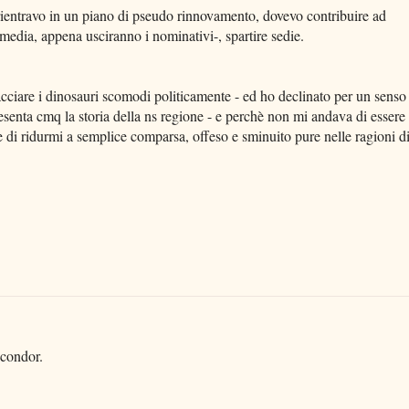
rientravo in un piano di pseudo rinnovamento, dovevo contribuire ad
a media, appena usciranno i nominativi-, spartire sedie.
acciare i dinosauri scomodi politicamente - ed ho declinato per un senso
resenta cmq la storia della ns regione - e perchè non mi andava di essere
 di ridurmi a semplice comparsa, offeso e sminuito pure nelle ragioni d
 condor.