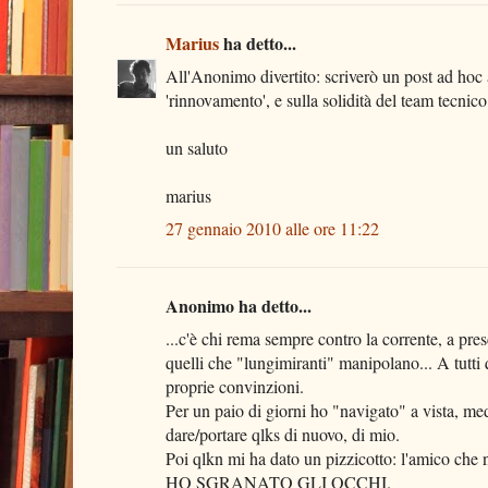
Marius
ha detto...
All'Anonimo divertito: scriverò un post ad hoc a
'rinnovamento', e sulla solidità del team tecnic
un saluto
marius
27 gennaio 2010 alle ore 11:22
Anonimo ha detto...
...c'è chi rema sempre contro la corrente, a pres
quelli che "lungimiranti" manipolano... A tutti 
proprie convinzioni.
Per un paio di giorni ho "navigato" a vista, me
dare/portare qlks di nuovo, di mio.
Poi qlkn mi ha dato un pizzicotto: l'amico che no
HO SGRANATO GLI OCCHI.