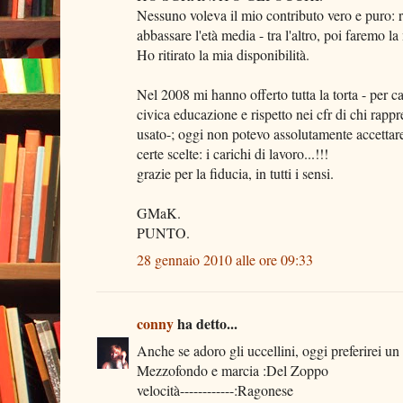
Nessuno voleva il mio contributo vero e puro: 
abbassare l'età media - tra l'altro, poi faremo l
Ho ritirato la mia disponibilità.
Nel 2008 mi hanno offerto tutta la torta - per c
civica educazione e rispetto nei cfr di chi rapp
usato-; oggi non potevo assolutamente accettare
certe scelte: i carichi di lavoro...!!!
grazie per la fiducia, in tutti i sensi.
GMaK.
PUNTO.
28 gennaio 2010 alle ore 09:33
conny
ha detto...
Anche se adoro gli uccellini, oggi preferirei un
Mezzofondo e marcia :Del Zoppo
velocità------------:Ragonese