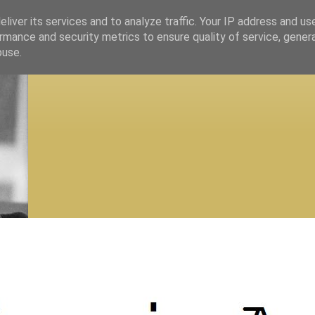
liver its services and to analyze traffic. Your IP address and us
rmance and security metrics to ensure quality of service, gene
buse.