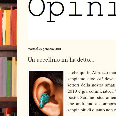
martedì 26 gennaio 2010
Un uccellino mi ha detto...
... che qui in Abruzzo man
sappiamo cioè
chi
deve 
settori della nostra amat
2010 è già cominciato. I 'p
posto. Saranno sicurament
che andranno a comporre.
sappia più di quanto non 