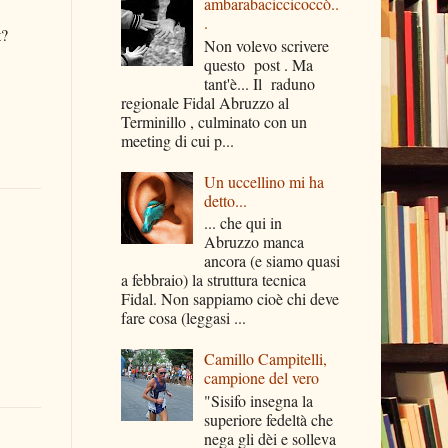
ambarabaciccicoccò..
.
t?
Non volevo scrivere
questo post . Ma
tant'è... Il raduno
regionale Fidal Abruzzo al
Terminillo , culminato con un
meeting di cui p...
Un uccellino mi ha
detto...
... che qui in
Abruzzo manca
ancora (e siamo quasi
a febbraio) la struttura tecnica
Fidal. Non sappiamo cioè chi deve
fare cosa (leggasi ...
Camillo Campitelli,
campione del vero
"Sisifo insegna la
superiore fedeltà che
nega gli dèi e solleva