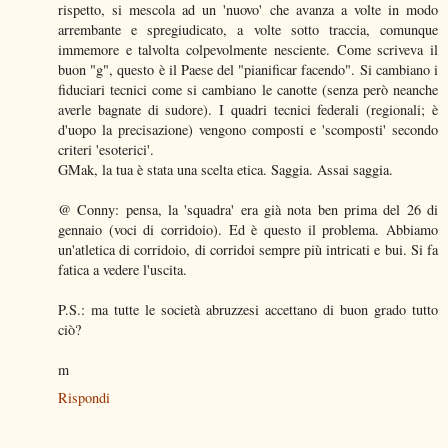
rispetto, si mescola ad un 'nuovo' che avanza a volte in modo
arrembante e spregiudicato, a volte sotto traccia, comunque
immemore e talvolta colpevolmente nesciente. Come scriveva il
buon "g", questo è il Paese del "pianificar facendo". Si cambiano i
fiduciari tecnici come si cambiano le canotte (senza però neanche
averle bagnate di sudore). I quadri tecnici federali (regionali; è
d'uopo la precisazione) vengono composti e 'scomposti' secondo
criteri 'esoterici'.
GMak, la tua è stata una scelta etica. Saggia. Assai saggia.
@ Conny: pensa, la 'squadra' era già nota ben prima del 26 di
gennaio (voci di corridoio). Ed è questo il problema. Abbiamo
un'atletica di corridoio, di corridoi sempre più intricati e bui. Si fa
fatica a vedere l'uscita.
P.S.: ma tutte le società abruzzesi accettano di buon grado tutto
ciò?
m
Rispondi