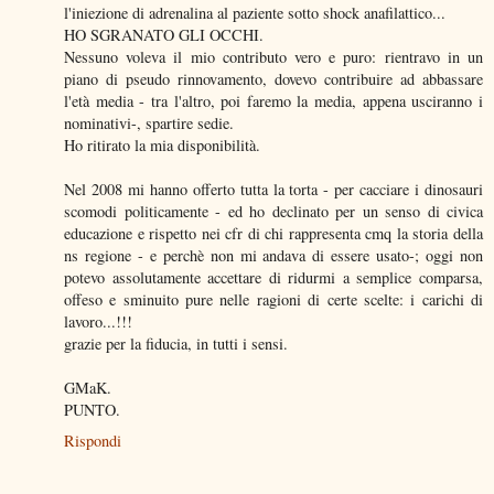
l'iniezione di adrenalina al paziente sotto shock anafilattico...
HO SGRANATO GLI OCCHI.
Nessuno voleva il mio contributo vero e puro: rientravo in un
piano di pseudo rinnovamento, dovevo contribuire ad abbassare
l'età media - tra l'altro, poi faremo la media, appena usciranno i
nominativi-, spartire sedie.
Ho ritirato la mia disponibilità.
Nel 2008 mi hanno offerto tutta la torta - per cacciare i dinosauri
scomodi politicamente - ed ho declinato per un senso di civica
educazione e rispetto nei cfr di chi rappresenta cmq la storia della
ns regione - e perchè non mi andava di essere usato-; oggi non
potevo assolutamente accettare di ridurmi a semplice comparsa,
offeso e sminuito pure nelle ragioni di certe scelte: i carichi di
lavoro...!!!
grazie per la fiducia, in tutti i sensi.
GMaK.
PUNTO.
Rispondi