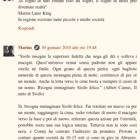
2il sogno di uno rimane solo un sogno, il sogno di molti può
diventare realtà"
Martin Luter King
In regione esistono tante piccole e medie società
Rispondi
Marius
30 gennaio 2010 alle ore 19:48
"Sisifo insegna la superiore fedeltà che nega gli dèi e solleva i
macigni. Quest’universo ormai senza padrone non gli appare
sterile nè futile. Ogni grano di questa pietra, ogni bagliore
minerale di questa montagna piena di notte, costituisce di per sè
un mondo. Anche la lotta verso le cime basta a riempire il cuore di
un uomo. Bisogna immaginare Sisifo felice." (Albert Camus, Il
mito di Sisifo)
Sì, bisogna immaginare Sisifo felice. Far rotolare un masso su per
un monte, raggiungere la cima, veder rotolare di nuovo il macigno
verso la base e poi di nuovo, reiterare questa azione per l'eternità,
potrebbe avere una sua logica interna. Tuttavia non la vedo così
nera, e Conny ha centrato l'indirizzo da prendere. Provate a
contare quante società da 10-15 voti ci sono in giro in Abruzzo.