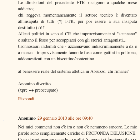
Le dimissioni del precedente FTR risalgono a qualche mese
addietro;
chi reggeva momentaneamente il settore tecnico è diventato
all'insaputa di tutti (?) FTR, per poi essere a sua insaputa
destituito (?)!!!
Alleati politici in seno al CR che improvvisamente si "scannano"
e saltano il fosso per accoppiarsi con gli storici antagonisti...
tironnosauri indomiti che - azzannavano indiscriminamente a dx e
a manca - improvvisamente fanno le fusa come gattini in poltrona,
addomesticati con un biscottino/contentino...
al benessere reale del sistema atletica in Abruzzo, chi rimane?
Anomino divertito
(xpre ++ preoccupato)
Rispondi
Anonimo
29 gennaio 2010 alle ore 09:40
Nei miei commenti non c'è ira e non c'è nemmeno rancore. Le mie
parole sono semplicemente cariche di PROFONDA DELUSIONE.
Cosa dovrei pensare quando io e altri 5 ragazzi ci facciamo il cxxx