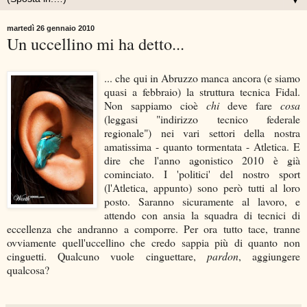
▼
martedì 26 gennaio 2010
Un uccellino mi ha detto...
... che qui in Abruzzo manca ancora (e siamo
quasi a febbraio) la struttura tecnica Fidal.
Non sappiamo cioè
chi
deve fare
cosa
(leggasi "indirizzo tecnico federale
regionale") nei vari settori della nostra
amatissima - quanto tormentata - Atletica. E
dire che l'anno agonistico 2010 è già
cominciato. I 'politici' del nostro sport
(l'Atletica, appunto) sono però tutti al loro
posto. Saranno sicuramente al lavoro, e
attendo con ansia la squadra di tecnici di
eccellenza che andranno a comporre. Per ora tutto tace, tranne
ovviamente quell'uccellino che credo sappia più di quanto non
cinguetti. Qualcuno vuole cinguettare,
pardon
, aggiungere
qualcosa?