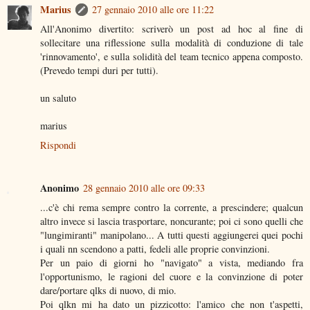
Marius
27 gennaio 2010 alle ore 11:22
All'Anonimo divertito: scriverò un post ad hoc al fine di
sollecitare una riflessione sulla modalità di conduzione di tale
'rinnovamento', e sulla solidità del team tecnico appena composto.
(Prevedo tempi duri per tutti).
un saluto
marius
Rispondi
Anonimo
28 gennaio 2010 alle ore 09:33
...c'è chi rema sempre contro la corrente, a prescindere; qualcun
altro invece si lascia trasportare, noncurante; poi ci sono quelli che
"lungimiranti" manipolano... A tutti questi aggiungerei quei pochi
i quali nn scendono a patti, fedeli alle proprie convinzioni.
Per un paio di giorni ho "navigato" a vista, mediando fra
l'opportunismo, le ragioni del cuore e la convinzione di poter
dare/portare qlks di nuovo, di mio.
Poi qlkn mi ha dato un pizzicotto: l'amico che non t'aspetti,