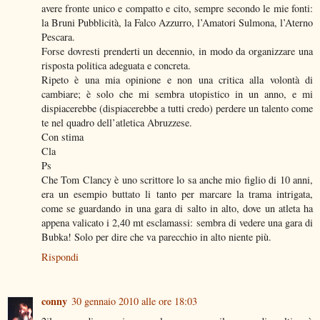
avere fronte unico e compatto e cito, sempre secondo le mie fonti:
la Bruni Pubblicità, la Falco Azzurro, l’Amatori Sulmona, l’Aterno
Pescara.
Forse dovresti prenderti un decennio, in modo da organizzare una
risposta politica adeguata e concreta.
Ripeto è una mia opinione e non una critica alla volontà di
cambiare; è solo che mi sembra utopistico in un anno, e mi
dispiacerebbe (dispiacerebbe a tutti credo) perdere un talento come
te nel quadro dell’atletica Abruzzese.
Con stima
Cla
Ps
Che Tom Clancy è uno scrittore lo sa anche mio figlio di 10 anni,
era un esempio buttato li tanto per marcare la trama intrigata,
come se guardando in una gara di salto in alto, dove un atleta ha
appena valicato i 2,40 mt esclamassi: sembra di vedere una gara di
Bubka! Solo per dire che va parecchio in alto niente più.
Rispondi
conny
30 gennaio 2010 alle ore 18:03