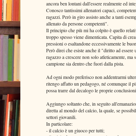
ancora ben lontani dall'essere realmente ed inte
Conosco tantissimi allenatori capaci, competenti
ragazzi. Però in giro assisto anche a tanti esem
allenato da persone competenti".
Il principio che più mi ha colpito è quello rela
troppo spesso viene dimenticata. Capita di crea
pressioni o esaltandone eccessivamente le buon
Però direi che esiste anche il "diritto ad esser
ragazzo a crescere non solo atleticamente, ma
campione sia dentro che fuori dalla pista.
Ad ogni modo preferisco non addentrarmi ulteri
ritengo affatto un pedagogo, né comunque il pi
possa trarre dal decalogo le proprie conclusioni
Aggiungo soltanto che, in seguito all'emanazion
diretta al mondo del calcio, la quale, se possib
settori giovanili.
In particolare:
- il calcio è un giuoco per tutti;