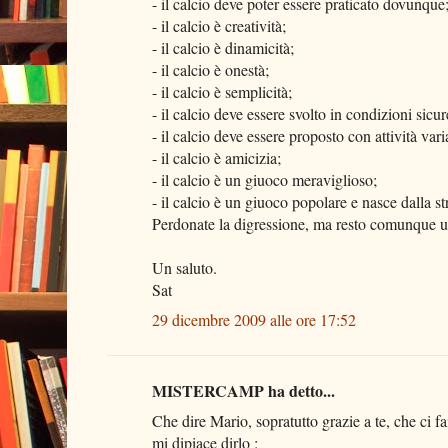
- il calcio deve poter essere praticato dovunque
- il calcio è creatività;
- il calcio è dinamicità;
- il calcio è onestà;
- il calcio è semplicità;
- il calcio deve essere svolto in condizioni sicur
- il calcio deve essere proposto con attività varia
- il calcio è amicizia;
- il calcio è un giuoco meraviglioso;
- il calcio è un giuoco popolare e nasce dalla st
Perdonate la digressione, ma resto comunque un
Un saluto.
Sat
29 dicembre 2009 alle ore 17:52
MISTERCAMP ha detto...
Che dire Mario, sopratutto grazie a te, che ci f
mi dipiace dirlo :