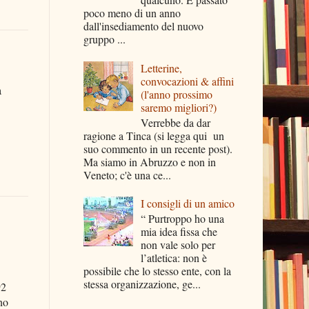
poco meno di un anno
dall'insediamento del nuovo
gruppo ...
Letterine,
convocazioni & affini
a
(l'anno prossimo
saremo migliori?)
Verrebbe da dar
ragione a Tinca (si legga qui un
suo commento in un recente post).
Ma siamo in Abruzzo e non in
Veneto; c'è una ce...
I consigli di un amico
“ Purtroppo ho una
mia idea fissa che
non vale solo per
l’atletica: non è
possibile che lo stesso ente, con la
stessa organizzazione, ge...
92
no