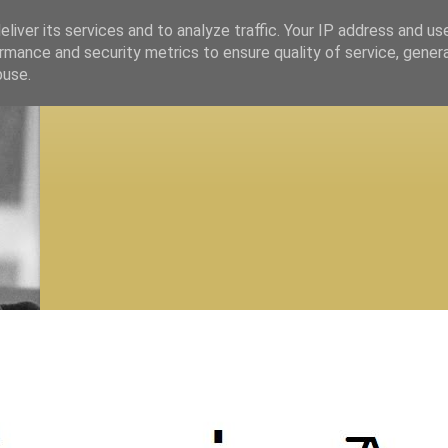
liver its services and to analyze traffic. Your IP address and us
rmance and security metrics to ensure quality of service, gene
buse.