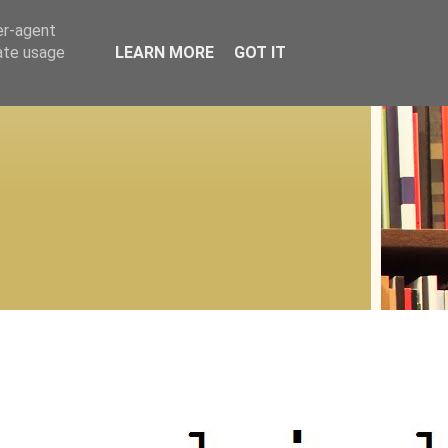
er-agent
rate usage
LEARN MORE
GOT IT