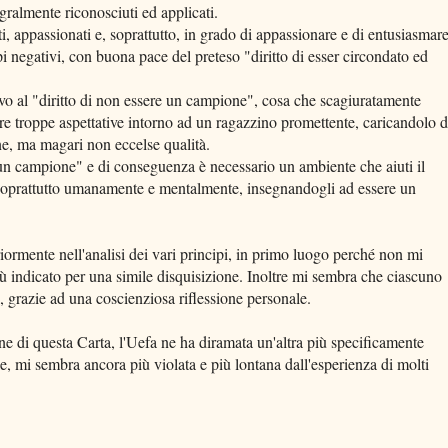
gralmente riconosciuti ed applicati.
, appassionati e, soprattutto, in grado di appassionare e di entusiasmare
pi negativi, con buona pace del preteso "diritto di esser circondato ed
tivo al "diritto di non essere un campione", cosa che scagiuratamente
re troppe aspettative intorno ad un ragazzino promettente, caricandolo d
e, ma magari non eccelse qualità.
e un campione" e di conseguenza è necessario un ambiente che aiuti il
 soprattutto umanamente e mentalmente, insegnandogli ad essere un
ormente nell'analisi dei vari principi, in primo luogo perché non mi
ù indicato per una simile disquisizione. Inoltre mi sembra che ciascuno
, grazie ad una coscienziosa riflessione personale.
e di questa Carta, l'Uefa ne ha diramata un'altra più specificamente
ile, mi sembra ancora più violata e più lontana dall'esperienza di molti