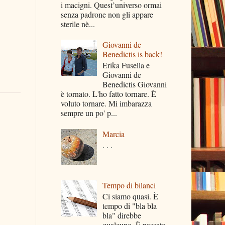
i macigni. Quest’universo ormai
senza padrone non gli appare
sterile nè...
Giovanni de
Benedictis is back!
Erika Fusella e
Giovanni de
Benedictis Giovanni
è tornato. L'ho fatto tornare. È
voluto tornare. Mi imbarazza
sempre un po' p...
Marcia
. . .
Tempo di bilanci
Ci siamo quasi. È
tempo di "bla bla
bla" direbbe
qualcuno. È passato