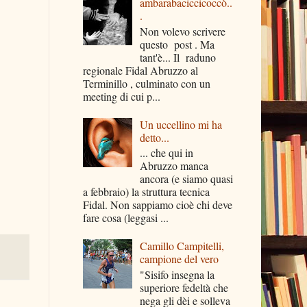
ambarabaciccicoccò..
.
Non volevo scrivere
questo post . Ma
tant'è... Il raduno
regionale Fidal Abruzzo al
Terminillo , culminato con un
meeting di cui p...
Un uccellino mi ha
detto...
... che qui in
Abruzzo manca
ancora (e siamo quasi
a febbraio) la struttura tecnica
Fidal. Non sappiamo cioè chi deve
fare cosa (leggasi ...
Camillo Campitelli,
campione del vero
"Sisifo insegna la
superiore fedeltà che
nega gli dèi e solleva