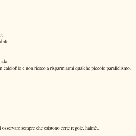
;
e;
bili;
rada.
 calciofilo e non riesco a risparmiarmi qualche piccolo parallelismo.
ai osservare sempre che esistono certe regole, haimè..