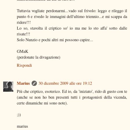
Tuttavia vogliate perdonarmi...vado sul frivolo: leggo e rileggo il
punto 6 e rivedo le immagini dell'ultimo triennio...e mi scappa da
ridere!!!
Lo so, stavolta il criptico so' io ma me lo sto affa' sotto dalle
risate!!!
Solo Nunzio e pochi altri mi possono capire...
GMaK
(perdonate la divagazione)
Rispondi
Marius
30 dicembre 2009 alle ore 19:12
Più che criptico, esoterico. Ed io, da 'iniziato', rido di gusto con te
(anche se non ho ben presenti tutti i protagonisti della vicenda,
certe dinamiche mi sono note).
;))
marius