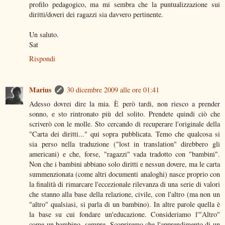
profilo pedagogico, ma mi sembra che la puntualizzazione sui
diritti/doveri dei ragazzi sia davvero pertinente.
Un saluto.
Sat
Rispondi
Marius
30 dicembre 2009 alle ore 01:41
Adesso dovrei dire la mia. È però tardi, non riesco a prender
sonno, e sto rintronato più del solito. Prendete quindi ciò che
scriverò con le molle. Sto cercando di recuperare l'originale della
"Carta dei diritti..." qui sopra pubblicata. Temo che qualcosa si
sia perso nella traduzione ("lost in translation" direbbero gli
americani) e che, forse, "ragazzi" vada tradotto con "bambini".
Non che i bambini abbiano solo diritti e nessun dovere, ma le carta
summenzionata (come altri documenti analoghi) nasce proprio con
la finalità di rimarcare l'eccezionale rilevanza di una serie di valori
che stanno alla base della relazione, civile, con l'altro (ma non un
"altro" qualsiasi, si parla di un bambino). In altre parole quella è
la base su cui fondare un'educazione. Consideriamo l'"Altro"
come un bambino, sempre. Scopriremo che l'apprendimento di un