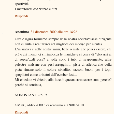
sportività.
I maratoneti d'Abruzzo e dint
Rispondi
Anonimo
31 dicembre 2009 alle ore 14:26
Gira e rigira torniamo sempre lì: la nostra società/classe dirigente
non ci aiuta a realizzarci nel migliore dei modi(o per niente).
L'iniziativa è nelle nostre mani, bene o male che possa essere, chi
più e chi meno, ci si rimbocca le maniche e si cerca di "elevarsi al
di sopra"...di cosa? a volte sono i tubi di scappamento, altre
palestre malsane con pesi arrugginiti, piste di atletica che della
pista rimane solo il colore sbiadito, sacconi buoni per i topi,
spogliatoi come urinatoi dell'october fest...
Mi chiedo e vi chiedo, alla luce di questa carta sacrosanta, perchè?
perchè si continua,
NONOSTANTE???!!!
GMaK, addio 2009 e ci sentiamo al 09/01/2010.
Rispondi