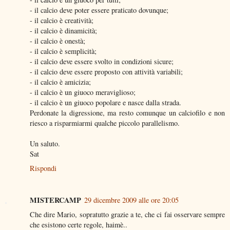
- il calcio deve poter essere praticato dovunque;
- il calcio è creatività;
- il calcio è dinamicità;
- il calcio è onestà;
- il calcio è semplicità;
- il calcio deve essere svolto in condizioni sicure;
- il calcio deve essere proposto con attività variabili;
- il calcio è amicizia;
- il calcio è un giuoco meraviglioso;
- il calcio è un giuoco popolare e nasce dalla strada.
Perdonate la digressione, ma resto comunque un calciofilo e non
riesco a risparmiarmi qualche piccolo parallelismo.
Un saluto.
Sat
Rispondi
MISTERCAMP
29 dicembre 2009 alle ore 20:05
Che dire Mario, sopratutto grazie a te, che ci fai osservare sempre
che esistono certe regole, haimè..