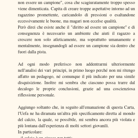
non essere un campione", cosa che scagiuratamente troppo spesso
viene dimenticata. Capita di creare troppe aspettative intorno ad un
ragazzino promettente, caricandolo di pressioni o esaltandone
eccessivamente le buone, ma magari non eccelse qualità.
Però direi che esiste anche il "diritto ad essere un campione" e di
conseguenza è necessario un ambiente che aiuti il ragazzo a
crescere non solo atleticamente, ma soprattutto umanamente e
mentalmente, insegnandogli ad essere un campione sia dentro che
fuori dalla pista.
Ad ogni modo preferisco non addentrarmi ulteriormente
nell'analisi dei vari principi, in primo luogo perché non mi ritengo
affatto un pedagogo, né comunque il più indicato per una simile
disquisizione. Inoltre mi sembra che ciascuno possa trarre dal
decalogo le proprie conclusioni, grazie ad una coscienziosa
riflessione personale.
Aggiungo soltanto che, in seguito all'emanazione di questa Carta,
l'Uefa ne ha diramata un'altra più specificamente diretta al mondo
del calcio, la quale, se possibile, mi sembra ancora più violata e
più lontana dall'esperienza di molti settori giovanili.
In particolare:
- il calcio è un giuoco per tutti;