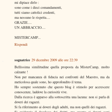
mi dipiace dirlo :
sono come i dieci comandamenti,
tutti siamo cattolici credenti,
ma nessuno le rispetta....
GRAZIE....
UN ABBRACCIO....
MISTERCAMP...
Rispondi
sognatrice
29 dicembre 2009 alle ore 22:39
Bellissima similitudine quella proposta da MisterCamp, molto
calzante !
Non per mancanza di fiducia nei confronti del Maestro, ma da
meticolosa quale sono, ho approfondito il tema.
Ho sempre sostenuto che questo blog è stimolo per accrescere
conoscenze, laddove la curiosità vive.
Dalla ricerca è apparso alla sottoscritta una lacuna: non si parla di
doveri dei ragazzi.
Si fa riferimento ai doveri degli adulti, ma non quelli dei ragazzi.
Si evidenzia il decalogo dei diritti, ma quanto ai doveri ogni