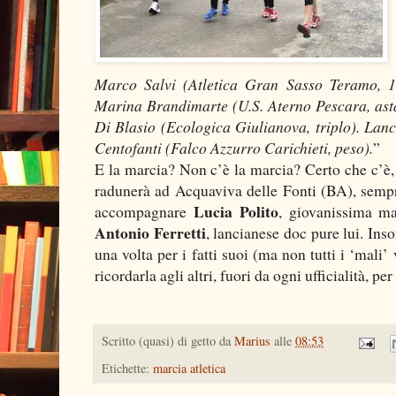
Marco Salvi (Atletica Gran Sasso Teramo, 15
Marina Brandimarte (U.S. Aterno Pescara, asta
Di Blasio (Ecologica Giulianova, triplo). Lan
Centofanti (Falco Azzurro Carichieti, peso).
”
E la marcia? Non c’è la marcia? Certo che c’è, 
radunerà ad Acquaviva delle Fonti (BA), sempre 
Lucia Polito
accompagnare
, giovanissima ma
Antonio Ferretti
, lancianese doc pure lui. Ins
una volta per i fatti suoi (ma non tutti i ‘mali
ricordarla agli altri, fuori da ogni ufficialità, pe
Scritto (quasi) di getto da
Marius
alle
08:53
Etichette:
marcia atletica