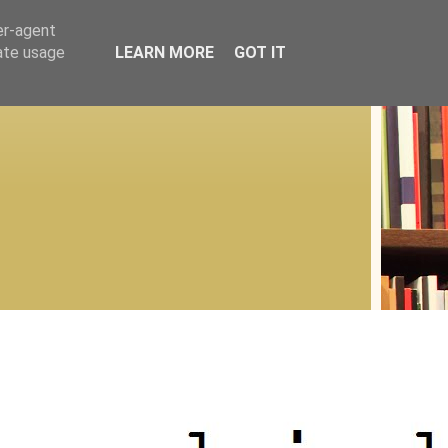
er-agent
rate usage
LEARN MORE
GOT IT