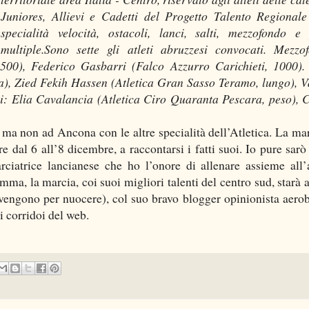
Juniores, Allievi e Cadetti del Progetto Talento Regionale
specialità velocità, ostacoli, lanci, salti, mezzofondo e
multiple.Sono sette gli atleti abruzzesi convocati. Mezzo
00), Federico Gasbarri (Falco Azzurro Carichieti, 1000). 
), Zied Fekih Hassen (Atletica Gran Sasso Teramo, lungo), V
ci: Elia Cavalancia (Atletica Ciro Quaranta Pescara, peso), 
ma non ad Ancona con le altre specialità dell’Atletica. La mar
dal 6 all’8 dicembre, a raccontarsi i fatti suoi. Io pure sarò 
rciatrice lancianese che ho l’onore di allenare assieme all
omma, la marcia, coi suoi migliori talenti del centro sud, starà 
’ vengono per nuocere), col suo bravo blogger opinionista aerob
r i corridoi del web.