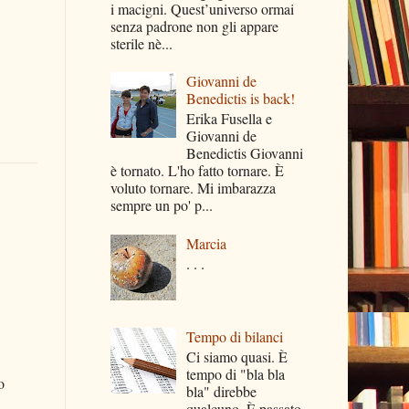
i macigni. Quest’universo ormai
senza padrone non gli appare
sterile nè...
Giovanni de
Benedictis is back!
Erika Fusella e
Giovanni de
Benedictis Giovanni
è tornato. L'ho fatto tornare. È
voluto tornare. Mi imbarazza
sempre un po' p...
Marcia
. . .
Tempo di bilanci
Ci siamo quasi. È
tempo di "bla bla
o
bla" direbbe
qualcuno. È passato