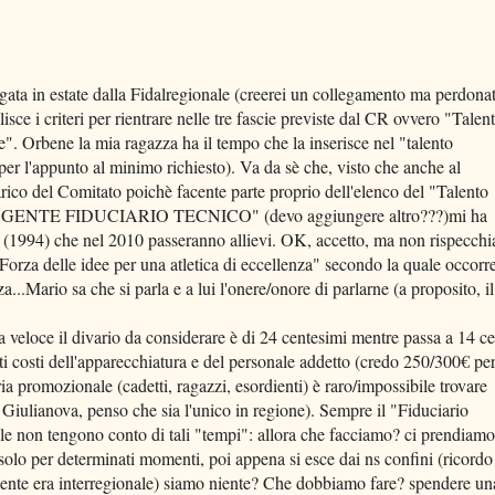
lgata in estate dalla Fidalregionale (creerei un collegamento ma perdona
isce i criteri per rientrare nelle tre fascie previste dal CR ovvero "Talen
e". Orbene la mia ragazza ha il tempo che la inserisce nel "talento
per l'appunto al minimo richiesto). Va da sè che, visto che anche al
arico del Comitato poichè facente parte proprio dell'elenco del "Talento
 "REGGENTE FIDUCIARIO TECNICO" (devo aggiungere altro???)mi ha
i/e (1994) che nel 2010 passeranno allievi. OK, accetto, ma non rispecchia
Forza delle idee per una atletica di eccellenza" secondo la quale occorr
za...Mario sa che si parla e a lui l'onere/onore di parlarne (a proposito, il
a veloce il divario da considerare è di 24 centesimi mentre passa a 14 ce
i costi dell'apparecchiatura e del personale addetto (credo 250/300€ pe
ria promozionale (cadetti, ragazzi, esordienti) è raro/impossibile trovare
 Giulianova, penso che sia l'unico in regione). Sempre il "Fiduciario
ale non tengono conto di tali "tempi": allora che facciamo? ci prendiamo
 solo per determinati momenti, poi appena si esce dai ns confini (ricordo
edente era interregionale) siamo niente? Che dobbiamo fare? spendere un