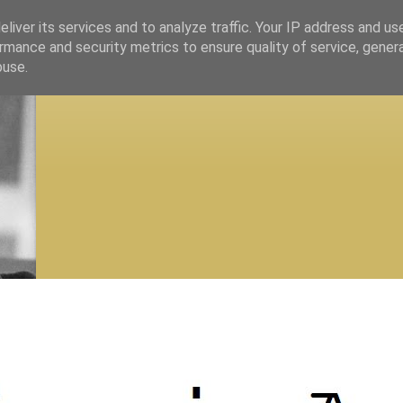
liver its services and to analyze traffic. Your IP address and us
rmance and security metrics to ensure quality of service, gene
buse.