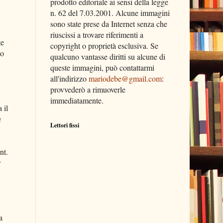
prodotto editoriale ai sensi della legge
n. 62 del 7.03.2001. Alcune immagini
sono state prese da Internet senza che
riuscissi a trovare riferimenti a
te
copyright o proprietà esclusiva. Se
to
qualcuno vantasse diritti su alcune di
queste immagini, può contattarmi
all'indirizzo
mariodebe@gmail.com
:
provvederò a rimuoverle
immediatamente.
 il
e
Lettori fissi
nt.
r
a