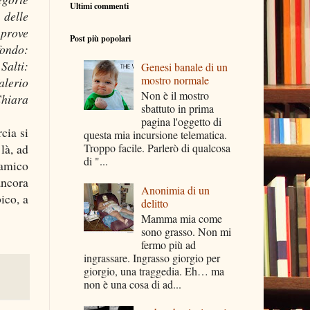
Ultimi commenti
 delle
 prove
Post più popolari
fondo:
Salti:
Genesi banale di un
mostro normale
alerio
Non è il mostro
Chiara
sbattuto in prima
pagina l'oggetto di
cia si
questa mia incursione telematica.
là, ad
Troppo facile. Parlerò di qualcosa
di "...
’amico
ancora
Anonimia di un
ico, a
delitto
Mamma mia come
sono grasso. Non mi
fermo più ad
ingrassare. Ingrasso giorgio per
giorgio, una traggedia. Eh… ma
non è una cosa di ad...