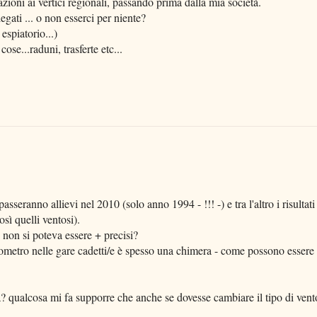
azioni ai vertici regionali, passando prima dalla mia società.
gati ... o non esserci per niente?
espiatorio...)
cose...raduni, trasferte etc...
asseranno allievi nel 2010 (solo anno 1994 - !!! -) e tra l'altro i risultati
sì quelli ventosi).
 non si poteva essere + precisi?
emometro nelle gare cadetti/e è spesso una chimera - come possono essere
? qualcosa mi fa supporre che anche se dovesse cambiare il tipo di vent