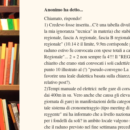
Anonimo ha detto...
Chiamato, rispondo!
1) Credevo fosse inserita...C'è una tabella divu
la mia ignoranza "tecnica" in materia) che stabil
regionale, fascia A regionale, fascia B regional
regionale" (10.14 è il limite, 9.9m corrisponde 
raduno estivo fu convocata con spese totali a c
Regionale"... 2 + 2 non sempre fa 4!!! Il
chiarito che erano stati convocati i soli cadett
punto 10 illustrato al (!) "pseudo-convegno La 
favorire una leale dialettica basata sulla chiarez
relativo post?).
2)Tempi manuale ed elettrici: nelle gare di cors
dai 400m in su. Vero anche che causa gli elevat
giornata di gare) in manifestazioni della catego
tale sistema di cronometraggio (tipo meeting di
reggente" mi ha informato che a livello nazion
per i fondelli da soli? in ambito locale valgono
che il raduno previsto nel fine settimana prec