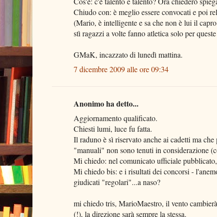
Cos'è: c'è talento e talento? Ora chiederò spieg
Chiudo con: è meglio essere convocati e poi rele
(Mario, è intelligente e sa che non è lui il capro 
stì ragazzi a volte fanno atletica solo per queste 
GMaK, incazzato di lunedì mattina.
7 dicembre 2009 alle ore 09:34
Anonimo ha detto...
Aggiornamento qualificato.
Chiesti lumi, luce fu fatta.
Il raduno è sì riservato anche ai cadetti ma che p
"manuali" non sono tenuti in considerazione (co
Mi chiedo: nel comunicato ufficiale pubblicato,
Mi chiedo bis: e i risultati dei concorsi - l'an
giudicati "regolari"...a naso?
mi chiedo tris, MarioMaestro, il vento cambierà
(!), la direzione sarà sempre la stessa.