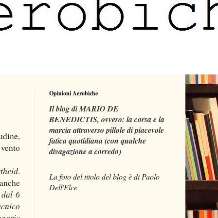
Opinioni Aerobiche
Il blog di MARIO DE
BENEDICTIS, ovvero: la corsa e la
marcia attraverso pillole di piacevole
udine,
fatica quotidiana (con qualche
 vento
divagazione a corredo)
theid
.
La foto del titolo del blog è di Paolo
 anche
Dell'Elce
dal 6
cnico
tegorie