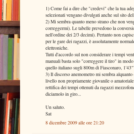
1) Come fai a dire che "credevi" che la tua ade
selezionati vengano divulgati anche sul sito de
2) Mi sembra quanto meno strano che non venga
correggermi). Le tabelle prevedono la conversio
nell'ordine dei 2/3 decimi). Pertanto non capisc
per le gare dei ragazzi, è assolutamente normal
elettroniche.
Tutti d'accordo sul non considerare i tempi vento
manuali basta solo "correggere il tiro" in modo
quello italiano sugli 800m di Fiasconaro, 1'43"
3) Il discorso anemometro mi sembra alquanto cor
livello non propriamente giovanile o amatoriale.
rettifica dei tempi ottenuti da ragazzi mezzofo
diciamolo in giro...
Un saluto.
Sat
8 dicembre 2009 alle ore 21:20