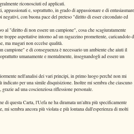
gralmente riconosciuti ed applicati.
, appassionati e, soprattutto, in grado di appassionare e di entusiasmare
pi negativi, con buona pace del preteso "diritto di esser circondato ed
tivo al "diritto di non essere un campione", cosa che scagiuratamente
re troppe aspettative intorno ad un ragazzino promettente, caricandolo d
e, ma magari non eccelse qualità.
e un campione" e di conseguenza è necessario un ambiente che aiuti il
 soprattutto umanamente e mentalmente, insegnandogli ad essere un
ormente nell'analisi dei vari principi, in primo luogo perché non mi
ù indicato per una simile disquisizione. Inoltre mi sembra che ciascuno
, grazie ad una coscienziosa riflessione personale.
e di questa Carta, l'Uefa ne ha diramata un'altra più specificamente
ile, mi sembra ancora più violata e più lontana dall'esperienza di molti