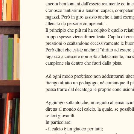
ancora ben lontani dall'essere realmente ed inte
Conosco tantissimi allenatori capaci, competenti
ragazzi. Però in giro assisto anche a tanti esem
allenato da persone competenti".
Il principio che più mi ha colpito è quello rela
troppo spesso viene dimenticata. Capita di crea
pressioni o esaltandone eccessivamente le buon
Però direi che esiste anche il "diritto ad esser
ragazzo a crescere non solo atleticamente, ma
campione sia dentro che fuori dalla pista.
Ad ogni modo preferisco non addentrarmi ulteri
ritengo affatto un pedagogo, né comunque il pi
possa trarre dal decalogo le proprie conclusioni
Aggiungo soltanto che, in seguito all'emanazion
diretta al mondo del calcio, la quale, se possib
settori giovanili.
In particolare:
- il calcio è un giuoco per tutti;