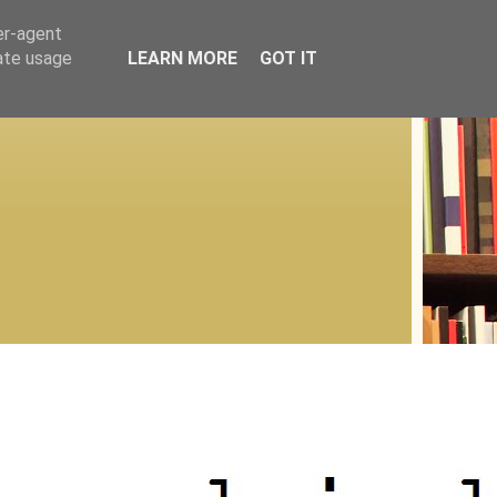
er-agent
rate usage
LEARN MORE
GOT IT