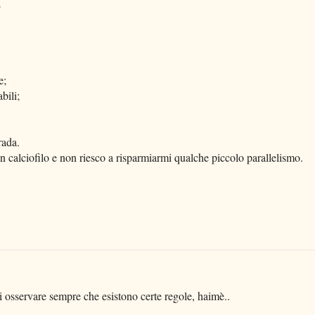
;
e;
bili;
rada.
 calciofilo e non riesco a risparmiarmi qualche piccolo parallelismo.
ai osservare sempre che esistono certe regole, haimè..