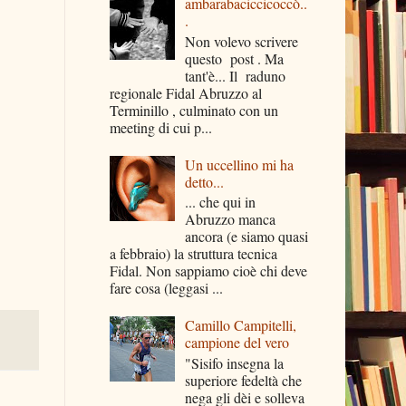
ambarabaciccicoccò..
.
Non volevo scrivere
questo post . Ma
tant'è... Il raduno
regionale Fidal Abruzzo al
Terminillo , culminato con un
meeting di cui p...
Un uccellino mi ha
detto...
... che qui in
Abruzzo manca
ancora (e siamo quasi
a febbraio) la struttura tecnica
Fidal. Non sappiamo cioè chi deve
fare cosa (leggasi ...
Camillo Campitelli,
campione del vero
"Sisifo insegna la
superiore fedeltà che
nega gli dèi e solleva