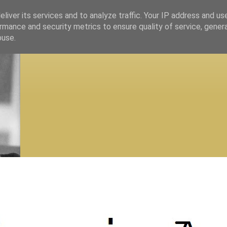
liver its services and to analyze traffic. Your IP address and us
rmance and security metrics to ensure quality of service, gene
buse.