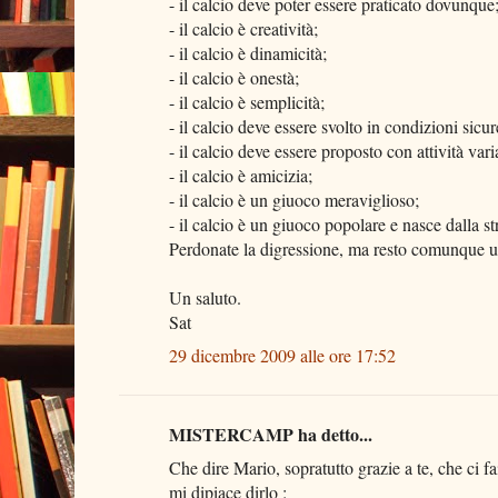
- il calcio deve poter essere praticato dovunque
- il calcio è creatività;
- il calcio è dinamicità;
- il calcio è onestà;
- il calcio è semplicità;
- il calcio deve essere svolto in condizioni sicur
- il calcio deve essere proposto con attività varia
- il calcio è amicizia;
- il calcio è un giuoco meraviglioso;
- il calcio è un giuoco popolare e nasce dalla st
Perdonate la digressione, ma resto comunque un
Un saluto.
Sat
29 dicembre 2009 alle ore 17:52
MISTERCAMP ha detto...
Che dire Mario, sopratutto grazie a te, che ci f
mi dipiace dirlo :