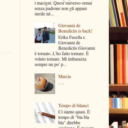
i macigni. Quest’universo ormai
senza padrone non gli appare
sterile nè...
Giovanni de
Benedictis is back!
Erika Fusella e
Giovanni de
Benedictis Giovanni
è tornato. L'ho fatto tornare. È
voluto tornare. Mi imbarazza
sempre un po' p...
Marcia
. . .
Tempo di bilanci
Ci siamo quasi. È
tempo di "bla bla
bla" direbbe
qualcuno. È passato