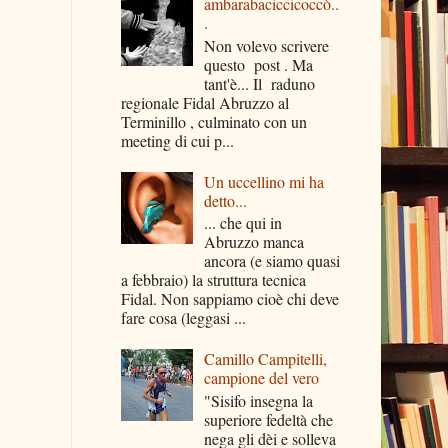
ambarabaciccicoccò..
.
Non volevo scrivere
questo post . Ma
tant'è... Il raduno
regionale Fidal Abruzzo al
Terminillo , culminato con un
meeting di cui p...
Un uccellino mi ha
detto...
... che qui in
Abruzzo manca
ancora (e siamo quasi
a febbraio) la struttura tecnica
Fidal. Non sappiamo cioè chi deve
fare cosa (leggasi ...
Camillo Campitelli,
campione del vero
"Sisifo insegna la
superiore fedeltà che
nega gli dèi e solleva