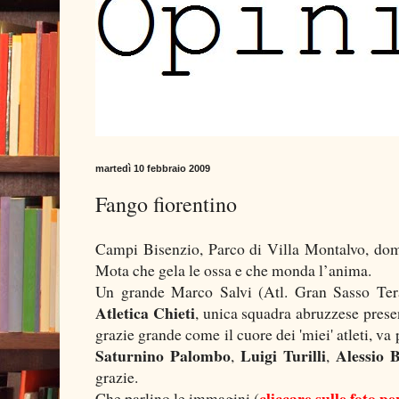
martedì 10 febbraio 2009
Fango fiorentino
Campi Bisenzio, Parco di Villa Montalvo, do
Mota che gela le ossa e che monda l’anima.
Un grande Marco Salvi (Atl. Gran Sasso Teram
Atletica Chieti
, unica squadra abruzzese presen
grazie grande come il cuore dei 'miei' atleti, va
Saturnino Palombo
Luigi Turilli
Alessio 
,
,
grazie.
cliccare sulle foto p
Che parlino le immagini (