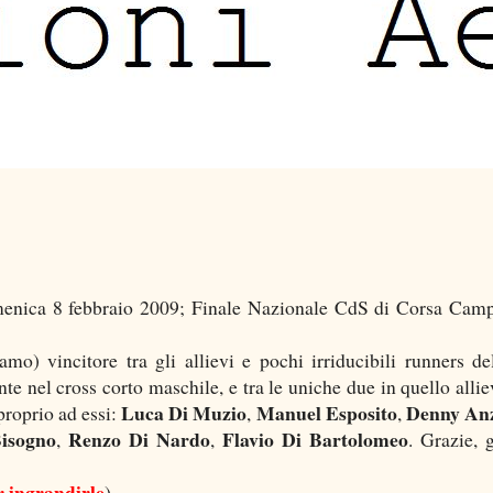
menica 8 febbraio 2009; Finale Nazionale CdS di Corsa Camp
o) vincitore tra gli allievi e pochi irriducibili runners d
te nel cross corto maschile, e tra le uniche due in quello allie
Luca Di Muzio
Manuel Esposito
Denny An
 proprio ad essi:
,
,
Bisogno
Renzo Di Nardo
Flavio Di Bartolomeo
,
,
. Grazie, g
er ingrandirle
).