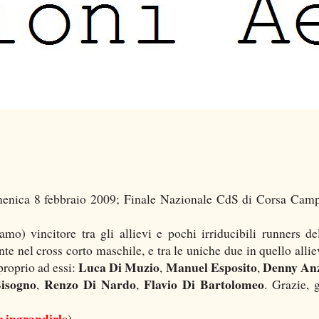
menica 8 febbraio 2009; Finale Nazionale CdS di Corsa Camp
o) vincitore tra gli allievi e pochi irriducibili runners d
te nel cross corto maschile, e tra le uniche due in quello allie
Luca Di Muzio
Manuel Esposito
Denny An
 proprio ad essi:
,
,
Bisogno
Renzo Di Nardo
Flavio Di Bartolomeo
,
,
. Grazie, g
er ingrandirle
).