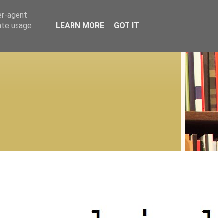
er-agent
rate usage
LEARN MORE
GOT IT