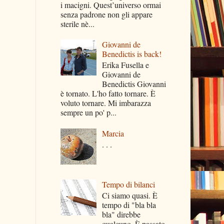
i macigni. Quest’universo ormai
senza padrone non gli appare
sterile nè...
Giovanni de
Benedictis is back!
Erika Fusella e
Giovanni de
Benedictis Giovanni
è tornato. L'ho fatto tornare. È
voluto tornare. Mi imbarazza
sempre un po' p...
Marcia
. . .
Tempo di bilanci
Ci siamo quasi. È
tempo di "bla bla
bla" direbbe
qualcuno. È passato