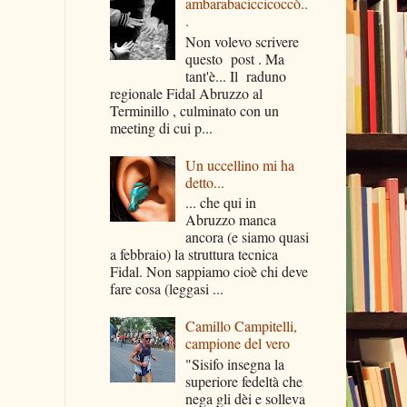
ambarabaciccicoccò..
.
Non volevo scrivere
questo post . Ma
tant'è... Il raduno
regionale Fidal Abruzzo al
Terminillo , culminato con un
meeting di cui p...
Un uccellino mi ha
detto...
... che qui in
Abruzzo manca
ancora (e siamo quasi
a febbraio) la struttura tecnica
Fidal. Non sappiamo cioè chi deve
fare cosa (leggasi ...
Camillo Campitelli,
campione del vero
"Sisifo insegna la
superiore fedeltà che
nega gli dèi e solleva