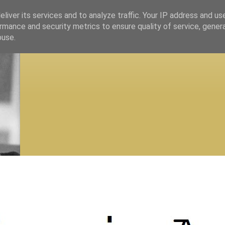
liver its services and to analyze traffic. Your IP address and us
rmance and security metrics to ensure quality of service, gene
buse.