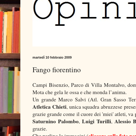
martedì 10 febbraio 2009
Fango fiorentino
Campi Bisenzio, Parco di Villa Montalvo, do
Mota che gela le ossa e che monda l’anima.
Un grande Marco Salvi (Atl. Gran Sasso Teram
Atletica Chieti
, unica squadra abruzzese presen
grazie grande come il cuore dei 'miei' atleti, va
Saturnino Palombo
Luigi Turilli
Alessio 
,
,
grazie.
cliccare sulle foto p
Che parlino le immagini (