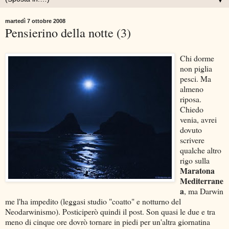
▼
martedì 7 ottobre 2008
Pensierino della notte (3)
Chi dorme
non piglia
pesci. Ma
almeno
riposa.
Chiedo
venia, avrei
dovuto
scrivere
qualche altro
rigo sulla
Maratona
Mediterrane
a
, ma Darwin
me l'ha impedito (leggasi studio "coatto" e notturno del
Neodarwinismo). Posticiperò quindi il post. Son quasi le due e tra
meno di cinque ore dovrò tornare in piedi per un'altra giornatina