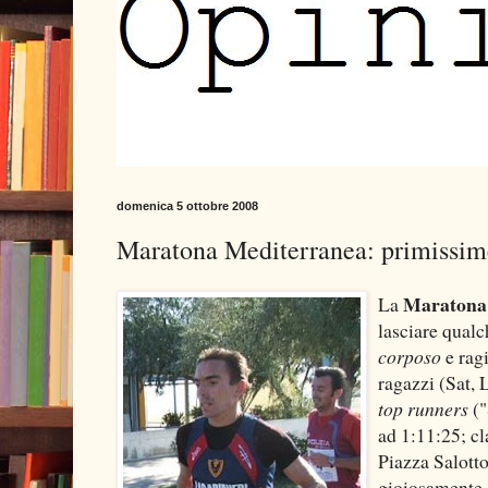
domenica 5 ottobre 2008
Maratona Mediterranea: primissime 
Maratona
La
lasciare qualc
corposo
e ragi
ragazzi (Sat, 
top runners
(
ad 1:11:25; cl
Piazza Salotto
gioiosamente 