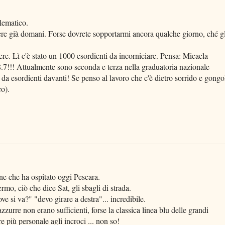
elematico.
vere già domani. Forse dovrete sopportarmi ancora qualche giorno, ché gl
e. Lì c'è stato un 1000 esordienti da incorniciare. Pensa: Micaela
!!! Attualmente sono seconda e terza nella graduatoria nazionale
a esordienti davanti! Se penso al lavoro che c'è dietro sorrido e gongo
co).
ne che ha ospitato oggi Pescara.
rmo, ciò che dice Sat, gli sbagli di strada.
e si va?" "devo girare a destra"... incredibile.
zurre non erano sufficienti, forse la classica linea blu delle grandi
 più personale agli incroci ... non so!