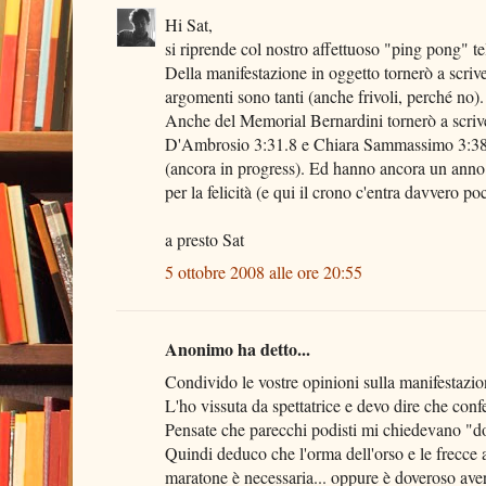
Hi Sat,
si riprende col nostro affettuoso "ping pong" t
Della manifestazione in oggetto tornerò a scri
argomenti sono tanti (anche frivoli, perché no).
Anche del Memorial Bernardini tornerò a scriver
D'Ambrosio 3:31.8 e Chiara Sammassimo 3:38.7
(ancora in progress). Ed hanno ancora un anno d
per la felicità (e qui il crono c'entra davvero po
a presto Sat
5 ottobre 2008 alle ore 20:55
Anonimo ha detto...
Condivido le vostre opinioni sulla manifestazio
L'ho vissuta da spettatrice e devo dire che confe
Pensate che parecchi podisti mi chiedevano "dov
Quindi deduco che l'orma dell'orso e le frecce az
maratone è necessaria... oppure è doveroso avere