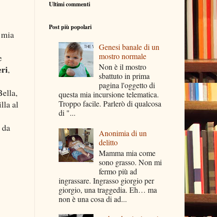
Ultimi commenti
Post più popolari
 mia
Genesi banale di un
mostro normale
e
Non è il mostro
eri
,
sbattuto in prima
pagina l'oggetto di
Bella,
questa mia incursione telematica.
lla al
Troppo facile. Parlerò di qualcosa
di "...
 da
Anonimia di un
delitto
Mamma mia come
sono grasso. Non mi
fermo più ad
ingrassare. Ingrasso giorgio per
giorgio, una traggedia. Eh… ma
non è una cosa di ad...