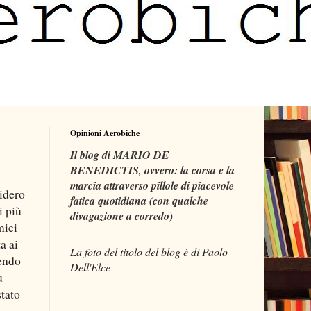
Opinioni Aerobiche
Il blog di MARIO DE
BENEDICTIS, ovvero: la corsa e la
marcia attraverso pillole di piacevole
sidero
fatica quotidiana (con qualche
i più
divagazione a corredo)
miei
a ai
La foto del titolo del blog è di Paolo
dendo
Dell'Elce
u
stato