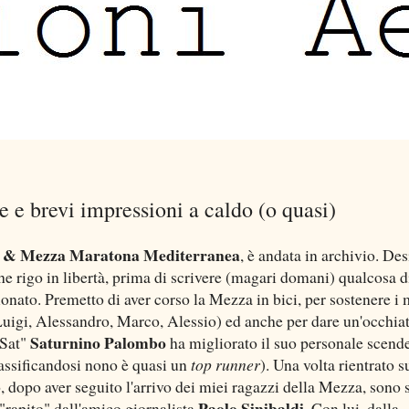
e brevi impressioni a caldo (o quasi)
 & Mezza Maratona Mediterranea
, è andata in archivio. De
he rigo in libertà, prima di scrivere (magari domani) qualcosa d
onato. Premetto di aver corso la Mezza in bici, per sostenere i 
Luigi, Alessandro, Marco, Alessio) ed anche per dare un'occhiat
Saturnino Palombo
"Sat"
ha migliorato il suo personale scen
assificandosi nono è quasi un
top runner
). Una volta rientrato s
, dopo aver seguito l'arrivo dei miei ragazzi della Mezza, sono 
Paolo Sinibaldi
"rapito" dall'amico giornalista
. Con lui, dalla