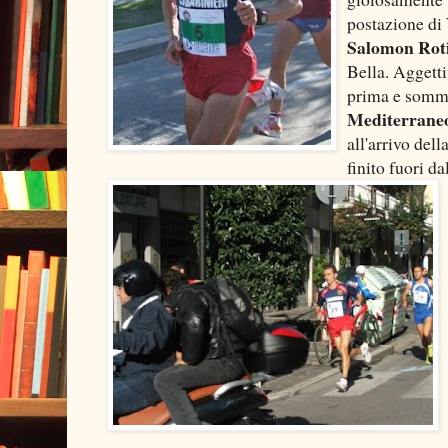
postazione di
Salomon Rot
Bella. Aggett
prima e somma
Mediterrane
all'arrivo de
finito fuori d