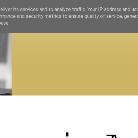
liver its services and to analyze traffic. Your IP address and us
rmance and security metrics to ensure quality of service, gene
buse.