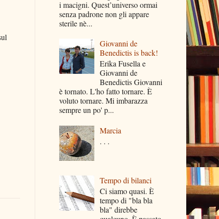
i macigni. Quest’universo ormai
senza padrone non gli appare
sterile nè...
sul
Giovanni de
Benedictis is back!
Erika Fusella e
Giovanni de
Benedictis Giovanni
è tornato. L'ho fatto tornare. È
voluto tornare. Mi imbarazza
sempre un po' p...
Marcia
. . .
Tempo di bilanci
Ci siamo quasi. È
tempo di "bla bla
bla" direbbe
qualcuno. È passato