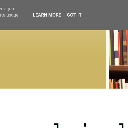
er-agent
rate usage
LEARN MORE
GOT IT