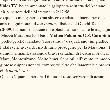
Vides.TV
, ho commentato la galoppata solitaria del keniano
ich
, vincitore della Maratona in 2:12:58.
ivo quanto mai generico ma sincero e adatto, almeno per questa
Giochi Del
ria ricognizione sul
test event
podistico dei
o 2009
. La manifestazione mi è piaciuta, nonostante le magagn
Matteo Palumbo
G.S. Carabini
lla Mezza Maratona (col buon
,
al podio perché mandato "fuori strada" da qualcuno (un giudice
Fidal?) che aveva deciso di farlo proseguire per la Maratona).
quindi, la manifestazione e bravi i cittadini di Pescara, Francavi
Mare, Montesilvano. Molto bravi. Sensibili all'evento, in modo
gioioso e appassionato, composto; altro che lamentele e bronci
città
paralizzata.
Questo è quanto, per ora. Di tutto il resto scriverò più avanti.