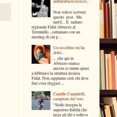
ambarabaciccicoccò..
.
Non volevo scrivere
questo post . Ma
tant'è... Il raduno
regionale Fidal Abruzzo al
Terminillo , culminato con un
meeting di cui p...
Un uccellino mi ha
detto...
... che qui in
Abruzzo manca
ancora (e siamo quasi
a febbraio) la struttura tecnica
Fidal. Non sappiamo cioè chi deve
fare cosa (leggasi ...
Camillo Campitelli,
campione del vero
"Sisifo insegna la
superiore fedeltà che
nega gli dèi e solleva