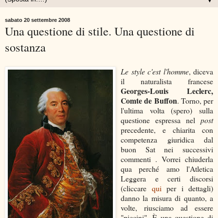
▼
sabato 20 settembre 2008
Una questione di stile. Una questione di
sostanza
Le style c'est l'homme
, diceva
il naturalista francese
Georges-Louis Leclerc,
Comte de Buffon
. Torno, per
l'ultima volta (spero) sulla
questione espressa nel
post
precedente, e chiarita con
competenza giuridica dal
buon Sat nei successivi
commenti . Vorrei chiuderla
qua perché amo l'Atletica
Leggera e certi discorsi
(cliccare
qui
per i dettagli)
danno la misura di quanto, a
volte, riusciamo ad essere
"piccini". È una questione di