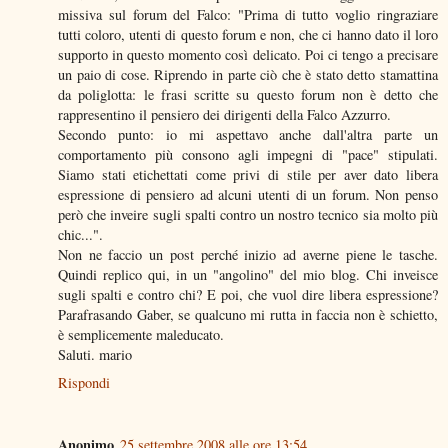
missiva sul forum del Falco: "Prima di tutto voglio ringraziare
tutti coloro, utenti di questo forum e non, che ci hanno dato il loro
supporto in questo momento così delicato. Poi ci tengo a precisare
un paio di cose. Riprendo in parte ciò che è stato detto stamattina
da poliglotta: le frasi scritte su questo forum non è detto che
rappresentino il pensiero dei dirigenti della Falco Azzurro.
Secondo punto: io mi aspettavo anche dall'altra parte un
comportamento più consono agli impegni di "pace" stipulati.
Siamo stati etichettati come privi di stile per aver dato libera
espressione di pensiero ad alcuni utenti di un forum. Non penso
però che inveire sugli spalti contro un nostro tecnico sia molto più
chic...".
Non ne faccio un post perché inizio ad averne piene le tasche.
Quindi replico qui, in un "angolino" del mio blog. Chi inveisce
sugli spalti e contro chi? E poi, che vuol dire libera espressione?
Parafrasando Gaber, se qualcuno mi rutta in faccia non è schietto,
è semplicemente maleducato.
Saluti. mario
Rispondi
Anonimo
25 settembre 2008 alle ore 13:54