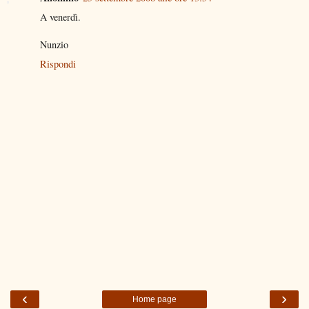
A venerdì.
Nunzio
Rispondi
‹
›
Home page