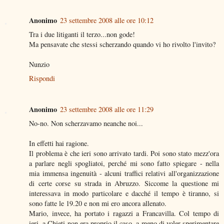
Anonimo
23 settembre 2008 alle ore 10:12
Tra i due litiganti il terzo...non gode!
Ma pensavate che stessi scherzando quando vi ho rivolto l'invito?
Nunzio
Rispondi
Anonimo
23 settembre 2008 alle ore 11:29
No-no. Non scherzavamo neanche noi...
In effetti hai ragione.
Il problema è che ieri sono arrivato tardi. Poi sono stato mezz'ora
a parlare negli spogliatoi, perché mi sono fatto spiegare - nella
mia immensa ingenuità - alcuni traffici relativi all'organizzazione
di certe corse su strada in Abruzzo. Siccome la questione mi
interessava in modo particolare e dacché il tempo è tiranno, si
sono fatte le 19.20 e non mi ero ancora allenato.
Mario, invece, ha portato i ragazzi a Francavilla. Col tempo di
ieri, a Chieti non era proprio il caso, a meno di voler sperimentare