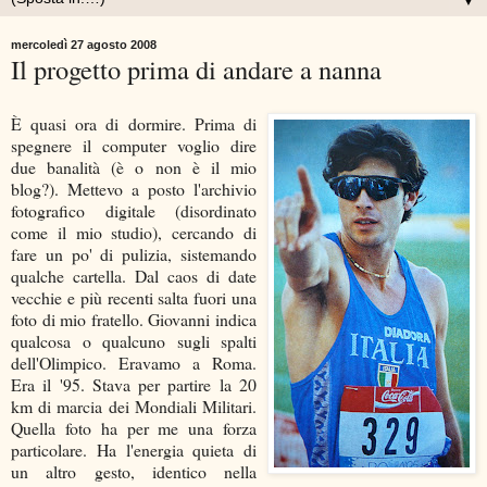
▼
mercoledì 27 agosto 2008
Il progetto prima di andare a nanna
È quasi ora di dormire. Prima di
spegnere il computer voglio dire
due banalità (è o non è il mio
blog?). Mettevo a posto l'archivio
fotografico digitale (disordinato
come il mio studio), cercando di
fare un po' di pulizia, sistemando
qualche cartella. Dal caos di date
vecchie e più recenti salta fuori una
foto di mio fratello. Giovanni indica
qualcosa o qualcuno sugli spalti
dell'Olimpico. Eravamo a Roma.
Era il '95. Stava per partire la 20
km di marcia dei Mondiali Militari.
Quella foto ha per me una forza
particolare. Ha l'energia quieta di
un altro gesto, identico nella