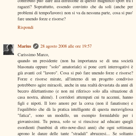
contributo puo' dare alla diffusione di questo magnifico sport tra i
ragazzi? Soprattutto, essendo convinto che da soli (anche per
problemi di tempo/lavoro) non si va da nessuna parte, cosa si puo'
fare unendo forze e risorse?
Rispondi
Marius
28 agosto 2008 alle ore 19:57
Carissimo Marco,
quando un presidente (non ha importanza se di una società
blasonata oppure "solo" amatoriale) si pone certi interrogativi è
già avanti col "lavoro". Cosa si può fare unendo forze e risorse?
Forze e risorse mirate, all'interno di un progetto condiviso
potrebbero agire miracoli, anche in una realtà devastata da anni di
becero dilettantismo (e non mi riferisco solo alla situazione di
casa nostra, ahimé). I corridori attempati cui tu accenni, hanno
figli e nipoti. Il loro amore per la corsa (non il fanatismo) e
l'equilibrio che dà la pratica intelligente di questa meravigliosa
"fatica", sono un modello, un esempio formidabile per i
giovanissimi. Tu pensa, solo se si riuscisse ad educare quegli
esordienti (bambini di otto-nove-dieci anni) che ogni settimana
aprono le danze delle tante "stradali" abruzzesi... Se soltanto