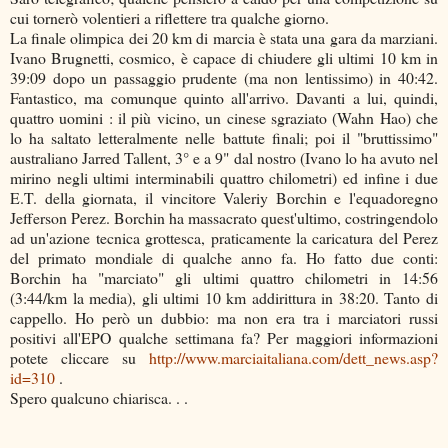
cui tornerò volentieri a riflettere tra qualche giorno.
La finale olimpica dei 20 km di marcia è stata una gara da marziani.
Ivano Brugnetti, cosmico, è capace di chiudere gli ultimi 10 km in
39:09 dopo un passaggio prudente (ma non lentissimo) in 40:42.
Fantastico, ma comunque quinto all'arrivo. Davanti a lui, quindi,
quattro uomini : il più vicino, un cinese sgraziato (Wahn Hao) che
lo ha saltato letteralmente nelle battute finali; poi il "bruttissimo"
australiano Jarred Tallent, 3° e a 9" dal nostro (Ivano lo ha avuto nel
mirino negli ultimi interminabili quattro chilometri) ed infine i due
E.T. della giornata, il vincitore Valeriy Borchin e l'equadoregno
Jefferson Perez. Borchin ha massacrato quest'ultimo, costringendolo
ad un'azione tecnica grottesca, praticamente la caricatura del Perez
del primato mondiale di qualche anno fa. Ho fatto due conti:
Borchin ha "marciato" gli ultimi quattro chilometri in 14:56
(3:44/km la media), gli ultimi 10 km addirittura in 38:20. Tanto di
cappello. Ho però un dubbio: ma non era tra i marciatori russi
positivi all'EPO qualche settimana fa? Per maggiori informazioni
potete cliccare su
http://www.marciaitaliana.com/dett_news.asp?
id=310
.
Spero qualcuno chiarisca. . .