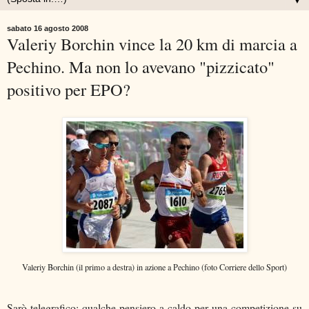
▼
sabato 16 agosto 2008
Valeriy Borchin vince la 20 km di marcia a
Pechino. Ma non lo avevano "pizzicato"
positivo per EPO?
Valeriy Borchin (il primo a destra) in azione a Pechino
(foto Corriere dello Sport)
Sarò telegrafico; qualche pensiero a caldo per una competizione su