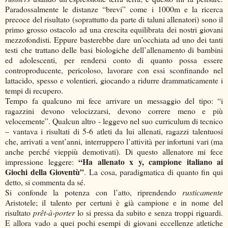
Paradossalmente le distanze “brevi” come i 1000m e la ricerca
precoce del risultato (soprattutto da parte di taluni allenatori) sono il
primo grosso ostacolo ad una crescita equilibrata dei nostri giovani
mezzofondisti. Eppure basterebbe dare un’occhiata ad uno dei tanti
testi che trattano delle basi biologiche dell’allenamento di bambini
ed adolescenti, per rendersi conto di quanto possa essere
controproducente, pericoloso, lavorare con essi sconfinando nel
lattacido, spesso e volentieri, giocando a ridurre drammaticamente i
tempi di recupero.
Tempo fa qualcuno mi fece arrivare un messaggio del tipo: “i
ragazzini devono velocizzarsi, devono correre meno e più
velocemente”. Qualcun altro - leggevo nel suo curriculum di tecnico
– vantava i risultati di 5-6 atleti da lui allenati, ragazzi talentuosi
che, arrivati a vent’anni, interruppero l’attività per infortuni vari (ma
anche perché vieppiù demotivati). Di questo allenatore mi fece
“Ha allenato x y, campione italiano ai
impressione leggere:
Giochi della Gioventù”
. La cosa, paradigmatica di quanto fin qui
detto, si commenta da sé.
Si confonde la potenza con l’atto, riprendendo
rusticamente
Aristotele; il talento per certuni è già campione e in nome del
risultato
prêt-à-porter
lo si pressa da subito e senza troppi riguardi.
E allora vado a quei pochi esempi di giovani eccellenze atletiche