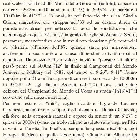
realizzatesi poi da adulti. Mio fratello Giovanni (in foto), capace di
correre i 2000m a 10 anni (era il ’78) in 6’33”4, di marciare i
10.000m in 41’50” a 17 anni; ha poi fatto ciò che si sa. Gisella
Orsini, marciatrice che strappai nell’89 ad un destino ibrido di
podista-marciatrice, per indirizzarla verso le soddisfazioni che
ancora oggi, a quasi 37 anni, è in grado di togliersi. Annalisa Scurti,
pescarese, mezzofondista che in molti non ricordano più; cominciai
ad allenarla all’inizio dell’87, quando stava per interrompere
anzitempo la sua carriera a causa di tendini arrivati ormai al
capolinea. Da mezzofondista veloce iniziò a “pensare ad altro”:
passò prima sui 3000m (12^ in finale ai Campionati del Mondo
Juniores a Sudbury nel 1988, col tempo di 9’26”; 9’11” l’anno
dopo) e poi a 21 anni fu capace di correre il suo secondo 10.000m
in 33’28” (2^ agli Italiani Assoluti del ’90). Corse anche due
edizioni dei Campionati del Mondo di Corsa su strada (1h13’41” il
suo crono sulla mezza maratona).
Per non restare al “mio”, voglio ricordare il grande Luciano
Carchesio, talento vero, scoperto ed allenato da Donato Chiavatti,
già forte nella categoria ragazzi e capace da senior di un 8’27” e
spicci sui 3000st (vinse un titolo italiano assoluto sulle siepi nell’82,
davanti a Panetta; fu finalista, sempre in questa disciplina, agli
Europei di Atene di quello stesso anno). Chiudo con Alberico Di