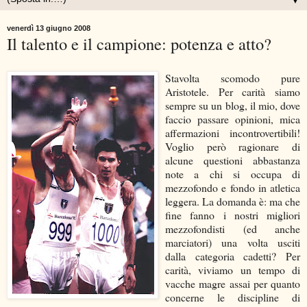
▼
venerdì 13 giugno 2008
Il talento e il campione: potenza e atto?
Stavolta scomodo pure
Aristotele. Per carità siamo
sempre su un blog, il mio, dove
faccio passare opinioni, mica
affermazioni incontrovertibili!
Voglio però ragionare di
alcune questioni abbastanza
note a chi si occupa di
mezzofondo e fondo in atletica
leggera. La domanda è: ma che
fine fanno i nostri migliori
mezzofondisti (ed anche
marciatori) una volta usciti
dalla categoria cadetti? Per
carità, viviamo un tempo di
vacche magre assai per quanto
concerne le discipline di