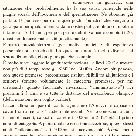
endurance
in generale; una
situazione che, probabilmente, ha la sua causa principale nelle
piaghe sociali dell’ipocinesi e dell’ipernutrizione. Ne abbiamo già
parlato. È pur vero però che quei pochi “puledri” che vengono a
galoppare per qualche tempo dalle nostre parti, sembrano imbolsire
intorno ai 17-18 anni, per poi sparire definitivamente compiuti i 20,
quasi non fossero mai esistiti (atleticamente).
Rimarrò prevalentemente (per motivi pratici e di esperienza
personale) sui maschietti. La questione non è molto diversa nel
settore femminile; citerò pure qualche esempio.
È molto triste leggere le graduatorie nazionali allievi 2007 e trovare
non più di 5 tempi sotto gli 8’50” nei 3000m. Ancora più penoso,
con queste premesse, preconizzare risultati risibili tra gli juniores e i
seniores (ometto volutamente la categoria promesse, per me
un’assurda quanto fuorviante invenzione “amministrativa”) nei
prossimi 2-3 anni e su tutte le distanze del mezzofondo olimpico
(della maratona non voglio parlare).
Faccio allora un paio di conti: ogni anno l’Abruzzo è capace di
cavar fuori almeno 3-4 cadetti interessanti. Ne ho conosciuti alcuni,
in tempi recenti, capaci di correre i 1000m in 2’42” già al primo
anno di categoria. A parte qualche rarissima eccezione, quegli stessi
atleti “rallentavano” sui 2000m, si facevano più
deboli
, meno
runners
usando un’espressione terra terra; e questo mi fa pensare.