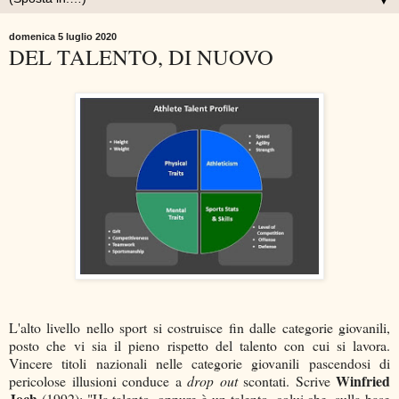
▼
domenica 5 luglio 2020
DEL TALENTO, DI NUOVO
L'alto livello nello sport si costruisce fin dalle categorie giovanili,
posto che vi sia il pieno rispetto del talento con cui si lavora.
Vincere titoli nazionali nelle categorie giovanili pascendosi di
Winfried
pericolose illusioni conduce a
drop out
scontati. Scrive
Joch
(1992): "Ha talento, oppure è un talento, colui che, sulla base