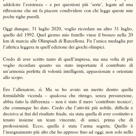
addolcire l’esistenza – e per questioni più ‘serie’, legate ad una
riflessione che mi fa piacere condividere con chi legge queste mie
poche righe puerili.
Oggi dunque, 31 luglio 2020, voglio ricordare un altro 31 luglio,
quello del 1992. Quel giorno mio fratello vinse il bronzo nella 20
km di marcia alle Olimpiadi di Barcellona. Fu l’unica medaglia per
l’atletica leggera in quell’edizione dei giochi olimpici.
Credo di aver scritto tanto di quell’impresa, ma una volta di più
voglio ricordare quanto sia stato importante il contributo di
un’armonia perfetta di volontà intelligenti, appassionate e orientate
allo scopo.
Ero l’allenatore, sì. Ma se ho avuto un merito dentro quella
formidabile vicenda – qualcosa che ritengo, senza presunzione,
abbia fatto la differenza – non è stato il mero ‘contributo tecnico’,
che comunque ho dato. Credo che l’attività più nobile, difficile e
decisiva ai fini del risultato finale, sia stata quella di aver costituito e
tenuto insieme un team vincente, di amici, prima che di
professionisti. Ecco, quella è stata l’arma segreta. Quello è
l’insegnamento più alto che ho appreso fino ad oggi, non solo nello