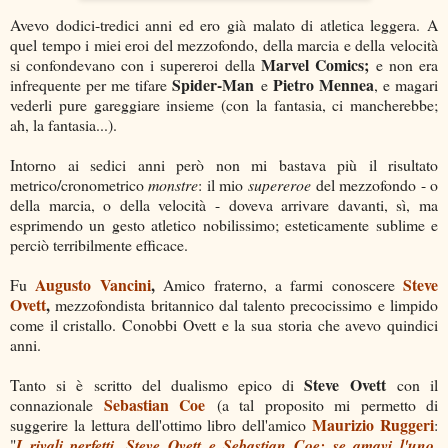
Avevo dodici-tredici anni ed ero già malato di atletica leggera. A
quel tempo i miei eroi del mezzofondo, della marcia e della velocità
Marvel Comics;
si confondevano con i supereroi della
e non era
Spider-Man
Pietro Mennea
infrequente per me tifare
e
, e magari
vederli pure gareggiare insieme (con la fantasia, ci mancherebbe;
ah, la fantasia...).
Intorno ai sedici anni però non mi bastava più il risultato
metrico/cronometrico
monstre
: il mio
supereroe
del mezzofondo - o
della marcia, o della velocità - doveva arrivare davanti, sì, ma
esprimendo un gesto atletico nobilissimo; esteticamente sublime e
perciò terribilmente efficace.
Augusto Vancini
,
Steve
Fu
Amico fraterno, a farmi conoscere
Ovett
,
mezzofondista britannico dal talento precocissimo e limpido
come il cristallo. Conobbi Ovett e la sua storia che avevo quindici
anni.
Steve Ovett
Tanto si è scritto del dualismo epico di
con il
Sebastian Coe
connazionale
(a tal proposito mi permetto di
Maurizio Ruggeri
suggerire la lettura dell'ottimo libro dell'amico
:
"
I rivali perfetti. Steve Ovett e Sebastian Coe: se amavi l'uno,