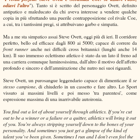
odiavi l'altro
"). Tanto si è scritto del personaggio Ovett, definito
antipatico e maleducato da chi aveva interesse a vendere qualche
copia in più sfruttando una puerile contrapposizione col rivale Coe,
a cui, tra i tantissimi pregi, si attribuivano garbo e simpatia.
Ma a me sta simpatico assai Steve Ovett, oggi più di ieri. Il corridore
perfetto, bello ed efficace dagli 800 ai 5000; capace di correre da
front runner
anche nei difficili cross britannici (lunghi anche 14
km). Il suo immenso eclettismo atletico è stato da un lato il freno ad
una carriera comunque luminosissima, dall'altro il motivo dell'affetto
profondo e sincero e dell'ammirazione che nutro nei suoi riguardi.
Steve Ovett, un purosangue leggendario capace di dimenticare il
se
stesso campione
, di chiuderlo in un cassetto e fare altro. Lo Sport
vissuto ai massimi livelli e poi messo 'tra parentesi', come
espressione massima di una inarrivabile autoironia.
You find out a lot of about yourself through athletics. If you’re cut
out to be a winner or a failure or a quitter, athletics will bring it out
of you. You’re always stripping yourself down to the bones of your
personality. And sometimes you just get a glimpse of the kind of
talent you’ve been given. Sometimes I run and I don’t even feel the