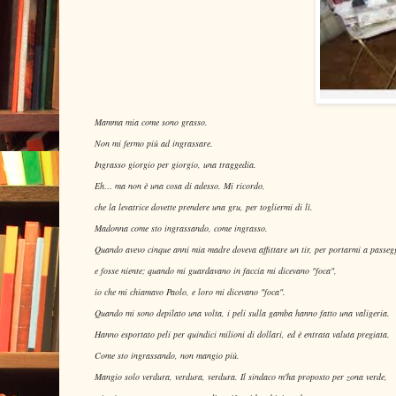
Mamma mia come sono grasso.
Non mi fermo più ad ingrassare.
Ingrasso giorgio per giorgio, una traggedia.
Eh… ma non è una cosa di adesso. Mi ricordo,
che la levatrice dovette prendere una gru, per togliermi di lì.
Madonna come sto ingrassando, come ingrasso.
Quando avevo cinque anni mia madre doveva affittare un tir, per portarmi a passeg
e fosse niente; quando mi guardavano in faccia mi dicevano "foca",
io che mi chiamavo Paolo, e loro mi dicevano "foca".
Quando mi sono depilato una volta, i peli sulla gamba hanno fatto una valigeria.
Hanno esportato peli per quindici milioni di dollari, ed è entrata valuta pregiata.
Come sto ingrassando, non mangio più.
Mangio solo verdura, verdura, verdura. Il sindaco m'ha proposto per zona verde,