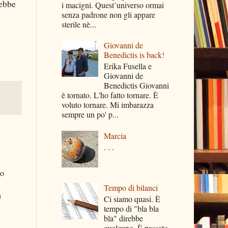
rebbe
i macigni. Quest’universo ormai
senza padrone non gli appare
sterile nè...
Giovanni de
Benedictis is back!
Erika Fusella e
Giovanni de
Benedictis Giovanni
è tornato. L'ho fatto tornare. È
voluto tornare. Mi imbarazza
sempre un po' p...
Marcia
. . .
mo
Tempo di bilanci
n
Ci siamo quasi. È
tempo di "bla bla
bla" direbbe
qualcuno. È passato