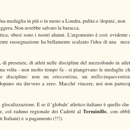
 Una medaglia in più o in meno a Londra, pulita o 'dopata', non
leggera. Non avrebbe salvato la baracca.
ica; obesi sono i nostri alunni. L'argomento è così evidente e
lente rassegnazione ha bellamente scalzato l'idea di una nece
di presenze, di atleti nelle discipline del mezzofondo in atlet
na volta - non molto tempo fa - si piangevano le medaglie c
rse discipline: non un
ottocentista
, un
millecinquecentist
opano sta davvero a zero. Macché vincere, noi non partec
a glocalizzazione. E se il 'globale' atletico italiano è quello ch
Terminillo
e, col raduno regionale dei Cadetti al
, con obbl
 Italiani) e a pagamento (!!!).