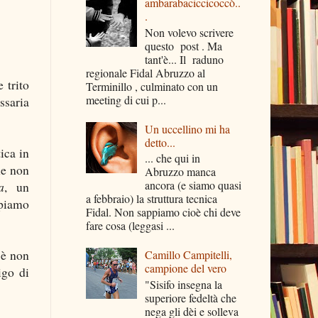
ambarabaciccicoccò..
.
Non volevo scrivere
questo post . Ma
tant'è... Il raduno
regionale Fidal Abruzzo al
 trito
Terminillo , culminato con un
meeting di cui p...
ssaria
Un uccellino mi ha
detto...
ica in
... che qui in
he non
Abruzzo manca
ancora (e siamo quasi
a
, un
a febbraio) la struttura tecnica
ipiamo
Fidal. Non sappiamo cioè chi deve
fare cosa (leggasi ...
e è non
Camillo Campitelli,
campione del vero
igo di
"Sisifo insegna la
superiore fedeltà che
nega gli dèi e solleva