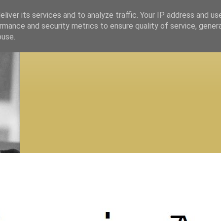
liver its services and to analyze traffic. Your IP address and us
rmance and security metrics to ensure quality of service, gene
buse.