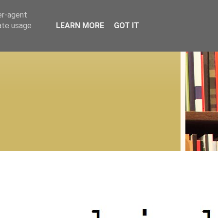
er-agent
rate usage
LEARN MORE
GOT IT