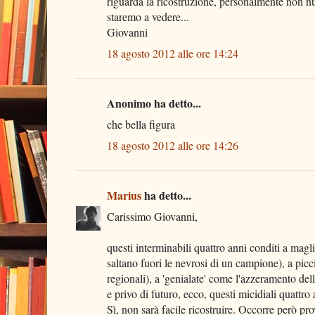
riguarda la ricostruzione, personalmente non nu
staremo a vedere...
Giovanni
18 agosto 2012 alle ore 14:24
Anonimo ha detto...
che bella figura
18 agosto 2012 alle ore 14:26
Marius
ha detto...
Carissimo Giovanni,
questi interminabili quattro anni conditi a mag
saltano fuori le nevrosi di un campione), a picci
regionali), a 'genialate' come l'azzeramento del
e privo di futuro, ecco, questi micidiali quattr
Sì, non sarà facile ricostruire. Occorre però pro