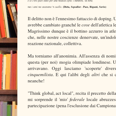
e io c'ero pure stato per una modica cifra: i bambini, va bene,
ma i cani me cacavano 'n cuollo.
(Dieta, Squallor - Pace, Bigazzi, Savio)
Il delitto non è l'ennesimo fattaccio di doping.
avrebbe cambiato granché le
cose
dell'atletica 
Magrissimo dunque è il bottino azzurro in atlet
che, nelle nostre coscienze denervate, un'indo
reazione razionale, collettiva.
Ma torniamo all'anonimia. All'assenza di nomi, 
questa (per noi) mogia olimpiade londinese. U
arrivavano. Oggi lasciamo 'scoperte' dive
cinquemilista
. E qui l'alibi degli
altri
che si d
neanche!
"Think global, act local", recita il precetto dell
mi sorprende il 'mio'
federale
locale abruzzes
partecipazione (pena l'esclusione dai Campionati