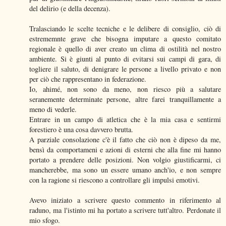
del delirio (e della decenza).
Tralasciando le scelte tecniche e le delibere di consiglio, ciò di
estrememnte grave che bisogna imputare a questo comitato
regionale è quello di aver creato un clima di ostilità nel nostro
ambiente. Si è giunti al punto di evitarsi sui campi di gara, di
togliere il saluto, di denigrare le persone a livello privato e non
per ciò che rappresentano in federazione.
Io, ahimé, non sono da meno, non riesco più a salutare
seranemente determinate persone, altre farei tranquillamente a
meno di vederle.
Entrare in un campo di atletica che è la mia casa e sentirmi
forestiero è una cosa davvero brutta.
A parziale consolazione c'è il fatto che ciò non è dipeso da me,
bensì da comportameni e azioni di esterni che alla fine mi hanno
portato a prendere delle posizioni. Non volgio giustificarmi, ci
mancherebbe, ma sono un essere umano anch'io, e non sempre
con la ragione si riescono a controllare gli impulsi emotivi.
Avevo iniziato a scrivere questo commento in riferimento al
raduno, ma l'istinto mi ha portato a scrivere tutt'altro. Perdonate il
mio sfogo.