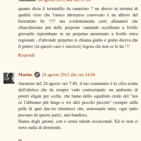
quanto dista il terminillo da camerino ? un abisso in termini di
qualità visto che l'unico abruzzese convocato è un allievo del
bistrattato ftr !!!! ma evidentemente certi allenatori che
chiacchierano piu delle perpetue vantando eccellenze a livello
giovanile ripiombano in un perpetuo anonimato a livello extra
regionale , d'altronde perpetuo si chiama giulio e giulio diceva che
il potere (in questo caso i successi) logora chi non ce lo ha !!!
Rispondi
Marius
24 agosto 2012 alle ore 14:04
Anonimo del 24 agosto ore 7:49, il tuo commento è la cifra esatta
dell'atletica che da sempre vado contrastando; un ambiente di
poveri sfigati per scelta, che fanno dello squallido credo del "noi
ce l'abbiamo più lungo e voi altri piccolo piccolo" (sempre sulla
pelle di quei due-tre talentucci che, nonostante tutto, ogni tanto
passano da queste parti), una bandiera.
Siamo degli gnomi, con o senza talenti occasionali. Ed io non ci
trovo nulla di divertente.
m