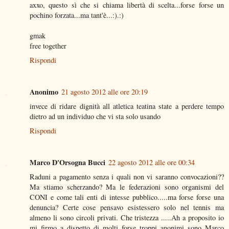
axxo, questo sì che si chiama libertà di scelta...forse forse un
pochino forzata...ma tant'è...:).:)
gmak
free together
Rispondi
Anonimo
21 agosto 2012 alle ore 20:19
invece di ridare dignità all atletica teatina state a perdere tempo
dietro ad un individuo che vi sta solo usando
Rispondi
Marco D'Orsogna Bucci
22 agosto 2012 alle ore 00:34
Raduni a pagamento senza i quali non vi saranno convocazioni??
Ma stiamo scherzando? Ma le federazioni sono organismi del
CONI e come tali enti di intesse pubblico.....ma forse forse una
denuncia? Certe cose pensavo esistessero solo nel tennis ma
almeno li sono circoli privati. Che tristezza .....Ah a proposito io
mi firmo a dispetto di molti forse troppi anonimi sono Marco