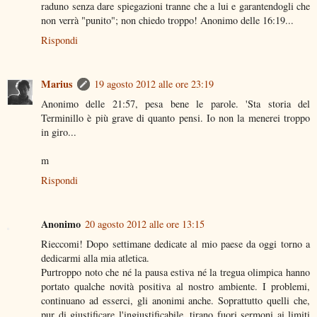
raduno senza dare spiegazioni tranne che a lui e garantendogli che
non verrà "punito"; non chiedo troppo! Anonimo delle 16:19...
Rispondi
Marius
19 agosto 2012 alle ore 23:19
Anonimo delle 21:57, pesa bene le parole. 'Sta storia del
Terminillo è più grave di quanto pensi. Io non la menerei troppo
in giro...
m
Rispondi
Anonimo
20 agosto 2012 alle ore 13:15
Rieccomi! Dopo settimane dedicate al mio paese da oggi torno a
dedicarmi alla mia atletica.
Purtroppo noto che né la pausa estiva né la tregua olimpica hanno
portato qualche novità positiva al nostro ambiente. I problemi,
continuano ad esserci, gli anonimi anche. Soprattutto quelli che,
pur di giustificare l'ingiustificabile, tirano fuori sermoni ai limiti