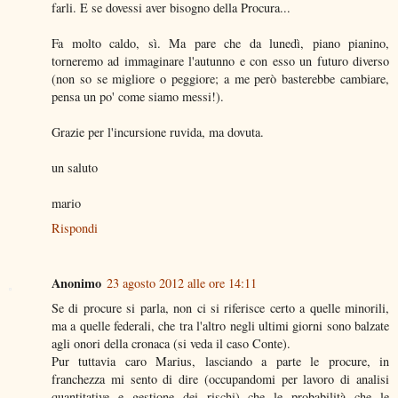
farli. E se dovessi aver bisogno della Procura...
Fa molto caldo, sì. Ma pare che da lunedì, piano pianino,
torneremo ad immaginare l'autunno e con esso un futuro diverso
(non so se migliore o peggiore; a me però basterebbe cambiare,
pensa un po' come siamo messi!).
Grazie per l'incursione ruvida, ma dovuta.
un saluto
mario
Rispondi
Anonimo
23 agosto 2012 alle ore 14:11
Se di procure si parla, non ci si riferisce certo a quelle minorili,
ma a quelle federali, che tra l'altro negli ultimi giorni sono balzate
agli onori della cronaca (si veda il caso Conte).
Pur tuttavia caro Marius, lasciando a parte le procure, in
franchezza mi sento di dire (occupandomi per lavoro di analisi
quantitative e gestione dei rischi) che le probabilità che le