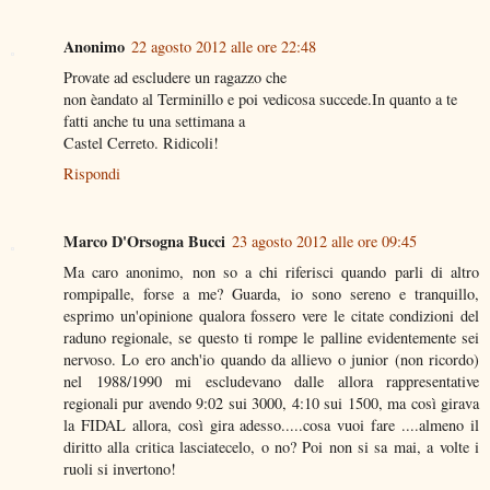
Anonimo
22 agosto 2012 alle ore 22:48
Provate ad escludere un ragazzo che
non èandato al Terminillo e poi vedicosa succede.In quanto a te
fatti anche tu una settimana a
Castel Cerreto. Ridicoli!
Rispondi
Marco D'Orsogna Bucci
23 agosto 2012 alle ore 09:45
Ma caro anonimo, non so a chi riferisci quando parli di altro
rompipalle, forse a me? Guarda, io sono sereno e tranquillo,
esprimo un'opinione qualora fossero vere le citate condizioni del
raduno regionale, se questo ti rompe le palline evidentemente sei
nervoso. Lo ero anch'io quando da allievo o junior (non ricordo)
nel 1988/1990 mi escludevano dalle allora rappresentative
regionali pur avendo 9:02 sui 3000, 4:10 sui 1500, ma così girava
la FIDAL allora, così gira adesso.....cosa vuoi fare ....almeno il
diritto alla critica lasciatecelo, o no? Poi non si sa mai, a volte i
ruoli si invertono!