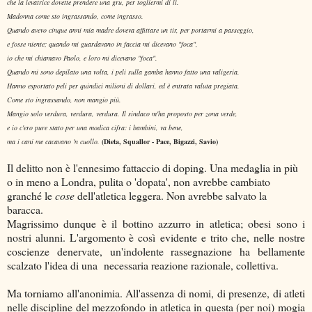
che la levatrice dovette prendere una gru, per togliermi di lì.
Madonna come sto ingrassando, come ingrasso.
Quando avevo cinque anni mia madre doveva affittare un tir, per portarmi a passeggio,
e fosse niente; quando mi guardavano in faccia mi dicevano "foca",
io che mi chiamavo Paolo, e loro mi dicevano "foca".
Quando mi sono depilato una volta, i peli sulla gamba hanno fatto una valigeria.
Hanno esportato peli per quindici milioni di dollari, ed è entrata valuta pregiata.
Come sto ingrassando, non mangio più.
Mangio solo verdura, verdura, verdura. Il sindaco m'ha proposto per zona verde,
e io c'ero pure stato per una modica cifra: i bambini, va bene,
ma i cani me cacavano 'n cuollo.
(Dieta, Squallor - Pace, Bigazzi, Savio)
Il delitto non è l'ennesimo fattaccio di doping. Una medaglia in più
o in meno a Londra, pulita o 'dopata', non avrebbe cambiato
granché le
cose
dell'atletica leggera. Non avrebbe salvato la
baracca.
Magrissimo dunque è il bottino azzurro in atletica; obesi sono i
nostri alunni. L'argomento è così evidente e trito che, nelle nostre
coscienze denervate, un'indolente rassegnazione ha bellamente
scalzato l'idea di una necessaria reazione razionale, collettiva.
Ma torniamo all'anonimia. All'assenza di nomi, di presenze, di atleti
nelle discipline del mezzofondo in atletica in questa (per noi) mogia