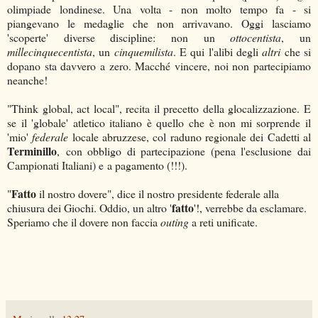
olimpiade londinese. Una volta - non molto tempo fa - si
piangevano le medaglie che non arrivavano. Oggi lasciamo
'scoperte' diverse discipline: non un
ottocentista
, un
millecinquecentista
, un
cinquemilista
. E qui l'alibi degli
altri
che si
dopano sta davvero a zero. Macché vincere, noi non partecipiamo
neanche!
"Think global, act local", recita il precetto della glocalizzazione. E
se il 'globale' atletico italiano è quello che è non mi sorprende il
'mio'
federale
locale abruzzese, col raduno regionale dei Cadetti al
Terminillo
, con obbligo di partecipazione (pena l'esclusione dai
Campionati Italiani) e a pagamento (!!!).
Fatto
"
il nostro dovere", dice il nostro presidente federale alla
fatto
chiusura dei Giochi. Oddio, un altro '
'!, verrebbe da esclamare.
Speriamo che il dovere non faccia
outing
a reti unificate.