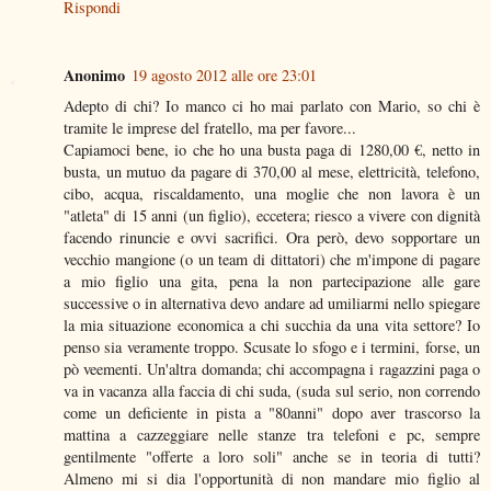
Rispondi
Anonimo
19 agosto 2012 alle ore 23:01
Adepto di chi? Io manco ci ho mai parlato con Mario, so chi è
tramite le imprese del fratello, ma per favore...
Capiamoci bene, io che ho una busta paga di 1280,00 €, netto in
busta, un mutuo da pagare di 370,00 al mese, elettricità, telefono,
cibo, acqua, riscaldamento, una moglie che non lavora è un
"atleta" di 15 anni (un figlio), eccetera; riesco a vivere con dignità
facendo rinuncie e ovvi sacrifici. Ora però, devo sopportare un
vecchio mangione (o un team di dittatori) che m'impone di pagare
a mio figlio una gita, pena la non partecipazione alle gare
successive o in alternativa devo andare ad umiliarmi nello spiegare
la mia situazione economica a chi succhia da una vita settore? Io
penso sia veramente troppo. Scusate lo sfogo e i termini, forse, un
pò veementi. Un'altra domanda; chi accompagna i ragazzini paga o
va in vacanza alla faccia di chi suda, (suda sul serio, non correndo
come un deficiente in pista a "80anni" dopo aver trascorso la
mattina a cazzeggiare nelle stanze tra telefoni e pc, sempre
gentilmente "offerte a loro soli" anche se in teoria di tutti?
Almeno mi si dia l'opportunità di non mandare mio figlio al