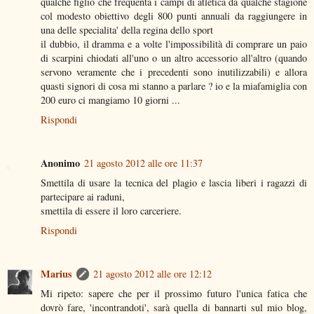
qualche figlio che frequenta i campi di atletica da qualche stagione
col modesto obiettivo degli 800 punti annuali da raggiungere in
una delle specialita' della regina dello sport
il dubbio, il dramma e a volte l'impossibilità di comprare un paio
di scarpini chiodati all'uno o un altro accessorio all'altro (quando
servono veramente che i precedenti sono inutilizzabili) e allora
quasti signori di cosa mi stanno a parlare ? io e la miafamiglia con
200 euro ci mangiamo 10 giorni ...
Rispondi
Anonimo
21 agosto 2012 alle ore 11:37
Smettila di usare la tecnica del plagio e lascia liberi i ragazzi di
partecipare ai raduni,
smettila di essere il loro carceriere.
Rispondi
Marius
21 agosto 2012 alle ore 12:12
Mi ripeto: sapere che per il prossimo futuro l'unica fatica che
dovrò fare, 'incontrandoti', sarà quella di bannarti sul mio blog,