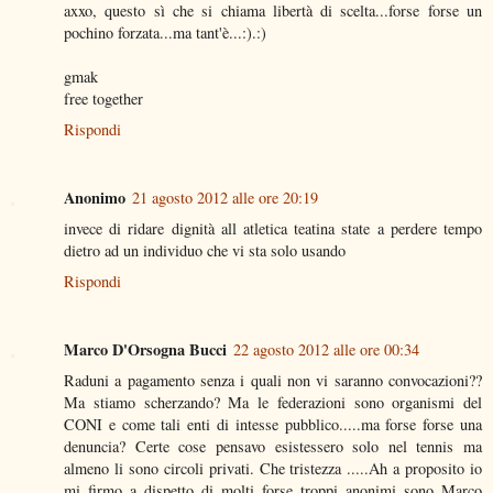
axxo, questo sì che si chiama libertà di scelta...forse forse un
pochino forzata...ma tant'è...:).:)
gmak
free together
Rispondi
Anonimo
21 agosto 2012 alle ore 20:19
invece di ridare dignità all atletica teatina state a perdere tempo
dietro ad un individuo che vi sta solo usando
Rispondi
Marco D'Orsogna Bucci
22 agosto 2012 alle ore 00:34
Raduni a pagamento senza i quali non vi saranno convocazioni??
Ma stiamo scherzando? Ma le federazioni sono organismi del
CONI e come tali enti di intesse pubblico.....ma forse forse una
denuncia? Certe cose pensavo esistessero solo nel tennis ma
almeno li sono circoli privati. Che tristezza .....Ah a proposito io
mi firmo a dispetto di molti forse troppi anonimi sono Marco