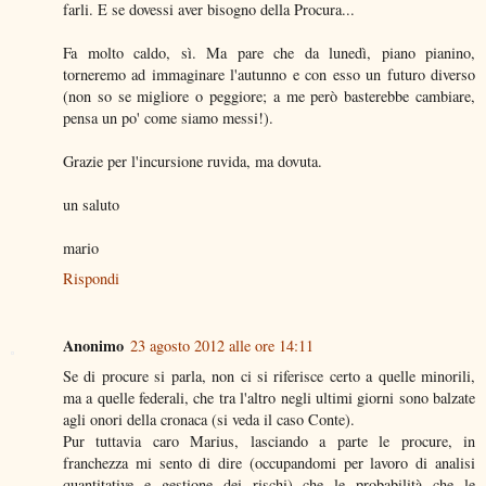
farli. E se dovessi aver bisogno della Procura...
Fa molto caldo, sì. Ma pare che da lunedì, piano pianino,
torneremo ad immaginare l'autunno e con esso un futuro diverso
(non so se migliore o peggiore; a me però basterebbe cambiare,
pensa un po' come siamo messi!).
Grazie per l'incursione ruvida, ma dovuta.
un saluto
mario
Rispondi
Anonimo
23 agosto 2012 alle ore 14:11
Se di procure si parla, non ci si riferisce certo a quelle minorili,
ma a quelle federali, che tra l'altro negli ultimi giorni sono balzate
agli onori della cronaca (si veda il caso Conte).
Pur tuttavia caro Marius, lasciando a parte le procure, in
franchezza mi sento di dire (occupandomi per lavoro di analisi
quantitative e gestione dei rischi) che le probabilità che le