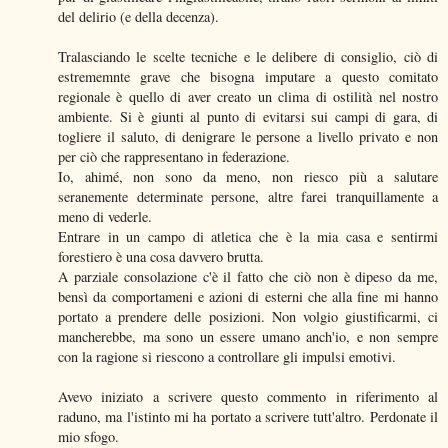
del delirio (e della decenza).
Tralasciando le scelte tecniche e le delibere di consiglio, ciò di
estrememnte grave che bisogna imputare a questo comitato
regionale è quello di aver creato un clima di ostilità nel nostro
ambiente. Si è giunti al punto di evitarsi sui campi di gara, di
togliere il saluto, di denigrare le persone a livello privato e non
per ciò che rappresentano in federazione.
Io, ahimé, non sono da meno, non riesco più a salutare
seranemente determinate persone, altre farei tranquillamente a
meno di vederle.
Entrare in un campo di atletica che è la mia casa e sentirmi
forestiero è una cosa davvero brutta.
A parziale consolazione c'è il fatto che ciò non è dipeso da me,
bensì da comportameni e azioni di esterni che alla fine mi hanno
portato a prendere delle posizioni. Non volgio giustificarmi, ci
mancherebbe, ma sono un essere umano anch'io, e non sempre
con la ragione si riescono a controllare gli impulsi emotivi.
Avevo iniziato a scrivere questo commento in riferimento al
raduno, ma l'istinto mi ha portato a scrivere tutt'altro. Perdonate il
mio sfogo.