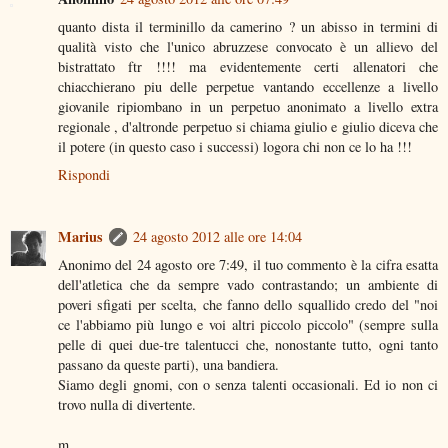
quanto dista il terminillo da camerino ? un abisso in termini di
qualità visto che l'unico abruzzese convocato è un allievo del
bistrattato ftr !!!! ma evidentemente certi allenatori che
chiacchierano piu delle perpetue vantando eccellenze a livello
giovanile ripiombano in un perpetuo anonimato a livello extra
regionale , d'altronde perpetuo si chiama giulio e giulio diceva che
il potere (in questo caso i successi) logora chi non ce lo ha !!!
Rispondi
Marius
24 agosto 2012 alle ore 14:04
Anonimo del 24 agosto ore 7:49, il tuo commento è la cifra esatta
dell'atletica che da sempre vado contrastando; un ambiente di
poveri sfigati per scelta, che fanno dello squallido credo del "noi
ce l'abbiamo più lungo e voi altri piccolo piccolo" (sempre sulla
pelle di quei due-tre talentucci che, nonostante tutto, ogni tanto
passano da queste parti), una bandiera.
Siamo degli gnomi, con o senza talenti occasionali. Ed io non ci
trovo nulla di divertente.
m