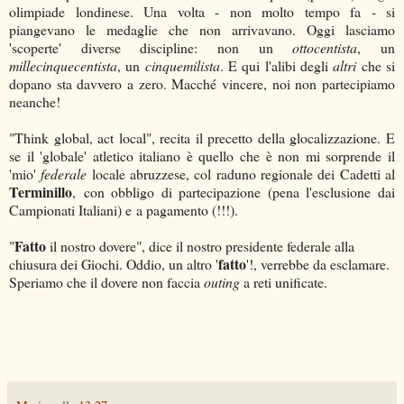
olimpiade londinese. Una volta - non molto tempo fa - si
piangevano le medaglie che non arrivavano. Oggi lasciamo
'scoperte' diverse discipline: non un
ottocentista
, un
millecinquecentista
, un
cinquemilista
. E qui l'alibi degli
altri
che si
dopano sta davvero a zero. Macché vincere, noi non partecipiamo
neanche!
"Think global, act local", recita il precetto della glocalizzazione. E
se il 'globale' atletico italiano è quello che è non mi sorprende il
'mio'
federale
locale abruzzese, col raduno regionale dei Cadetti al
Terminillo
, con obbligo di partecipazione (pena l'esclusione dai
Campionati Italiani) e a pagamento (!!!).
Fatto
"
il nostro dovere", dice il nostro presidente federale alla
fatto
chiusura dei Giochi. Oddio, un altro '
'!, verrebbe da esclamare.
Speriamo che il dovere non faccia
outing
a reti unificate.