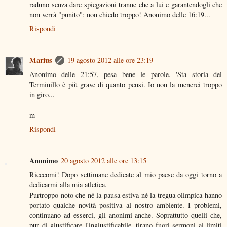
raduno senza dare spiegazioni tranne che a lui e garantendogli che
non verrà "punito"; non chiedo troppo! Anonimo delle 16:19...
Rispondi
Marius
19 agosto 2012 alle ore 23:19
Anonimo delle 21:57, pesa bene le parole. 'Sta storia del
Terminillo è più grave di quanto pensi. Io non la menerei troppo
in giro...
m
Rispondi
Anonimo
20 agosto 2012 alle ore 13:15
Rieccomi! Dopo settimane dedicate al mio paese da oggi torno a
dedicarmi alla mia atletica.
Purtroppo noto che né la pausa estiva né la tregua olimpica hanno
portato qualche novità positiva al nostro ambiente. I problemi,
continuano ad esserci, gli anonimi anche. Soprattutto quelli che,
pur di giustificare l'ingiustificabile, tirano fuori sermoni ai limiti