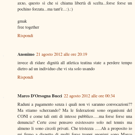
axxo, questo sì che si chiama libertà di scelta...forse forse un
pochino forzata...ma tant'è...:).:)
gmak
free together
Rispondi
Anonimo
21 agosto 2012 alle ore 20:19
invece di ridare dignità all atletica teatina state a perdere tempo
dietro ad un individuo che vi sta solo usando
Rispondi
Marco D'Orsogna Bucci
22 agosto 2012 alle ore 00:34
Raduni a pagamento senza i quali non vi saranno convocazioni??
Ma stiamo scherzando? Ma le federazioni sono organismi del
CONI e come tali enti di intesse pubblico.....ma forse forse una
denuncia? Certe cose pensavo esistessero solo nel tennis ma
almeno li sono circoli privati. Che tristezza .....Ah a proposito io
mi firmo a dispetto di molti forse troppi anonimi sono Marco