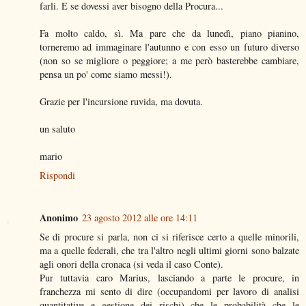
farli. E se dovessi aver bisogno della Procura...
Fa molto caldo, sì. Ma pare che da lunedì, piano pianino,
torneremo ad immaginare l'autunno e con esso un futuro diverso
(non so se migliore o peggiore; a me però basterebbe cambiare,
pensa un po' come siamo messi!).
Grazie per l'incursione ruvida, ma dovuta.
un saluto
mario
Rispondi
Anonimo
23 agosto 2012 alle ore 14:11
Se di procure si parla, non ci si riferisce certo a quelle minorili,
ma a quelle federali, che tra l'altro negli ultimi giorni sono balzate
agli onori della cronaca (si veda il caso Conte).
Pur tuttavia caro Marius, lasciando a parte le procure, in
franchezza mi sento di dire (occupandomi per lavoro di analisi
quantitative e gestione dei rischi) che le probabilità che le