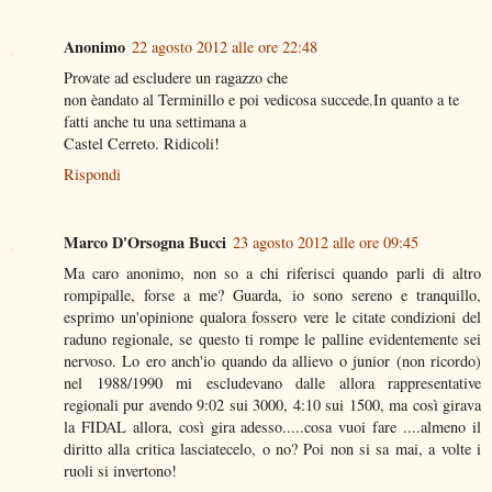
Anonimo
22 agosto 2012 alle ore 22:48
Provate ad escludere un ragazzo che
non èandato al Terminillo e poi vedicosa succede.In quanto a te
fatti anche tu una settimana a
Castel Cerreto. Ridicoli!
Rispondi
Marco D'Orsogna Bucci
23 agosto 2012 alle ore 09:45
Ma caro anonimo, non so a chi riferisci quando parli di altro
rompipalle, forse a me? Guarda, io sono sereno e tranquillo,
esprimo un'opinione qualora fossero vere le citate condizioni del
raduno regionale, se questo ti rompe le palline evidentemente sei
nervoso. Lo ero anch'io quando da allievo o junior (non ricordo)
nel 1988/1990 mi escludevano dalle allora rappresentative
regionali pur avendo 9:02 sui 3000, 4:10 sui 1500, ma così girava
la FIDAL allora, così gira adesso.....cosa vuoi fare ....almeno il
diritto alla critica lasciatecelo, o no? Poi non si sa mai, a volte i
ruoli si invertono!