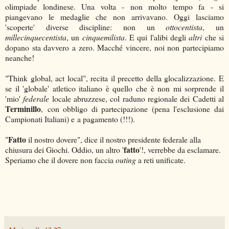
olimpiade londinese. Una volta - non molto tempo fa - si
piangevano le medaglie che non arrivavano. Oggi lasciamo
'scoperte' diverse discipline: non un
ottocentista
, un
millecinquecentista
, un
cinquemilista
. E qui l'alibi degli
altri
che si
dopano sta davvero a zero. Macché vincere, noi non partecipiamo
neanche!
"Think global, act local", recita il precetto della glocalizzazione. E
se il 'globale' atletico italiano è quello che è non mi sorprende il
'mio'
federale
locale abruzzese, col raduno regionale dei Cadetti al
Terminillo
, con obbligo di partecipazione (pena l'esclusione dai
Campionati Italiani) e a pagamento (!!!).
Fatto
"
il nostro dovere", dice il nostro presidente federale alla
fatto
chiusura dei Giochi. Oddio, un altro '
'!, verrebbe da esclamare.
Speriamo che il dovere non faccia
outing
a reti unificate.