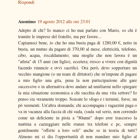
Rispondi
Anonimo
19 agosto 2012 alle ore 23:01
Adepto di chi? Io manco ci ho mai parlato con Mario, so chi è
tramite le imprese del fratello, ma per favore...
Capiamoci bene, io che ho una busta paga di 1280,00 €, netto in
busta, un mutuo da pagare di 370,00 al mese, elettricità, telefono,
cibo, acqua, riscaldamento, una moglie che non lavora è un
"atleta" di 15 anni (un figlio), eccetera; riesco a vivere con dignità
facendo rinuncie e ovvi sacrifici. Ora però, devo sopportare un
vecchio mangione (o un team di dittatori) che m'impone di pagare
a mio figlio una gita, pena la non partecipazione alle gare
successive o in alternativa devo andare ad umiliarmi nello spiegare
la mia situazione economica a chi succhia da una vita settore? Io
penso sia veramente troppo. Scusate lo sfogo e i termini, forse, un
pò veementi. Un'altra domanda; chi accompagna i ragazzini paga o
va in vacanza alla faccia di chi suda, (suda sul serio, non correndo
come un deficiente in pista a "80anni" dopo aver trascorso la
mattina a cazzeggiare nelle stanze tra telefoni e pc, sempre
gentilmente "offerte a loro soli" anche se in teoria di tutti?
Almeno mi si dia l'opportunità di non mandare mio figlio al