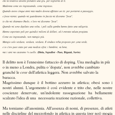
che la levatrice dovette prendere una gru, per togliermi di lì.
Madonna come sto ingrassando, come ingrasso.
Quando avevo cinque anni mia madre doveva affittare un tir, per portarmi a passeggio,
e fosse niente; quando mi guardavano in faccia mi dicevano "foca",
io che mi chiamavo Paolo, e loro mi dicevano "foca".
Quando mi sono depilato una volta, i peli sulla gamba hanno fatto una valigeria.
Hanno esportato peli per quindici milioni di dollari, ed è entrata valuta pregiata.
Come sto ingrassando, non mangio più.
Mangio solo verdura, verdura, verdura. Il sindaco m'ha proposto per zona verde,
e io c'ero pure stato per una modica cifra: i bambini, va bene,
ma i cani me cacavano 'n cuollo.
(Dieta, Squallor - Pace, Bigazzi, Savio)
Il delitto non è l'ennesimo fattaccio di doping. Una medaglia in più
o in meno a Londra, pulita o 'dopata', non avrebbe cambiato
granché le
cose
dell'atletica leggera. Non avrebbe salvato la
baracca.
Magrissimo dunque è il bottino azzurro in atletica; obesi sono i
nostri alunni. L'argomento è così evidente e trito che, nelle nostre
coscienze denervate, un'indolente rassegnazione ha bellamente
scalzato l'idea di una necessaria reazione razionale, collettiva.
Ma torniamo all'anonimia. All'assenza di nomi, di presenze, di atleti
nelle discipline del mezzofondo in atletica in questa (per noi) mogia