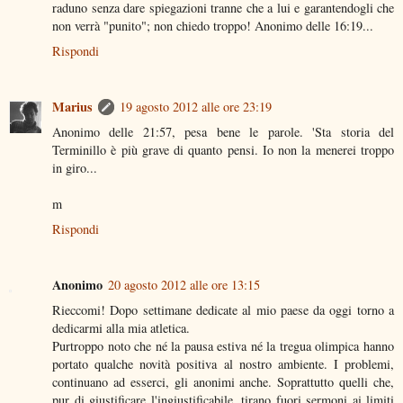
raduno senza dare spiegazioni tranne che a lui e garantendogli che
non verrà "punito"; non chiedo troppo! Anonimo delle 16:19...
Rispondi
Marius
19 agosto 2012 alle ore 23:19
Anonimo delle 21:57, pesa bene le parole. 'Sta storia del
Terminillo è più grave di quanto pensi. Io non la menerei troppo
in giro...
m
Rispondi
Anonimo
20 agosto 2012 alle ore 13:15
Rieccomi! Dopo settimane dedicate al mio paese da oggi torno a
dedicarmi alla mia atletica.
Purtroppo noto che né la pausa estiva né la tregua olimpica hanno
portato qualche novità positiva al nostro ambiente. I problemi,
continuano ad esserci, gli anonimi anche. Soprattutto quelli che,
pur di giustificare l'ingiustificabile, tirano fuori sermoni ai limiti