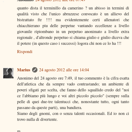
quanto dista il terminillo da camerino ? un abisso in termini di
qualità visto che l'unico abruzzese convocato è un allievo del
bistrattato ftr !!!! ma evidentemente certi allenatori che
chiacchierano piu delle perpetue vantando eccellenze a livello
giovanile ripiombano in un perpetuo anonimato a livello extra
regionale , d'altronde perpetuo si chiama giulio e giulio diceva che
il potere (in questo caso i successi) logora chi non ce lo ha !!!
Rispondi
Marius
24 agosto 2012 alle ore 14:04
Anonimo del 24 agosto ore 7:49, il tuo commento è la cifra esatta
dell'atletica che da sempre vado contrastando; un ambiente di
poveri sfigati per scelta, che fanno dello squallido credo del "noi
ce l'abbiamo più lungo e voi altri piccolo piccolo" (sempre sulla
pelle di quei due-tre talentucci che, nonostante tutto, ogni tanto
passano da queste parti), una bandiera.
Siamo degli gnomi, con o senza talenti occasionali. Ed io non ci
trovo nulla di divertente.
m