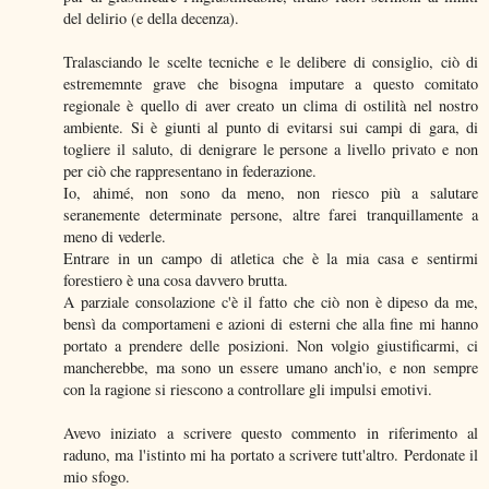
del delirio (e della decenza).
Tralasciando le scelte tecniche e le delibere di consiglio, ciò di
estrememnte grave che bisogna imputare a questo comitato
regionale è quello di aver creato un clima di ostilità nel nostro
ambiente. Si è giunti al punto di evitarsi sui campi di gara, di
togliere il saluto, di denigrare le persone a livello privato e non
per ciò che rappresentano in federazione.
Io, ahimé, non sono da meno, non riesco più a salutare
seranemente determinate persone, altre farei tranquillamente a
meno di vederle.
Entrare in un campo di atletica che è la mia casa e sentirmi
forestiero è una cosa davvero brutta.
A parziale consolazione c'è il fatto che ciò non è dipeso da me,
bensì da comportameni e azioni di esterni che alla fine mi hanno
portato a prendere delle posizioni. Non volgio giustificarmi, ci
mancherebbe, ma sono un essere umano anch'io, e non sempre
con la ragione si riescono a controllare gli impulsi emotivi.
Avevo iniziato a scrivere questo commento in riferimento al
raduno, ma l'istinto mi ha portato a scrivere tutt'altro. Perdonate il
mio sfogo.