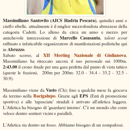
Massimiliano Santovito (AICS Hadria Pescara)
, quindici anni e
ciuffo ribelle, attualmente è il miglior mezzofondista abruzzese della
categoria Cadetti. Lo alleno da circa un anno e mezzo per
Marcello Casasanta
amichevole intercessione di
,
talent scout
raffinato e infaticabile organizzatore di manifestazioni podistiche qui
Abruzzo
in
.
XII Meeting Nazionale di Giulianova
Sabato scorso, al
,
Massimiliano ha ritoccato ancora il suo personale sui 1000m.
2:43.00
il crono finale per una gara perfetta dal punto di vista tattico
(queste le frazioni, 200m per 200m: 32.0 - 34.4 - 33.2 - 32.5 -
30.9).
Vasto
Massimiliano viene da
(Ch); fino a qualche mese fa giocava
Bacigalupo
EPS
da terzino nella
. Grazie agli
(Enti di promozione
sportiva) e alle 'tapasciate' stradali è arrivato all'atletica leggera.
L'Atletica ha bisogno di 'guardarsi intorno'. C'è un mondo che corre
veloce dentro sentieri vicini e paralleli.
L'Atletica sta dentro un fosso. Abbiamo bisogno di un zompafossi.