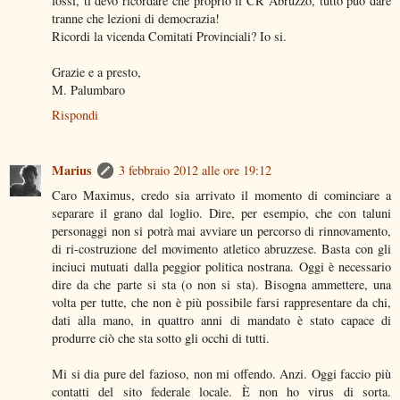
fossi, ti devo ricordare che proprio il CR Abruzzo, tutto può dare
tranne che lezioni di democrazia!
Ricordi la vicenda Comitati Provinciali? Io si.
Grazie e a presto,
M. Palumbaro
Rispondi
Marius
3 febbraio 2012 alle ore 19:12
Caro Maximus, credo sia arrivato il momento di cominciare a
separare il grano dal loglio. Dire, per esempio, che con taluni
personaggi non si potrà mai avviare un percorso di rinnovamento,
di ri-costruzione del movimento atletico abruzzese. Basta con gli
inciuci mutuati dalla peggior politica nostrana. Oggi è necessario
dire da che parte si sta (o non si sta). Bisogna ammettere, una
volta per tutte, che non è più possibile farsi rappresentare da chi,
dati alla mano, in quattro anni di mandato è stato capace di
produrre ciò che sta sotto gli occhi di tutti.
Mi si dia pure del fazioso, non mi offendo. Anzi. Oggi faccio più
contatti del sito federale locale. È non ho virus di sorta.