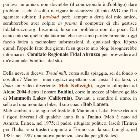
parlava un amico: non dovrebbe (il condizionale è d'obbligo) dare
AVG
problemi a chi è solito navigare in sicurezza (il mio
me l'ha
sgamato subito); il
payload
però, sempre a detta del mio amico,
sembrerebbe aver colpito
in primis
il computer di chi gestisce
fidalabruzzo.org. Insomma, forse un problema non da poco. Dal
canto mio su quella piattaforma, che non amo particolarmente, oggi
faccio fatica a racimolare informazioni, di qualsiasi tipo. Ripeto
quindi l'appello fatto due giorni fa su questo mio blog: bisognerebbe
Comitato Regionale Fidal Abruzzo
informare il
per provvedere ad
un'eventuale 'bonifica' del sito.
Della neve, si diceva.
Tread mill
, corsa sulla spiaggia, sci da fondo o
cos'altro? Mentre i miei ragazzi aspettano con ansia il da farsi, vi
Meb Keflezighi
linko
un video divertente.
, argento olimpico ad
Atene 2004
Baldini
dietro il nostro
, corre in mezzo al bianco gelido
Mammoth Lakes
California
di
(
). Davanti a scandire il ritmo, in
Bob Larsen
sella ad una mountain bike, il suo coach
.
Meb sembra a suo agio nel freddo di Mammoth Lake. Forse ricorda
Torino
i rigori invernali di qualche anno fa a
(Meb è nato ad
Asmara, Eritrea, nel 1975; il padre, rifugiato politico, lasciò l'Eritrea
per l'Italia, e si trasferì appunto a Torino con la sua famiglia, nel
1981; nel 1987 una nuova partenza, stavolta per gli States).