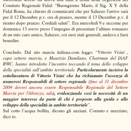
Comitato Regionale Fidal: “Buongiorno Mario, il Sig. X Y della
Fidal Roma, ha chiesto di comunicarti che per Saluzzo l'arrivo sarà
per il 12 Dicembre p.v. ora di pranzo, mentre il 13 Dicembre p.v. il
rientro dopo pranzo. Cordiali saluti”. Era mercoledì 9 e siccome per
domenica 13 avevo preso l’impegno di presentare l’ultimo romanzo
di un mio caro amico, Saluzzo, coi suoi stati generali, andava a farsi
benedire.
Concludo. Dal sito marcia italiana.com leggo: “
Vittorio Visini ,
capo settore marcia, e Maurizio Damilano, Chairman del IAAF
RWC, hanno introdotto l’incontro toccando il tema dello sviluppo
della specialità sull’ambito territoriale.
Particolarmente incisiva la
sottolineatura di Vittorio Visini che ha richiamato l’assenza di
numerosi Responsabili di settore regionale
(
fino al 31 dicembre
2009 dovrei ancora essere Responsabile Regionale del Settore
Marcia per l'Abruzzo, nds
), evidenziando così la necessità di un
maggior interesse da parte di chi è preposto alla guida e allo
sviluppo della specialità in ambito territoriale
”.
Sul cotto l’acqua bollita, dicono gli anziani. Cornuto e mazziato,
dico io.