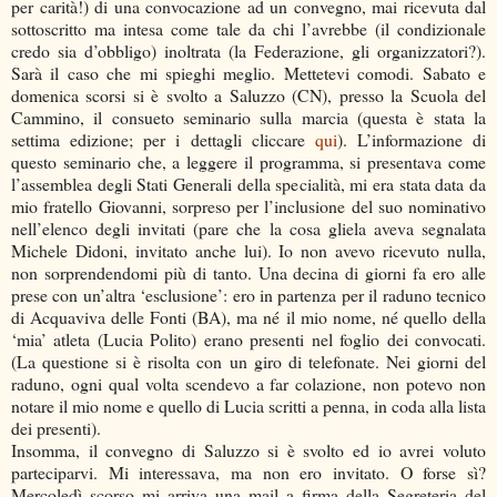
per carità!) di una convocazione ad un convegno, mai ricevuta dal
sottoscritto ma intesa come tale da chi l’avrebbe (il condizionale
credo sia d’obbligo) inoltrata (la Federazione, gli organizzatori?).
Sarà il caso che mi spieghi meglio. Mettetevi comodi. Sabato e
domenica scorsi si è svolto a Saluzzo (CN), presso la Scuola del
Cammino, il consueto seminario sulla marcia (questa è stata la
settima edizione; per i dettagli cliccare
qui
). L’informazione di
questo seminario che, a leggere il programma, si presentava come
l’assemblea degli Stati Generali della specialità, mi era stata data da
mio fratello Giovanni, sorpreso per l’inclusione del suo nominativo
nell’elenco degli invitati (pare che la cosa gliela aveva segnalata
Michele Didoni, invitato anche lui). Io non avevo ricevuto nulla,
non sorprendendomi più di tanto. Una decina di giorni fa ero alle
prese con un’altra ‘esclusione’: ero in partenza per il raduno tecnico
di Acquaviva delle Fonti (BA), ma né il mio nome, né quello della
‘mia’ atleta (Lucia Polito) erano presenti nel foglio dei convocati.
(La questione si è risolta con un giro di telefonate. Nei giorni del
raduno, ogni qual volta scendevo a far colazione, non potevo non
notare il mio nome e quello di Lucia scritti a penna, in coda alla lista
dei presenti).
Insomma, il convegno di Saluzzo si è svolto ed io avrei voluto
parteciparvi. Mi interessava, ma non ero invitato. O forse sì?
Mercoledì scorso mi arriva una mail a firma della Segreteria del