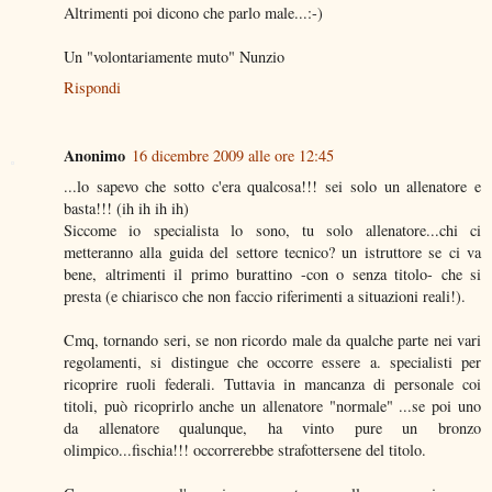
Altrimenti poi dicono che parlo male...:-)
Un "volontariamente muto" Nunzio
Rispondi
Anonimo
16 dicembre 2009 alle ore 12:45
...lo sapevo che sotto c'era qualcosa!!! sei solo un allenatore e
basta!!! (ih ih ih ih)
Siccome io specialista lo sono, tu solo allenatore...chi ci
metteranno alla guida del settore tecnico? un istruttore se ci va
bene, altrimenti il primo burattino -con o senza titolo- che si
presta (e chiarisco che non faccio riferimenti a situazioni reali!).
Cmq, tornando seri, se non ricordo male da qualche parte nei vari
regolamenti, si distingue che occorre essere a. specialisti per
ricoprire ruoli federali. Tuttavia in mancanza di personale coi
titoli, può ricoprirlo anche un allenatore "normale" ...se poi uno
da allenatore qualunque, ha vinto pure un bronzo
olimpico...fischia!!! occorrerebbe strafottersene del titolo.