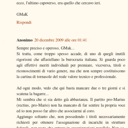
ecco, l'ultimo capoverso, era quello che cercavo ieri.
GMaK
Rispondi
Anonimo
20 dicembre 2009 alle ore 01:41
Sempre preciso e operoso, GMak...
Si tratta, come troppo spesso accade, di uno di quegli inutili
rigorismi che affastellano la burocrazia italiana. Si guarda poco
agli effettivi meriti individuali per premiare, viceversa, titoli o
riconoscimenti di vario genere, ma che non sempre costituiscono
la cartina di tornasole del reale valore tecnico e professionale.
Ad ogni modo, vedo che qui basta mancare due o tre giorni e si
scatena la bagarre...
Mi sembra che si sia detto già abbastanza. Il partito pro-Marius
(rectius, pro-Mario) non ha mancato di far sentire la propria voce
ed io non posso far altro che associarmi al coro.
Aggiungo soltanto che, non possedendo i titoli necessariamente
richiesti per ottenere l'assegnazione di incarichi in strutture
federali, non resta che entrare in organizzazioni parallele. Non so,