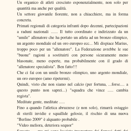
Un organico di atleti cresciuto esponenzialmente, non solo per
quantità ma anche per qualità.
Un settore giovanile fiorente, non a chiacchiere, ma in forma
concreta.
Primati regionali di categoria infranti dopo decenni, partecipazioni
a raduni nazionali ...... Il tutto coordinato e indirizzato da un
"umile" allenatore che ha portato un atleta ad un bronzo olimpico,
un argento mondiale ed un oro europeo ecc... Mi dispiace Marius,
troppo poco per un "allenatore". La Federazione avrebbe le sue
"buone" ragioni a sostituirti con persone sicuramente meno
blasonate, meno esperte, ma probabilmente con il grado di
"allenatore specialista". Ben fatto!!!
Che ci fai con un umile bronzo olimpico, uno argento mondiale,
un oro europeo (amo ripetermi).
Quindi, visto che non siamo nel calcio (per fortuna, ...forse.... a
questo punto non saprei...) "squadra che vince ..... cambia
regista".
Meditate gente, meditate .....
Fino a quando l'atletica abruzzese (e non solo), rimarrà ostaggio
di sterili invidie e squallide gelosie, il rischio di una nuova
"Berlino 2009" è alquanto probabile .
"Video meliora, deteriora sequor"
Scusate .... ma mi sono lasciato trasportare dai famosi detti dei