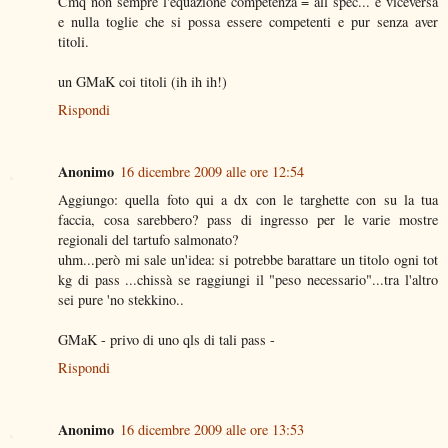
Cmq non sempre l'equazione competenza = all spec... e viceversa
e nulla toglie che si possa essere competenti e pur senza aver
titoli.
un GMaK coi titoli (ih ih ih!)
Rispondi
Anonimo
16 dicembre 2009 alle ore 12:54
Aggiungo: quella foto qui a dx con le targhette con su la tua
faccia, cosa sarebbero? pass di ingresso per le varie mostre
regionali del tartufo salmonato?
uhm...però mi sale un'idea: si potrebbe barattare un titolo ogni tot
kg di pass ...chissà se raggiungi il "peso necessario"...tra l'altro
sei pure 'no stekkino..
GMaK - privo di uno qls di tali pass -
Rispondi
Anonimo
16 dicembre 2009 alle ore 13:53