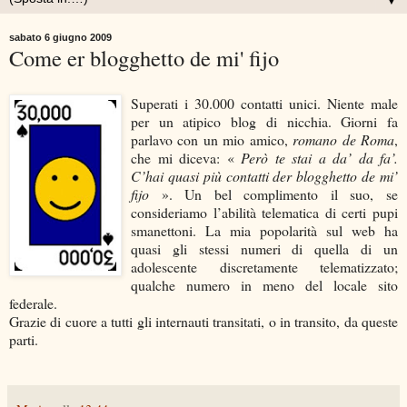
▼
sabato 6 giugno 2009
Come er blogghetto de mi' fijo
Superati i 30.000 contatti unici. Niente male
per un atipico blog di nicchia. Giorni fa
parlavo con un mio amico,
romano de Roma
,
che mi diceva: «
Però te stai a da’ da fa’.
C’hai quasi più contatti der blogghetto de mi’
fijo
». Un bel complimento il suo, se
consideriamo l’abilità telematica di certi pupi
smanettoni. La mia popolarità sul web ha
quasi gli stessi numeri di quella di un
adolescente discretamente telematizzato;
qualche numero in meno del locale sito
federale.
Grazie di cuore a tutti gli internauti transitati, o in transito, da queste
parti.