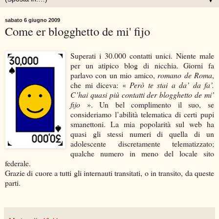
▼
sabato 6 giugno 2009
Come er blogghetto de mi' fijo
Superati i 30.000 contatti unici. Niente male
per un atipico blog di nicchia. Giorni fa
parlavo con un mio amico,
romano de Roma
,
che mi diceva: «
Però te stai a da’ da fa’.
C’hai quasi più contatti der blogghetto de mi’
fijo
». Un bel complimento il suo, se
consideriamo l’abilità telematica di certi pupi
smanettoni. La mia popolarità sul web ha
quasi gli stessi numeri di quella di un
adolescente discretamente telematizzato;
qualche numero in meno del locale sito
federale.
Grazie di cuore a tutti gli internauti transitati, o in transito, da queste
parti.