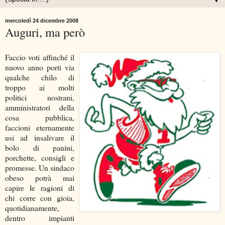
▼
mercoledì 24 dicembre 2008
Auguri, ma però
Faccio voti affinché il
nuovo anno porti via
qualche chilo di
troppo ai molti
politici nostrani,
amministratori della
cosa pubblica,
faccioni eternamente
usi ad insalivare il
bolo di panini,
porchette, consigli e
promesse. Un sindaco
obeso potrà mai
capire le ragioni di
chi corre con gioia,
quotidianamente,
dentro impianti