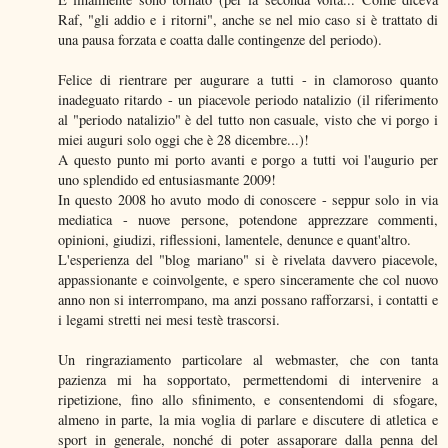
Raf, "gli addio e i ritorni", anche se nel mio caso si è trattato di
una pausa forzata e coatta dalle contingenze del periodo).
Felice di rientrare per augurare a tutti - in clamoroso quanto
inadeguato ritardo - un piacevole periodo natalizio (il riferimento
al "periodo natalizio" è del tutto non casuale, visto che vi porgo i
miei auguri solo oggi che è 28 dicembre...)!
A questo punto mi porto avanti e porgo a tutti voi l'augurio per
uno splendido ed entusiasmante 2009!
In questo 2008 ho avuto modo di conoscere - seppur solo in via
mediatica - nuove persone, potendone apprezzare commenti,
opinioni, giudizi, riflessioni, lamentele, denunce e quant'altro.
L'esperienza del "blog mariano" si è rivelata davvero piacevole,
appassionante e coinvolgente, e spero sinceramente che col nuovo
anno non si interrompano, ma anzi possano rafforzarsi, i contatti e
i legami stretti nei mesi testè trascorsi.
Un ringraziamento particolare al webmaster, che con tanta
pazienza mi ha sopportato, permettendomi di intervenire a
ripetizione, fino allo sfinimento, e consentendomi di sfogare,
almeno in parte, la mia voglia di parlare e discutere di atletica e
sport in generale, nonché di poter assaporare dalla penna del