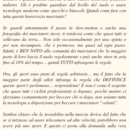
indietro. Gli è proibito guardare dal livello del suolo o usare
tecnologie moderne come specchi o binocoli. Quindi come fare con
tutta questa burocrazia marciante?
Se guardi attentamente il passo in slow-motion o anche una
fotografia dei marciatori stessi, ti renderai conto che quasi tutti si
sollevano da terra… Non solo occasionalmente per una spinta o
per non inciampare, che è permesso, ma quasi ad ogni passo.
Infatti, è BEN NOTO alla comunità dei marciatori che la maggior
parte di loro lascia il suolo regolarmente e può anche stare in aria
fino al 10% del tempo… quindi TUTTI infrangono le regole.
Ora, gli sport sono pieni di regole arbitrarie… ma il fatto che la
maggior parte degli atleti infranga la regola che DEFINISCE
questo sport è perlomeno… sorprendente! E non è come il sospetto
che quasi tutti i ciclisti professionisti si dopano, perché mentre ci
sforziamo costantemente per beccare chi si dopa, non usiamo tutta
la tecnologia a disposizione per beccare i marciatori “volanti”.
Sembra chiaro che la tecnofobia nella marcia deriva dal fatto che
se si iniziasse ad usare telecamere ad alta velocità, potrebbero non
avere più uno sport. E questo ci porta alla domanda sulla vera