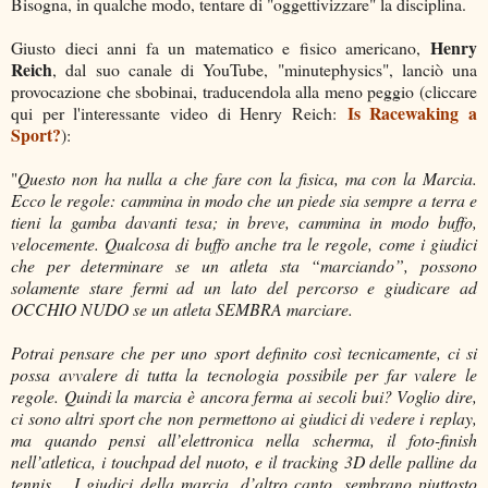
Bisogna, in qualche modo, tentare di "oggettivizzare" la disciplina.
Henry
Giusto dieci anni fa un matematico e fisico americano,
Reich
, dal suo canale di YouTube, "minutephysics", lanciò una
provocazione che sbobinai, traducendola alla meno peggio (cliccare
Is Racewaking a
qui per l'interessante video di Henry Reich:
Sport?
):
"
Questo non ha nulla a che fare con la fisica, ma con la Marcia.
Ecco le regole: cammina in modo che un piede sia sempre a terra e
tieni la gamba davanti tesa; in breve, cammina in modo buffo,
velocemente. Qualcosa di buffo anche tra le regole, come i giudici
che per determinare se un atleta sta “marciando”, possono
solamente stare fermi ad un lato del percorso e giudicare ad
OCCHIO NUDO se un atleta SEMBRA marciare.
Potrai pensare che per uno sport definito così tecnicamente, ci si
possa avvalere di tutta la tecnologia possibile per far valere le
regole. Quindi la marcia è ancora ferma ai secoli bui? Voglio dire,
ci sono altri sport che non permettono ai giudici di vedere i replay,
ma quando pensi all’elettronica nella scherma, il foto-finish
nell’atletica, i touchpad del nuoto, e il tracking 3D delle palline da
tennis… I giudici della marcia, d’altro canto, sembrano piuttosto