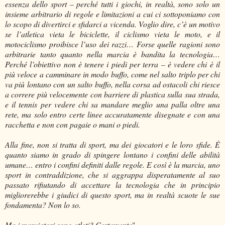
essenza dello sport – perché tutti i giochi, in realtà, sono solo un
insieme arbitrario di regole e limitazioni a cui ci sottoponiamo con
lo scopo di divertirci e sfidarci a vicenda. Voglio dire, c’è un motivo
se l’atletica vieta le biciclette, il ciclismo vieta le moto, e il
motociclismo proibisce l’uso dei razzi… Forse quelle ragioni sono
arbitrarie tanto quanto nella marcia è bandita la tecnologia…
Perché l’obiettivo non è tenere i piedi per terra – è vedere chi è il
più veloce a camminare in modo buffo, come nel salto triplo per chi
va più lontano con un salto buffo, nella corsa ad ostacoli chi riesce
a correre più velocemente con barriere di plastica sulla sua strada,
e il tennis per vedere chi sa mandare meglio una palla oltre una
rete, ma solo entro certe linee accuratamente disegnate e con una
racchetta e non con pagaie o mani o piedi.
Alla fine, non si tratta di sport, ma dei giocatori e le loro sfide. È
quanto siamo in grado di spingere lontano i confini delle abilità
umane… entro i confini definiti dalle regole. E così è la marcia, uno
sport in contraddizione, che si aggrappa disperatamente al suo
passato rifiutando di accettare la tecnologia che in principio
migliorerebbe i giudici di questo sport, ma in realtà scuote le sue
fondamenta? Non lo so.
Ma i marciatori sono atleti? Certamente
".