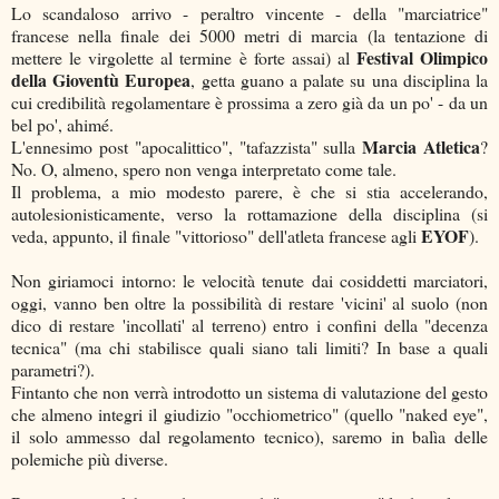
Lo scandaloso arrivo - peraltro vincente - della "marciatrice"
francese nella finale dei 5000 metri di marcia (la tentazione di
Festival Olimpico
mettere le virgolette al termine è forte assai) al
della Gioventù Europea
, getta guano a palate su una disciplina la
cui credibilità regolamentare è prossima a zero già da un po' - da un
bel po', ahimé.
Marcia Atletica
L'ennesimo post "apocalittico", "tafazzista" sulla
?
No. O, almeno, spero non venga interpretato come tale.
Il problema, a mio modesto parere, è che si stia accelerando,
autolesionisticamente, verso la rottamazione della disciplina (si
EYOF
veda, appunto, il finale "vittorioso" dell'atleta francese agli
).
Non giriamoci intorno: le velocità tenute dai cosiddetti marciatori,
oggi, vanno ben oltre la possibilità di restare 'vicini' al suolo (non
dico di restare 'incollati' al terreno) entro i confini della "decenza
tecnica" (ma chi stabilisce quali siano tali limiti? In base a quali
parametri?).
Fintanto che non verrà introdotto un sistema di valutazione del gesto
che almeno integri il giudizio "occhiometrico" (quello "naked eye",
il solo ammesso dal regolamento tecnico), saremo in balìa delle
polemiche più diverse.