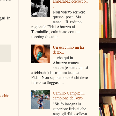
ambarabaciccicoccò..
.
Non volevo scrivere
questo post . Ma
gni in
tant'è... Il raduno
regionale Fidal Abruzzo al
Terminillo , culminato con un
meeting di cui p...
Un uccellino mi ha
detto...
... che qui in
Abruzzo manca
ancora (e siamo quasi
a febbraio) la struttura tecnica
Fidal. Non sappiamo cioè chi deve
fare cosa (leggasi ...
Camillo Campitelli,
ecchio
campione del vero
"Sisifo insegna la
superiore fedeltà che
nega gli dèi e solleva