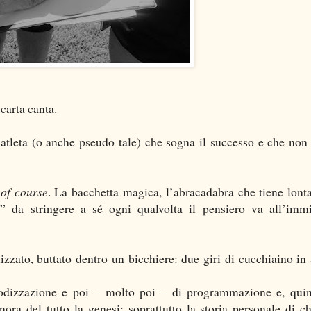
carta canta.
atleta (o anche pseudo tale) che sogna il successo e che non
,
of course
. La bacchetta magica, l’abracadabra che tiene lonta
s” da stringere a sé ogni qualvolta il pensiero va all’imm
izzato, buttato dentro un bicchiere: due giri di cucchiaino in
riodizzazione e poi – molto poi – di programmazione e, quin
nora del tutto la genesi; soprattutto la storia personale di ch