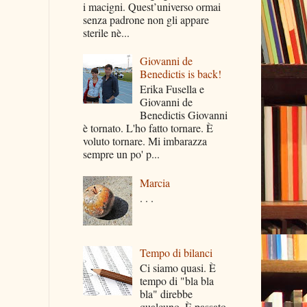
i macigni. Quest’universo ormai
senza padrone non gli appare
sterile nè...
Giovanni de
Benedictis is back!
Erika Fusella e
Giovanni de
Benedictis Giovanni
è tornato. L'ho fatto tornare. È
voluto tornare. Mi imbarazza
sempre un po' p...
Marcia
. . .
Tempo di bilanci
Ci siamo quasi. È
tempo di "bla bla
bla" direbbe
qualcuno. È passato