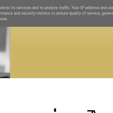
liver its services and to analyze traffic. Your IP address and us
rmance and security metrics to ensure quality of service, gene
buse.