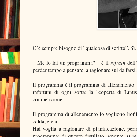
C’è sempre bisogno di “qualcosa di scritto”. Sì, 
‒ Me lo fai un programma? ‒ è il
refrain
dell’
perder tempo a pensare, a ragionare sul da farsi.
Il programma è il programma di allenamento
infortuni di ogni sorta; la “coperta di Linu
competizione.
Il programma di allenamento lo vogliono liofil
calda, e via.
Hai voglia a ragionare di pianificazione, pe
programma; di questo distillato, sovente, si ig