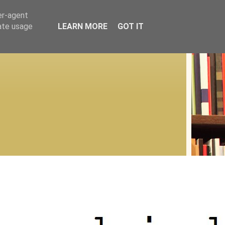
er-agent
rate usage
LEARN MORE
GOT IT