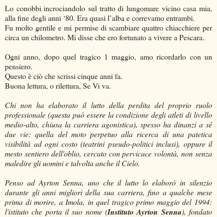
Lo conobbi incrociandolo sul tratto di lungomare vicino casa mia,
alla fine degli anni ‘80. Era quasi l’alba e correvamo entrambi.
Fu molto gentile e mi permise di scambiare quattro chiacchiere per
circa un chilometro. Mi disse che ero fortunato a vivere a Pescara.
Ogni anno, dopo quel tragico 1 maggio, amo ricordarlo con un
pensiero.
Questo è ciò che scrissi cinque anni fa.
Buona lettura, o rilettura, Se Vi va.
Chi non ha elaborato il lutto della perdita del proprio ruolo
professionale (questa può essere la condizione degli atleti di livello
medio-alto, chiusa la carriera agonistica), spesso ha dinanzi a sé
due vie: quella del moto perpetuo alla ricerca di una patetica
visibilità ad ogni costo (teatrini pseudo-politici inclusi), oppure il
mesto sentiero dell'oblio, cercato con pervicace volontà, non senza
maledire gli uomini e talvolta anche il Cielo.
Penso ad Ayrton Senna, uno che il lutto lo elaborò in silenzio
durante gli anni migliori della sua carriera, fino a qualche mese
prima di morire, a Imola, in quel tragico primo maggio del 1994:
l'istituto che porta il suo nome (
Instituto Ayrton Senna
), fondato