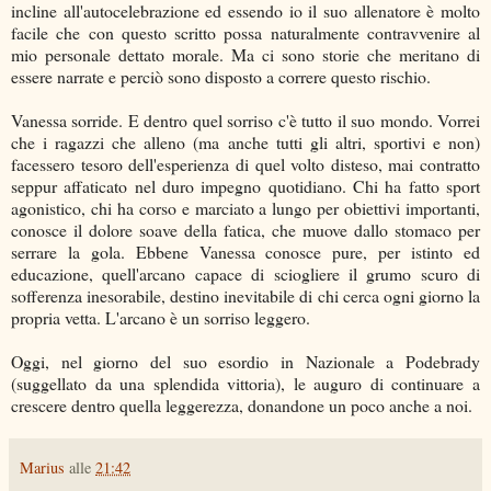
incline all'autocelebrazione ed essendo io il suo allenatore è molto
facile che con questo scritto possa naturalmente contravvenire al
mio personale dettato morale. Ma ci sono storie che meritano di
essere narrate e perciò sono disposto a correre questo rischio.
Vanessa sorride. E dentro quel sorriso c'è tutto il suo mondo. Vorrei
che i ragazzi che alleno (ma anche tutti gli altri, sportivi e non)
facessero tesoro dell'esperienza di quel volto disteso, mai contratto
seppur affaticato nel duro impegno quotidiano. Chi ha fatto sport
agonistico, chi ha corso e marciato a lungo per obiettivi importanti,
conosce il dolore soave della fatica, che muove dallo stomaco per
serrare la gola. Ebbene Vanessa conosce pure, per istinto ed
educazione, quell'arcano capace di sciogliere il grumo scuro di
sofferenza inesorabile, destino inevitabile di chi cerca ogni giorno la
propria vetta. L'arcano è un sorriso leggero.
Oggi, nel giorno del suo esordio in Nazionale a Podebrady
(suggellato da una splendida vittoria), le auguro di continuare a
crescere dentro quella leggerezza, donandone un poco anche a noi.
Marius
alle
21:42