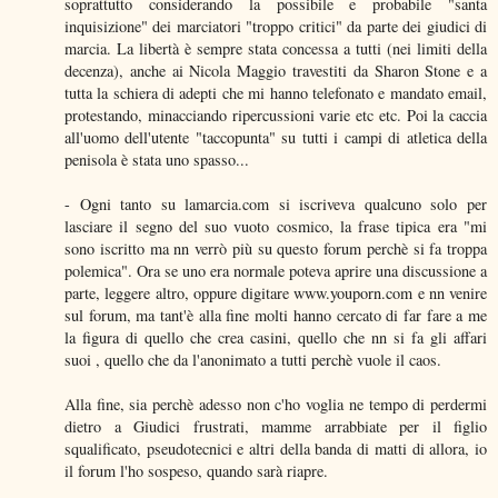
soprattutto considerando la possibile e probabile "santa
inquisizione" dei marciatori "troppo critici" da parte dei giudici di
marcia. La libertà è sempre stata concessa a tutti (nei limiti della
decenza), anche ai Nicola Maggio travestiti da Sharon Stone e a
tutta la schiera di adepti che mi hanno telefonato e mandato email,
protestando, minacciando ripercussioni varie etc etc. Poi la caccia
all'uomo dell'utente "taccopunta" su tutti i campi di atletica della
penisola è stata uno spasso...
- Ogni tanto su lamarcia.com si iscriveva qualcuno solo per
lasciare il segno del suo vuoto cosmico, la frase tipica era "mi
sono iscritto ma nn verrò più su questo forum perchè si fa troppa
polemica". Ora se uno era normale poteva aprire una discussione a
parte, leggere altro, oppure digitare www.youporn.com e nn venire
sul forum, ma tant'è alla fine molti hanno cercato di far fare a me
la figura di quello che crea casini, quello che nn si fa gli affari
suoi , quello che da l'anonimato a tutti perchè vuole il caos.
Alla fine, sia perchè adesso non c'ho voglia ne tempo di perdermi
dietro a Giudici frustrati, mamme arrabbiate per il figlio
squalificato, pseudotecnici e altri della banda di matti di allora, io
il forum l'ho sospeso, quando sarà riapre.