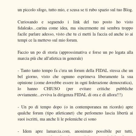
un piccolo sfogo, tutto mio, e scusa se ti rubo spazio sul tuo Blog.
Curiosando e seguendo i link del tuo posto ho visto
fidaleaks...carina come idea, ma sincermente mi sembra troppo
facile parlare adesso, visto che tu ci metti la faccia ed anche io ai
tempi ce la mettevo sul mio forum.
Faccio un po di storia (approssimativa e forse un po legata alla
marcia più che all'atletica in generale)
- Tanto tanto tempo fa c'era un forum della FIDAL stessa che un
bel giorno, visto che ognuno esprimeva liberamente la sua
opinione (come dovrebbe essere in ogni federazione democratica),
lo hanno CHIUSO (per evitare critiche pubbliche
ovviamente...evviva la dirigenza FIDAL di ora e di allora!!!)
- Un po di tempo dopo (o in contemporanea nn ricordo) apre
qualche forum (tipo atleticanet) che perlomeno lascia libertà ai
suoi iscritti, ma anche li le polemiche ci sono
- Idem apre lamarcia.com, anonimato possibile per tutti,