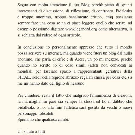
Seguo con molta attenzione il tuo Blog perchè pieno di spunti
interessanti di discussione, di riflessione, di confronto. Fidaleaks
è troppo anonimo, troppo banalmente critico, cmq possiamo
sempre fare una cosa se nn ci piace leggere quello che scrive, ad
esempio possiamo digitare www.leganord.org come alternativa, lì
si schiatta dal ridere ad ogni articolo.
In conclusione io personalmente apprezzo che tutto il mondo
possa scrivere su internet, ma quando viene fuori un blog dal nulla
anonimo, che parla di cifre e di Arese, un pò mi incaxxo, perchè
quando ho scritto io di cose simili (atleti non convocati ai
mondiali per lasciare spazio a rappresentanti geriatrici della
FIDAL, soldi della regione abruzzo regalati chissà per cosa etc.) a
me mi hanno dato del figlio di nessuno.
Per chiudere, resta il fatto che malgrado l'imminenza di elezioni,
la marmaglia mi pare sia sempre la stessa ed ho il dubbio che
Fidalleaks o no, alla fine l'atletica sarà gestita da vecchi o nuovi
personaggi...obsoleti.
Speriamo che qualcosa cambi.
Un saluto a tutti