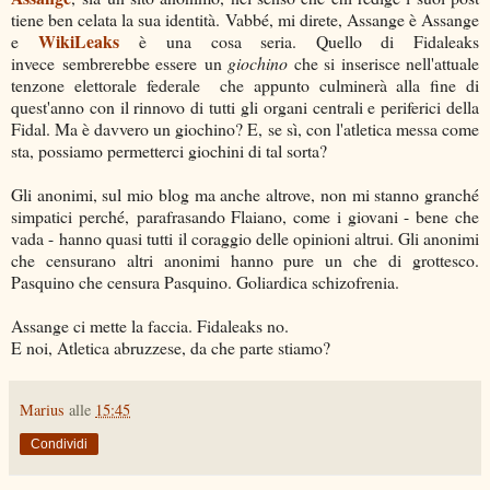
tiene ben celata la sua identità. Vabbé, mi direte, Assange è Assange
WikiLeaks
e
è una cosa seria. Quello di Fidaleaks
invece sembrerebbe essere un
giochino
che si inserisce nell'attuale
tenzone elettorale federale che appunto culminerà alla fine di
quest'anno con il rinnovo di tutti gli organi centrali e periferici della
Fidal. Ma è davvero un giochino? E, se sì, con l'atletica messa come
sta, possiamo permetterci giochini di tal sorta?
Gli anonimi, sul mio blog ma anche altrove, non mi stanno granché
simpatici perché, parafrasando Flaiano, come i giovani - bene che
vada - hanno quasi tutti il coraggio delle opinioni altrui. Gli anonimi
che censurano altri anonimi hanno pure un che di grottesco.
Pasquino che censura Pasquino. Goliardica schizofrenia.
Assange ci mette la faccia. Fidaleaks no.
E noi, Atletica abruzzese, da che parte stiamo?
Marius
alle
15:45
Condividi