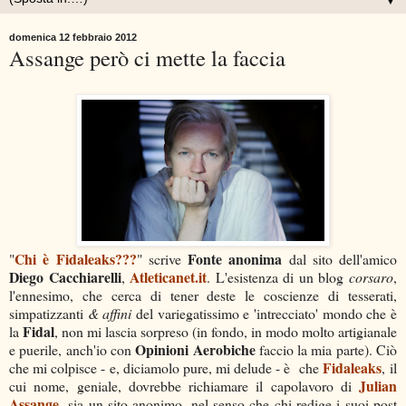
▼
domenica 12 febbraio 2012
Assange però ci mette la faccia
Chi è Fidaleaks???
Fonte anonima
"
" scrive
dal sito dell'amico
Diego Cacchiarelli
Atleticanet.it
,
. L'esistenza di un blog
corsaro
,
l'ennesimo, che cerca di tener deste le coscienze di tesserati,
simpatizzanti
& affini
del variegatissimo e 'intrecciato' mondo che è
Fidal
la
, non mi lascia sorpreso (in fondo, in modo molto artigianale
Opinioni Aerobiche
e puerile, anch'io con
faccio la mia parte). Ciò
Fidaleaks
che mi colpisce - e, diciamolo pure, mi delude - è che
, il
Julian
cui nome, geniale, dovrebbe richiamare il capolavoro di
Assange
, sia un sito anonimo, nel senso che chi redige i suoi post