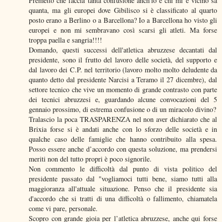
Premetto che faccia tanta confusione anch'io e chi mi è vicino sa
quanta, ma gli europei dove Gibilisco si è classificato al quarto
posto erano a Berlino o a Barcellona? Io a Barcellona ho visto gli
europei e non mi sembravano così scarsi gli atleti. Ma forse
troppa paella e sangria!!!!
Domando, questi successi dell'atletica abruzzese decantati dal
presidente, sono il frutto del lavoro delle società, del supporto e
dal lavoro dei C.P. nel territorio (lavoro molto molto deludente da
quanto detto dal presidente Narcisi a Teramo il 27 dicembre), dal
settore tecnico che vive un momento di grande contrasto con parte
dei tecnici abruzzesi e, guardando alcune convocazioni del 5
gennaio prossimo, di estrema confusione o di un miracolo divino?
Tralascio la poca TRASPARENZA nel non aver dichiarato che al
Brixia forse si è andati anche con lo sforzo delle società e in
qualche caso delle famiglie che hanno contribuito alla spesa.
Posso essere anche d’accordo con questa soluzione, ma prendersi
meriti non del tutto propri è poco signorile.
Non commento le difficoltà dal punto di vista politico del
presidente passato dal "vogliamoci tutti bene, siamo tutti alla
maggioranza all'attuale situazione. Penso che il presidente sia
d'accordo che si tratti di una difficoltà o fallimento, chiamatela
come vi pare, personale.
Scopro con grande gioia per l’atletica abruzzese, anche qui forse