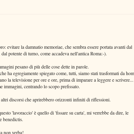
voro: evitare la damnatio memoriae, che sembra essere portata avanti dal
n dal potente di turno, come accadeva nell'antica Roma:-).
immagini pesano di più delle cose dette in parole.
he ha egregiamente spiegato come, tutti, siamo stati trasformati da ho
o la televisione per ore e ore, prima di imparare a leggere e scrivere...
ime immagini, centrando lo scopo prefissato.
ri discorsi che aprirebbero orizzonti infiniti di riflessioni.
esto 'lavoraccio' è quello di 'fissare su carta', mi verrebbe da dire, le
 benedictis.
cta non verba!