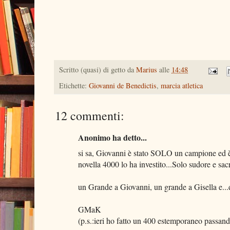
Scritto (quasi) di getto da
Marius
alle
14:48
Etichette:
Giovanni de Benedictis
,
marcia atletica
12 commenti:
Anonimo ha detto...
si sa, Giovanni è stato SOLO un campione ed è
novella 4000 lo ha investito...Solo sudore e sac
un Grande a Giovanni, un grande a Gisella e...d
GMaK
(p.s.:ieri ho fatto un 400 estemporaneo passando