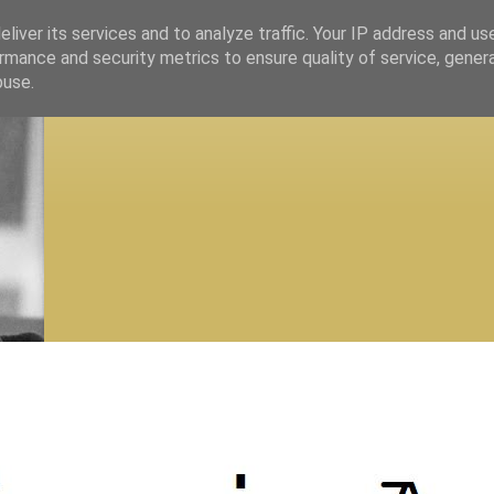
liver its services and to analyze traffic. Your IP address and us
rmance and security metrics to ensure quality of service, gene
buse.