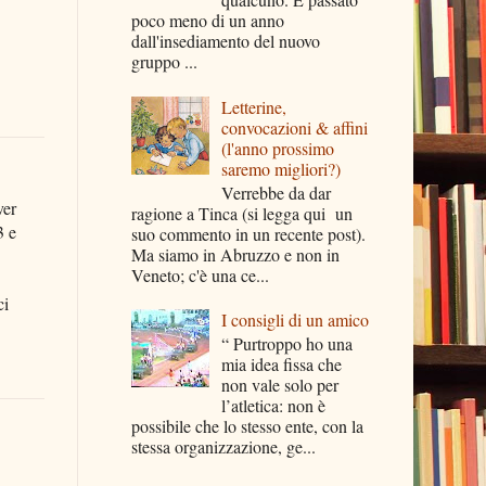
poco meno di un anno
dall'insediamento del nuovo
gruppo ...
Letterine,
convocazioni & affini
(l'anno prossimo
saremo migliori?)
Verrebbe da dar
ver
ragione a Tinca (si legga qui un
3 e
suo commento in un recente post).
Ma siamo in Abruzzo e non in
Veneto; c'è una ce...
ci
I consigli di un amico
“ Purtroppo ho una
mia idea fissa che
non vale solo per
l’atletica: non è
possibile che lo stesso ente, con la
stessa organizzazione, ge...