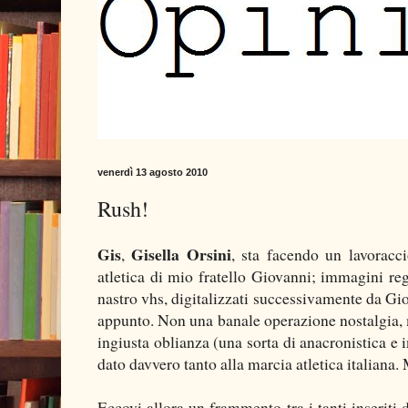
venerdì 13 agosto 2010
Rush!
Gis
Gisella Orsini
,
, sta facendo un lavoracc
atletica di mio fratello Giovanni; immagini re
nastro vhs, digitalizzati successivamente da Gio
appunto. Non una banale operazione nostalgia, 
ingiusta oblianza (una sorta di anacronistica e
dato davvero tanto alla marcia atletica italiana.
Eccovi allora un frammento tra i tanti inseriti 