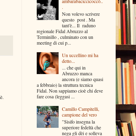
ambarabaciccicoccò..
.
Non volevo scrivere
questo post . Ma
tant'è... Il raduno
regionale Fidal Abruzzo al
Terminillo , culminato con un
meeting di cui p...
Un uccellino mi ha
detto...
... che qui in
Abruzzo manca
ancora (e siamo quasi
a febbraio) la struttura tecnica
Fidal. Non sappiamo cioè chi deve
fare cosa (leggasi ...
è.
Camillo Campitelli,
campione del vero
"Sisifo insegna la
superiore fedeltà che
nega gli dèi e solleva