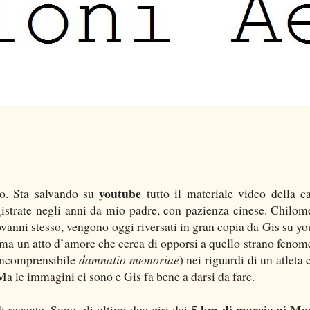
youtube
io. Sta salvando su
tutto il materiale video della ca
gistrate negli anni da mio padre, con pazienza cinese. Chilome
vanni stesso, vengono oggi riversati in gran copia da Gis su yo
ma un atto d’amore che cerca di opporsi a quello strano fenom
 incomprensibile
damnatio memoriae
) nei riguardi di un atleta
 Ma le immagini ci sono e Gis fa bene a darsi da fare.
5 km di marcia ai Mo
di recente. Sono gli ultimi due giri dei