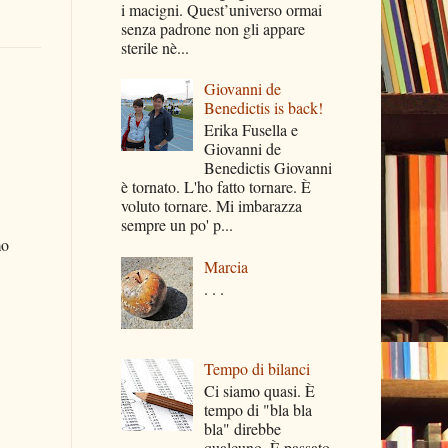
i macigni. Quest’universo ormai
senza padrone non gli appare
sterile nè...
Giovanni de
Benedictis is back!
Erika Fusella e
Giovanni de
Benedictis Giovanni
è tornato. L'ho fatto tornare. È
voluto tornare. Mi imbarazza
sempre un po' p...
mo
Marcia
. . .
Tempo di bilanci
Ci siamo quasi. È
tempo di "bla bla
bla" direbbe
qualcuno. È passato