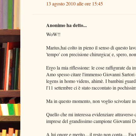
13 agosto 2010 alle ore 15:45
Anonimo ha detto...
WoW!!
Marius,hai colto in pieno il senso di questo la
'tempo' con precisione chirurgica( e, spero, no
Ergo la mia riflessione: le cose raffigurate da 
Amo spesso citare l'immenso Giovanni Sartori c
legens in homo videns, ahimè. I bambini guardan
l'11 settembre ci è stato raccontato in pochiss
Ma in questo momento, non voglio scivolare in alt
Quello che mi interessa evidenziare attraverso qu
imprese del grandissimo campione Giovanni De
A lui onore e merito....il resto non conta.... Fa