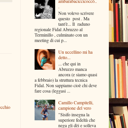
ambarabaciccicoccò..
.
Non volevo scrivere
questo post . Ma
tant'è... Il raduno
regionale Fidal Abruzzo al
Terminillo , culminato con un
meeting di cui p...
Un uccellino mi ha
detto...
... che qui in
Abruzzo manca
ancora (e siamo quasi
a febbraio) la struttura tecnica
Fidal. Non sappiamo cioè chi deve
fare cosa (leggasi ...
Camillo Campitelli,
ecchio
campione del vero
"Sisifo insegna la
superiore fedeltà che
nega gli dèi e solleva