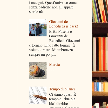
i macigni. Quest’universo ormai
senza padrone non gli appare
sterile nè...
Giovanni de
Benedictis is back!
Erika Fusella e
Giovanni de
Benedictis Giovanni
è tornato. L'ho fatto tornare. È
voluto tornare. Mi imbarazza
sempre un po' p...
Marcia
. . .
Tempo di bilanci
Ci siamo quasi. È
tempo di "bla bla
bla" direbbe
qualcuno. È passato