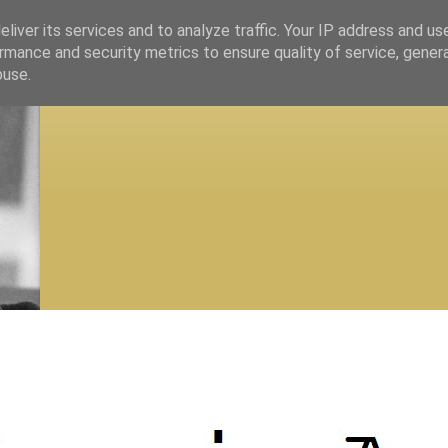
liver its services and to analyze traffic. Your IP address and us
rmance and security metrics to ensure quality of service, gene
buse.