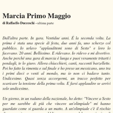
Marcia Primo Maggio
di Raffaello Ducceschi
-
ultima parte
Dall'altra parte. In gara. Ventidue anni. È la seconda volta. La
prima è stata una specie di festa, due anni fa, uno scherzo col
pubblico. Io urlavo "applauditemi sono di Sesto" e loro lo
facevano. 20 anni. Bellissimo. E ridevano. Io ridevo e mi divertivo.
Anche perché una gara di marcia è lunga e puoi veramente tritarti i
pendagli, te lo giuro. Allora chiacchieri, canti, racconti barzellette.
Poi ho fatto la rimonta e sul finale e ho preso un messicano, uno tra
i primi dieci o venti al mondo, ma io non ci badavo tanto.
Undicesimo. Quasi senza accorgermi, un trucco perfetto per
scaricare la tensione della prima volta. E farsi applaudire se arrivi
solo undicesimo.
Un giorno, in un raduno della nazionale, ho detto: "Vincere a Sesto
per me sarebbe di più che vincere un'olimpiade" mi hanno
guardato come si guarda a un matto. A un'olimpiade c'è il rischio