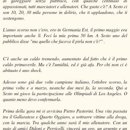
di gareggiare senza pubblico, con qualche centinaio di
appassionati, tutti marciatori e allenatori. Che gusto c'è? A Sesto ci
son 10, 20, 30 mila persone in delirio, che ti applaudono, che ti
sostengono.
L'anno scorso non c'ero, ero in Germania Est, il primo maggio era
importante anche lì. Feci la mia prima 50 km. A Sesto uno del
pubblico disse "ma quello che faceva il pirla non c'è?" .
C'è anche un caldo tremendo, aumentato dal fatto che è il primo
caldo primaverile. Ma c'è l'umidità, ed è già afa. Per chi non ci è
abituato è uno shock.
Adesso sono già due volte campione italiano, l'ottobre scorso, la
prima volta e a marzo, neanche due mesi fa, la seconda. Qui a
Sesto mi gioco la partecipazione alle Olimpiadi di Los Angeles. O
quanto meno devo confermarla.
Prima della gara mi si avvicina Pietro Pastorini. Una vita passata
tra il Gallaratese e Quarto Oggiaro, a sottrarre vittime alla droga,
con la marcia. Tra qualche anno sarà il mio allenatore. Con un
paio di amici Didoni e Perricelli, vincerà un oro, un argento e un