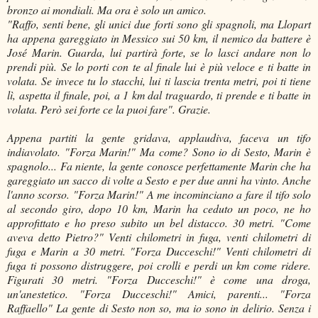
bronzo ai mondiali. Ma ora è solo un amico.
"Raffo, senti bene, gli unici due forti sono gli spagnoli, ma Llopart
ha appena gareggiato in Messico sui 50 km, il nemico da battere è
José Marin. Guarda, lui partirà forte, se lo lasci andare non lo
prendi più. Se lo porti con te al finale lui è più veloce e ti batte in
volata. Se invece tu lo stacchi, lui ti lascia trenta metri, poi ti tiene
lì, aspetta il finale, poi, a 1 km dal traguardo, ti prende e ti batte in
volata. Però sei forte ce la puoi fare". Grazie.
Appena partiti la gente gridava, applaudiva, faceva un tifo
indiavolato. "Forza Marin!" Ma come? Sono io di Sesto, Marin è
spagnolo... Fa niente, la gente conosce perfettamente Marin che ha
gareggiato un sacco di volte a Sesto e per due anni ha vinto. Anche
l'anno scorso. "Forza Marin!" A me incominciano a fare il tifo solo
al secondo giro, dopo 10 km, Marin ha ceduto un poco, ne ho
approfittato e ho preso subito un bel distacco. 30 metri. "Come
aveva detto Pietro?" Venti chilometri in fuga, venti chilometri di
fuga e Marin a 30 metri. "Forza Ducceschi!" Venti chilometri di
fuga ti possono distruggere, poi crolli e perdi un km come ridere.
Figurati 30 metri. "Forza Ducceschi!" è come una droga,
un'anestetico. "Forza Ducceschi!" Amici, parenti... "Forza
Raffaello" La gente di Sesto non so, ma io sono in delirio. Senza i