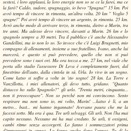
sestesi, i loro applausi, la loro energie non so se ce la farei, ma ce
la farò? Caldo, sudore, spugnaggio, io bevo "Spugna!" 15 km. Poi
avrò tempo di vincere in rimonta, un'altra volta. 20 km " Voglio 5
spugne!" Poi avrò tempo di vincere un argento, in rimonta. 25 km.
Avrò anche modo di arrivare terzo, in rimonta, dietro a Marin, tra
tre anni. Ma adesso devo vincere, davanti a Marin. 26 km e lo
spagnolo sempre a 30 metri. Tra il pubblico c'è anche Alessandro
Gandellini, ma io non lo so. So invece che c'è Luigi Brugnetti, mio
compagno di allenamenti, insieme a suo fratellino, Ivano, anche lui
marcerà, e questo si può prevedere, quello che non si può
prevedere sono i suoi ori. Ma ora tocca a me. 27 km, nel viale che
porta allo stadio l'assessore Di Leva è completamente fuori, dal
finestrino dell'auto, dalla cintola in sù. Urla. Io vivo in un sogno.
Come katso si soffre a volte in 'sto sogno! 28 km. La Torre e
Vanzillotta, i miei allenatori, gli devo tutto, gridano. "Quanto
distacco ho sullo Spagnolo?" gli urlo. "Trenta metri, cinquanta...
non ti preoccupare". Non so perché non mi convincono. Sento
respirare ma non sono io, mi volto, Marin! ...katso è lì, a un
metro... bast... mi hanno ingannato! Avevano paura che me la
facessi sotto. Ma ora è qua. Tre urli selvaggi. Gli urli. Non l'ha mai
capito nessuno. Nessuno mi ha mai creduto. Se urli, ti ossigeni,
cambi ritmo senza accorgerti. Lo fanno i sommozzatori prima
d'immergersi in apnea. Lo fanno anche dopo l'apnea. Tu dì la