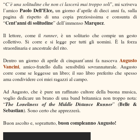
“
C’è una solitudine che non ci lascerà mai troppo soli
”, mi scriveva
Paolo Dell’Elce,
l’amico
un giorno d’aprile di dieci anni fa, sulla
pagina di rispetto di una copia preziosissima e consunta di
Cent’anni di solitudine
Marquez
“
” dell’immenso
.
Il lettore, come il
runner
, è un solitario che compie un gesto
collettivo. Si corre e si legge per tutti gli uomini. È la forza
straordinaria e ancestrale del rito.
Augusto
Dentro un giorno di aprile di cinquant’anni fa nasceva
Vancini
, amico-fratello dalla sensibilità sovrannaturale. Augusto
corre come se leggesse un libro; il suo libro preferito che spesso
ama condividere coi miei ragazzi al campo.
Ad Augusto, che è pure un raffinato cultore della buona musica,
voglio dedicare un brano di una band britannica non troppo nota:
Belle &
“
The Loneliness of the Middle Distance Runner
” (
Sebastian
). Sono certo che apprezzerà.
buon compleanno Augusto!
Buon ascolto e, soprattutto,