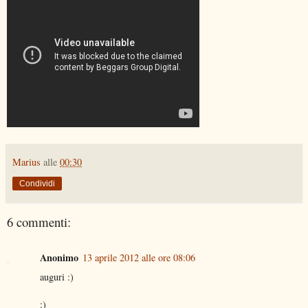
Marius
alle
00:30
Condividi
6 commenti:
Anonimo
13 aprile 2012 alle ore 08:06
auguri :)
:)