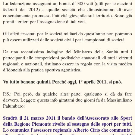
La federazione assegnerà un bonus di 300 voti (utili per le elezioni
federali del 2012) a quelle società che dimostreranno di aver
concretamente promosso l’attività giovanile sul territorio. Sono già
pronti i criteri per l’assegnazione di tali voti.
Gli atleti tesserati per le società militari da quest’anno non potranno
più essere utilizzati dalle società civili per i campionati di società.
Da una recentissima indagine del Ministero della Sanità tutti i
partecipanti alle competizioni podistiche amatoriali, di tutti i circuiti
regionali e nazionali, risultano essere in regola con la visita medica
d’idoneità alla pratica sportiva agonistica.
Va tutto benone quindi. Perché oggi, 1° aprile 2011, si può.
P.S.: Poi però, da qualche altra parte, qualcuno si dà da fare
davvero. Leggete questa info giratami due giorni fa da Massimiliano
Palumbaro:
Scadrà il 21 marzo 2011 il bando dell’Assessorato allo Sport
della Regione Piemonte rivolto al sostegno dello sport per tutti.
Lo comunica l’assessore regionale Alberto Cirio che commenta: