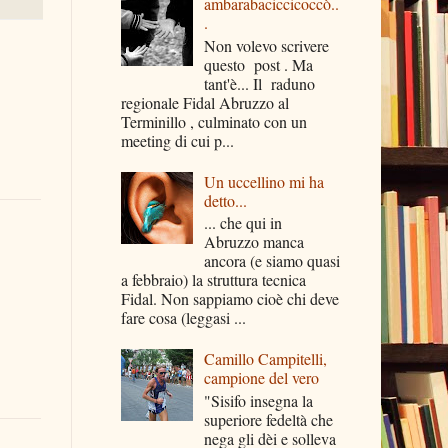
ambarabaciccicoccò..
.
Non volevo scrivere
questo post . Ma
tant'è... Il raduno
regionale Fidal Abruzzo al
Terminillo , culminato con un
meeting di cui p...
Un uccellino mi ha
detto...
... che qui in
Abruzzo manca
ancora (e siamo quasi
a febbraio) la struttura tecnica
Fidal. Non sappiamo cioè chi deve
fare cosa (leggasi ...
Camillo Campitelli,
campione del vero
"Sisifo insegna la
superiore fedeltà che
nega gli dèi e solleva