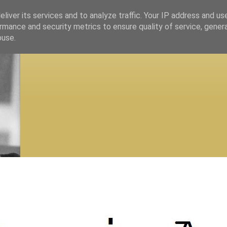
liver its services and to analyze traffic. Your IP address and us
rmance and security metrics to ensure quality of service, gene
buse.