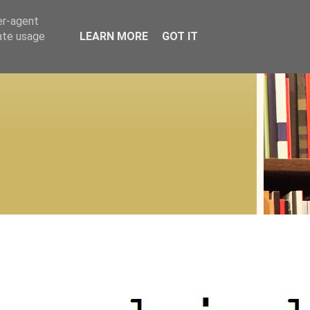
er-agent
rate usage
LEARN MORE
GOT IT