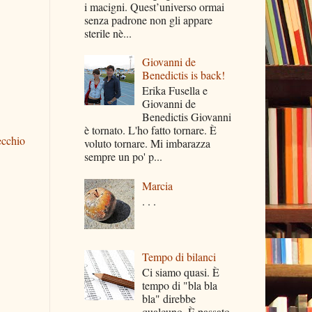
i macigni. Quest’universo ormai
senza padrone non gli appare
sterile nè...
Giovanni de
Benedictis is back!
Erika Fusella e
Giovanni de
Benedictis Giovanni
è tornato. L'ho fatto tornare. È
ecchio
voluto tornare. Mi imbarazza
sempre un po' p...
Marcia
. . .
Tempo di bilanci
Ci siamo quasi. È
tempo di "bla bla
bla" direbbe
qualcuno. È passato