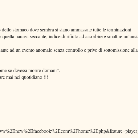
o dello stomaco dove sembra si siano ammassate tutte le terminazioni
quella nausea seccante, indice di rifiuto ad assorbire e smaltire un’ansi
ante ad un evento anomalo senza controllo e privo di sottomissione alla
.
ome se dovessi morire domani”.
are mai nel quotidiano !!!
w%2Enew%2Efacebook%2Ecom%2Fhome%2Ephp&feature=player