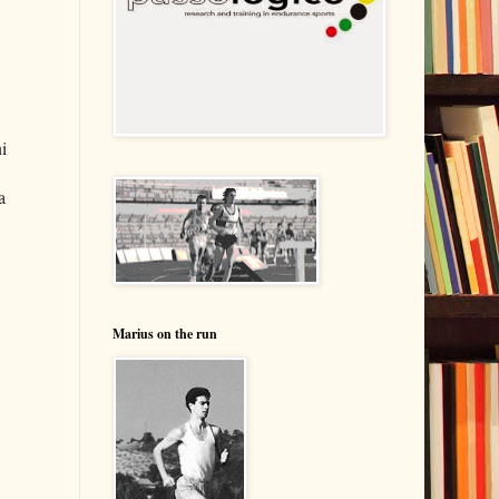
i
a
Marius on the run