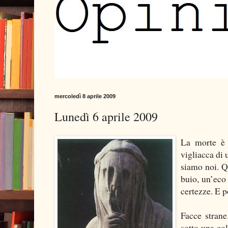
mercoledì 8 aprile 2009
Lunedì 6 aprile 2009
La morte è 
vigliacca di 
siamo noi. Q
buio, un’eco 
certezze. E p
Facce strane
sotto una col