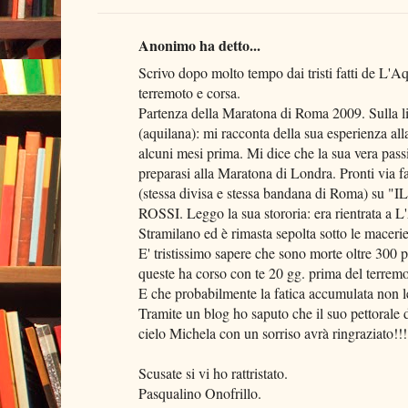
Anonimo ha detto...
Scrivo dopo molto tempo dai tristi fatti de L'A
terremoto e corsa.
Partenza della Maratona di Roma 2009. Sulla l
(aquilana): mi racconta della sua esperienza al
alcuni mesi prima. Mi dice che la sua vera passi
preparasi alla Maratona di Londra. Pronti via fa
(stessa divisa e stessa bandana di Roma) su
ROSSI. Leggo la sua stororia: era rientrata a L'
Stramilano ed è rimasta sepolta sotto le macerie
E' tristissimo sapere che sono morte oltre 300 
queste ha corso con te 20 gg. prima del terremot
E che probabilmente la fatica accumulata non le
Tramite un blog ho saputo che il suo pettorale 
cielo Michela con un sorriso avrà ringraziato!!!
Scusate si vi ho rattristato.
Pasqualino Onofrillo.