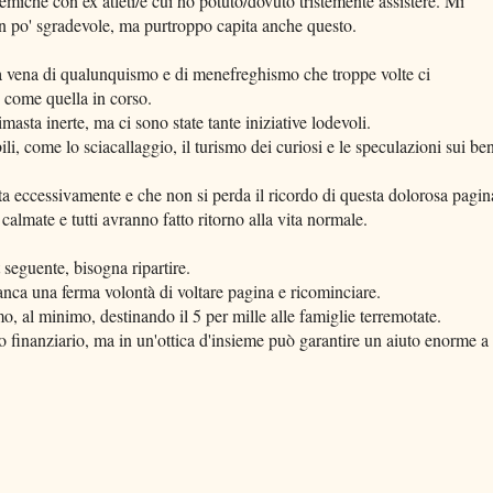
emiche con ex atleti/e cui ho potuto/dovuto tristemente assistere. Mi
un po' sgradevole, ma purtroppo capita anche questo.
ica vena di qualunquismo e di menefreghismo che troppe volte ci
 come quella in corso.
masta inerte, ma ci sono state tante iniziative lodevoli.
 come lo sciacallaggio, il turismo dei curiosi e le speculazioni sui ben
a eccessivamente e che non si perda il ricordo di questa dolorosa pagin
almate e tutti avranno fatto ritorno alla vita normale.
eguente, bisogna ripartire.
nca una ferma volontà di voltare pagina e ricominciare.
mo, al minimo, destinando il 5 per mille alle famiglie terremotate.
 finanziario, ma in un'ottica d'insieme può garantire un aiuto enorme a