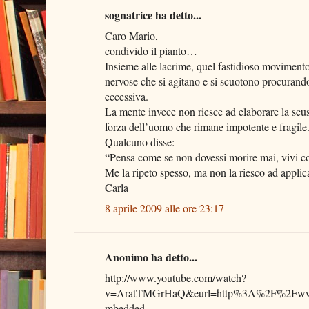
sognatrice ha detto...
Caro Mario,
condivido il pianto…
Insieme alle lacrime, quel fastidioso moviment
nervose che si agitano e si scuotono procurando 
eccessiva.
La mente invece non riesce ad elaborare la scus
forza dell’uomo che rimane impotente e fragile
Qualcuno disse:
“Pensa come se non dovessi morire mai, vivi c
Me la ripeto spesso, ma non la riesco ad applic
Carla
8 aprile 2009 alle ore 23:17
Anonimo ha detto...
http://www.youtube.com/watch?
v=AratTMGrHaQ&eurl=http%3A%2F%2Fww
mbedded