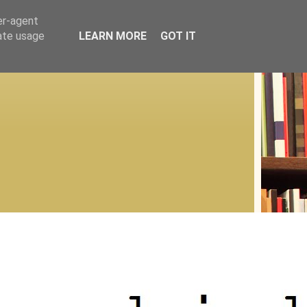
er-agent
rate usage
LEARN MORE
GOT IT