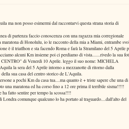
quila ma non posso esimermi dal raccontarvi questa strana storia di
inea di partenza faccio conoscenza con una ragazza mia corregionale
la maratona di Honolulu, io le racconto della mia a Miami, entrambe svo
one è il triatlhon e sta facendo Roma e farà la Stramilano del 5 Aprile p
cciamo alcuni Km insieme poi ci perdiamo di vista.......rivedo la sua fo
 "IL CENTRO" di Venerdi 10 Aprile. leggo il suo nome: MICHELA
Aquila la sera del 5 Aprile intorno a mezzanotte di ritorno dalla
 della sua casa del centro storico de L'Aquila.
persone a pochi Km da casa tua....ma quanto è + triste sapere che una di
o una maratona ed ha corso fino a 12 ore prima il terribile sisma!!!!!
 ha fatto sentire per tempo la scossa!!!!
di Londra comunque qualcuno lo ha portato al traguardo....dall'alto del