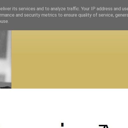
liver its services and to analyze traffic. Your IP address and us
rmance and security metrics to ensure quality of service, gene
buse.