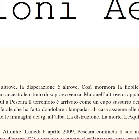
altrove, la disperazione è altrove. Così mormora la flebil
un ancestrale istinto di sopravvivenza. Ma quell’altrove ci appar
ui a Pescara il terremoto è arrivato come un cupo sussurro den
ferale che ha fatto dondolare i lampadari di casa assieme alle 
oi le immagini dei tg, all’alba. La distruzione. La morte. L’Aqui
. Attonite. Lunedì 6 aprile 2009, Pescara comincia il suo m
tre d’ovatta. C’è gente che si muove al rallentatore, auto irrea