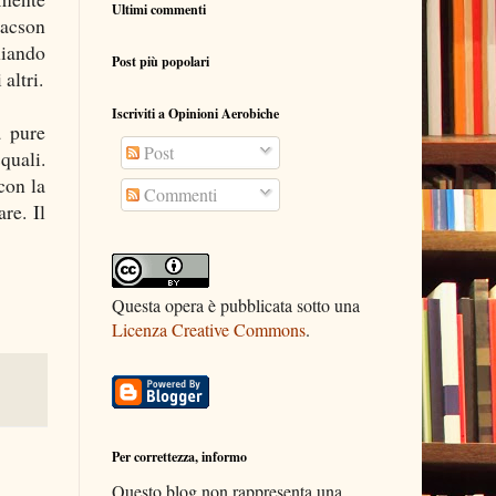
Ultimi commenti
lacson
mmiando
Post più popolari
altri.
Iscriviti a Opinioni Aerobiche
a pure
Post
quali.
con la
Commenti
re. Il
Questa opera è pubblicata sotto una
Licenza Creative Commons
.
Per correttezza, informo
Questo blog non rappresenta una