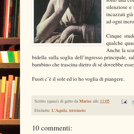
silenziose e
incazzati già
ad ogni incro
Cinque stude
qualche quad
Anche la scu
bidella sulla soglia dell’ingresso principale, s
bambino che trascina dietro di sé dovrebbe esser
Fuori c’è il sole ed io ho voglia di piangere.
Scritto (quasi) di getto da
Marius
alle
11:05
Etichette:
L'Aquila
,
terremoto
10 commenti: