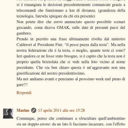
si è rimangiata le decisioni precedentemente comunicate grazie a
telecomandi che funzionano a km di distanza. (grandezza della
tecnologia, fatevela spiegare da chi era presente)
Non potete dire che avevo annunciato questo possibile scenari
giocando, come diceva GMAK, sulle date di presunti passi del
gambero.
Prendo in prestito una frase ultimamente rivolta dal ministro
Calderori al Presidente Fini: “il pesce puzza dalla testa”. Ma nella
nostra federazione chi è la testa, o meglio, quante teste ci sono?
Ieri qualora ce ne fosse stato bisogno, si è capito che la testa non è
proprio quella brizzolata che si vede nella foto vicino al nome
presidente. Che sia ben chiaro questa è un’aggravante non una
giustificazione del nostro presidentissimo.
Ma noi andiamo avanti e pensiamo al prossimo week end pieno di
gare!!!
Rispondi
Marius
13 aprile 2011 alle ore 15:28
Comunque, penso che continuare a sfruculiare quell'ambientino
sia un doppio errore: da un lato li facciamo incazzare, con l'effetto