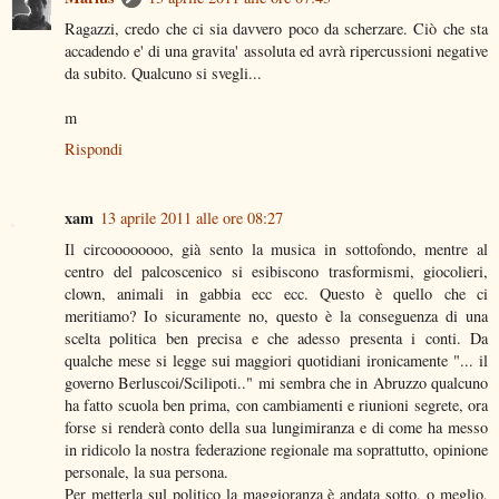
Ragazzi, credo che ci sia davvero poco da scherzare. Ciò che sta
accadendo e' di una gravita' assoluta ed avrà ripercussioni negative
da subito. Qualcuno si svegli...
m
Rispondi
xam
13 aprile 2011 alle ore 08:27
Il circoooooooo, già sento la musica in sottofondo, mentre al
centro del palcoscenico si esibiscono trasformismi, giocolieri,
clown, animali in gabbia ecc ecc. Questo è quello che ci
meritiamo? Io sicuramente no, questo è la conseguenza di una
scelta politica ben precisa e che adesso presenta i conti. Da
qualche mese si legge sui maggiori quotidiani ironicamente "... il
governo Berluscoi/Scilipoti.." mi sembra che in Abruzzo qualcuno
ha fatto scuola ben prima, con cambiamenti e riunioni segrete, ora
forse si renderà conto della sua lungimiranza e di come ha messo
in ridicolo la nostra federazione regionale ma soprattutto, opinione
personale, la sua persona.
Per metterla sul politico la maggioranza è andata sotto, o meglio,