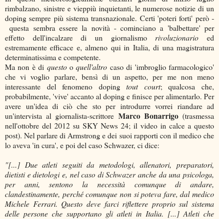
rimbalzano, sinistre e vieppiù inquietanti, le numerose notizie di un
doping sempre più sistema transnazionale. Certi 'poteri forti' però -
questa sembra essere la novità - cominciano a 'balbettare' per
effetto dell'incalzare di un giornalismo
rivoluzionario
ed
estremamente efficace e, almeno qui in Italia, di una magistratura
determinatissima e competente.
Ma non è di
questo
o
quell'altro
caso di 'imbroglio farmacologico'
che vi voglio parlare, bensì di un aspetto, per me non meno
interessante del fenomeno doping
tout court
; qualcosa che,
probabilmente, 'vive' accanto al doping e finisce per alimentarlo. Per
avere un'idea di ciò che sto per introdurre vorrei riandare ad
Marco Bonarrigo
un'intervista al giornalista-scrittore
(trasmessa
nell'ottobre del 2012 su SKY News 24; il video in calce a questo
post). Nel parlare di Armstrong e dei suoi rapporti con il medico che
lo aveva 'in cura', e poi del caso Schwazer, ci dice:
"[...] Due atleti seguiti da metodologi, allenatori, preparatori,
dietisti e dietologi e, nel caso di Schwazer anche da una psicologa,
per anni, sentono la necessità comunque di andare,
clandestinamente, perché comunque non si poteva fare, dal medico
Michele Ferrari. Questo deve farci riflettere proprio sul sistema
delle persone che supportano gli atleti in Italia. [...] Atleti che