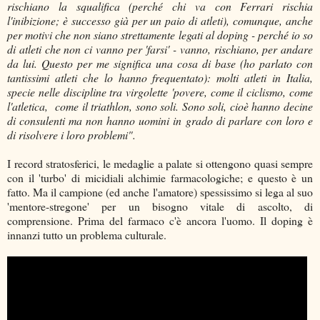
rischiano la squalifica (perché chi va con Ferrari rischia
l'inibizione; è successo già per un paio di atleti), comunque, anche
per motivi che non siano strettamente legati al doping - perché io so
di atleti che non ci vanno per 'farsi' - vanno, rischiano, per andare
da lui. Questo per me significa una cosa di base (ho parlato con
tantissimi atleti che lo hanno frequentato): molti atleti in Italia,
specie nelle discipline tra virgolette 'povere, come il ciclismo, come
l'atletica, come il triathlon, sono soli. Sono soli, cioè hanno decine
di consulenti ma non hanno uomini in grado di parlare con loro e
di risolvere i loro problemi".
I record stratosferici, le medaglie a palate si ottengono quasi sempre
con il 'turbo' di micidiali alchimie farmacologiche; e questo è un
fatto. Ma il campione (ed anche l'amatore) spessissimo si lega al suo
'mentore-stregone' per un bisogno vitale di ascolto, di
comprensione. Prima del farmaco c'è ancora l'uomo. Il doping è
innanzi tutto un problema culturale.