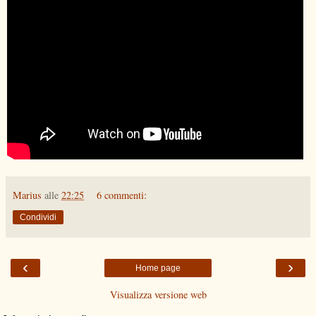
Marius
alle
22:25
6 commenti:
Condividi
‹
›
Home page
Visualizza versione web