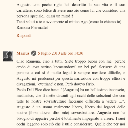
Augusto...con poche righe hai descritto la sua vita e il suo
carrattere, sono felice di avere uno zio come lui che considero una
persona speciale...quasi un mito!!!
Tanti saluti a te e ovviamente al mitico Ago (come lo chiamo io).
Ramona Piermattei
Rispondi
Marius
5 luglio 2010 alle ore 14:36
Ciao Ramona, ciao a tutti. Siete troppo buoni con me, perché
credo di aver scritto 'incartandomi' un bel po'. Scrivere di una
persona a cui si è molto legati è sempre mestiere difficile, e
Augusto mi perdonerà per questa narrazione con troppe ellissi e
divagazioni, 'ovettiane' e non. Però dovevo farlo.
Paolo Dell'Elce dice bene: "[Augusto] ha un bellissimo inconscio,
medianico, che ti mette davanti agli occhi delle soluzioni che con
tutte le nostre sovrastrutture facciamo difficoltà a vedere ...".
Augusto è un uomo realmente libero, libero dai legacci delle
nostre (forse dovrei dire mie) sovrastrutture. Augusto non ha
bisogno di apparire perché è totalmente impegnato a vivere. I suoi
occhi leggono solo ciò che è utile considerare. Quelle che per noi