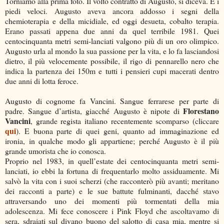
Torniamo alla prima foto. Il volto contratto di Augusto, si diceva. E i
piedi veloci. Augusto aveva ancora addosso i segni della
chemioterapia e della micidiale, ed oggi desueta, cobalto terapia.
Erano passati appena due anni da quel terribile 1981. Quei
centocinquanta metri semi-lanciati valgono più di un oro olimpico.
Augusto urla al mondo la sua passione per la vita, e lo fa lasciandosi
dietro, il più velocemente possibile, il rigo di pennarello nero che
indica la partenza dei 150m e tutti i pensieri cupi macerati dentro
due anni di lotta feroce.
Augusto di cognome fa Vancini. Sangue ferrarese per parte di
Florestano
padre. Sangue d’artista, giacché Augusto è nipote di
Vancini
, grande regista italiano recentemente scomparso (cliccare
qui
). E buona parte di quei geni, quanto ad immaginazione ed
ironia, in qualche modo gli appartiene; perché Augusto è il più
grande umorista che io conosca.
Proprio nel 1983, in quell’estate dei centocinquanta metri semi-
lanciati, io ebbi la fortuna di frequentarlo molto assiduamente. Mi
salvò la vita con i suoi scherzi (che racconterò più avanti; meritano
dei racconti a parte) e le sue battute fulminanti, dacché stavo
attraversando uno dei momenti più tormentati della mia
adolescenza. Mi fece conoscere i Pink Floyd che ascoltavamo di
sera, sdraiati sul divano buono del salotto di casa mia, mentre si