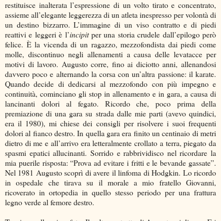
restituisce inalterata l’espressione di un volto tirato e concentrato,
assieme all’elegante leggerezza di un atleta inespresso per volontà di
un destino bizzarro. L’immagine di un viso contratto e di piedi
reattivi e leggeri è l’
incipit
per una storia crudele dall’epilogo però
felice. È la vicenda di un ragazzo, mezzofondista dai piedi come
molle, discontinuo negli allenamenti a causa delle levatacce per
motivi di lavoro. Augusto corre, fino ai diciotto anni, allenandosi
davvero poco e alternando la corsa con un’altra passione: il karate.
Quando decide di dedicarsi al mezzofondo con più impegno e
continuità, cominciano gli stop in allenamento e in gara, a causa di
lancinanti dolori al fegato. Ricordo che, poco prima della
premiazione di una gara su strada dalle mie parti (avevo quindici,
era il 1980), mi chiese dei consigli per risolvere i suoi frequenti
dolori al fianco destro. In quella gara era finito un centinaio di metri
dietro di me e all’arrivo era letteralmente crollato a terra, piegato da
spasmi epatici allucinanti. Sorrido e rabbrividisco nel ricordare la
mia puerile risposta: “Prova ad evitare i fritti e le bevande gassate”.
Nel 1981 Augusto scoprì di avere il linfoma di Hodgkin. Lo ricordo
in ospedale che tirava su il morale a mio fratello Giovanni,
ricoverato in ortopedia in quello stesso periodo per una frattura
legno verde al femore destro.