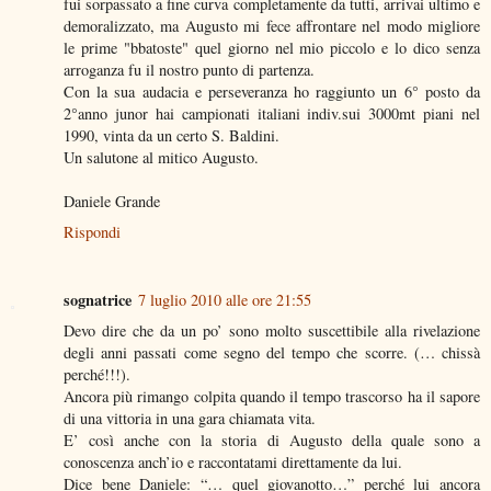
fui sorpassato a fine curva completamente da tutti, arrivai ultimo e
demoralizzato, ma Augusto mi fece affrontare nel modo migliore
le prime "bbatoste" quel giorno nel mio piccolo e lo dico senza
arroganza fu il nostro punto di partenza.
Con la sua audacia e perseveranza ho raggiunto un 6° posto da
2°anno junor hai campionati italiani indiv.sui 3000mt piani nel
1990, vinta da un certo S. Baldini.
Un salutone al mitico Augusto.
Daniele Grande
Rispondi
sognatrice
7 luglio 2010 alle ore 21:55
Devo dire che da un po’ sono molto suscettibile alla rivelazione
degli anni passati come segno del tempo che scorre. (… chissà
perché!!!).
Ancora più rimango colpita quando il tempo trascorso ha il sapore
di una vittoria in una gara chiamata vita.
E’ così anche con la storia di Augusto della quale sono a
conoscenza anch’io e raccontatami direttamente da lui.
Dice bene Daniele: “… quel giovanotto…” perché lui ancora