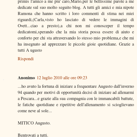
primis l'amico a me piu' caro,Mario,per le bellissime parole a me
dedicate sul suo molto seguito blog. A tutti gli amici e mia nipote
Ramona che hanno scritto i loro commenti di stima nei miei
riguardi,(Carla,visto ho lasciato di vedere le immagini di
Ovett...ciao a presto),a chi non mi conosceper il tempo
dedicatomi,sperando che la mia storia possa essere di aiuto e
conforto per chi sta attraversando lo stesso mio problema,e che mi
ha insegnato ad apprezzare le piccole gioie quotidiane. Grazie a
tutti A ugusto
Rispondi
Anonimo
12 luglio 2010 alle ore 09:23
...ho avuto la fortuna di iniziare a frequentare Augusto dall'inverno
94 quando per motivi di opportunità decisi di iniziare ad allenarmi
a Pescara...e grazie alla sua compagnia con le immancabili battute,
le fatiche quotidiane e ripetitive dell'allenamento si scioglievano
come neve al sole...
MITICO Augusto.
Bentrovati a tutti.