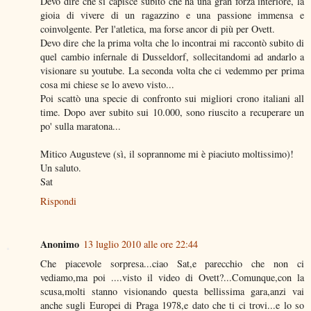
Devo dire che si capisce subito che ha una gran forza interiore, la
gioia di vivere di un ragazzino e una passione immensa e
coinvolgente. Per l'atletica, ma forse ancor di più per Ovett.
Devo dire che la prima volta che lo incontrai mi raccontò subito di
quel cambio infernale di Dusseldorf, sollecitandomi ad andarlo a
visionare su youtube. La seconda volta che ci vedemmo per prima
cosa mi chiese se lo avevo visto...
Poi scattò una specie di confronto sui migliori crono italiani all
time. Dopo aver subito sui 10.000, sono riuscito a recuperare un
po' sulla maratona...
Mitico Augusteve (sì, il soprannome mi è piaciuto moltissimo)!
Un saluto.
Sat
Rispondi
Anonimo
13 luglio 2010 alle ore 22:44
Che piacevole sorpresa...ciao Sat,e parecchio che non ci
vediamo,ma poi ....visto il video di Ovett?...Comunque,con la
scusa,molti stanno visionando questa bellissima gara,anzi vai
anche sugli Europei di Praga 1978,e dato che ti ci trovi...e lo so