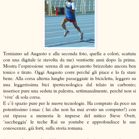
Torniamo ad Augusto e alla seconda foto, quella a colori, scattata
con una digitale (e stavolta da me) ventisette anni dopo la prima.
Mostra l’espressione serena di un giovanotto brizzolato ancora ben
tonico e tirato. Oggi Augusto corre perché gli piace e lo fa stare
bene. Alla corsa alterna lunghe passeggiate in bicicletta, leggero su
una leggerissima bici ipertecnologica dal telaio in carbonio;
inserisce pure una seduta in palestra, settimanalmente, perché non si
‘vive’ di sola corsa.
E c’è spazio pure per le nuove tecnologie. Ha comprato da poco un
potentissimo i-mac ( lui che non ha mai avuto un computer!) con
cui ripassa a memoria le imprese del mitico Steve Ovett,
‘saccheggia’ le teche Rai su youtube e approfondisce le sue
conoscenze, già forti, sulla storia romana.