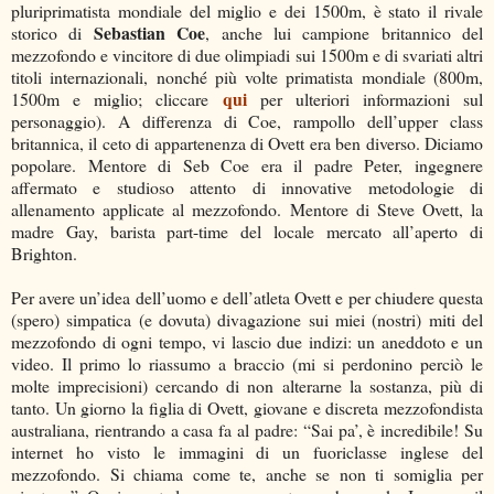
pluriprimatista mondiale del miglio e dei 1500m, è stato il rivale
Sebastian Coe
storico di
, anche lui campione britannico del
mezzofondo e vincitore di due olimpiadi sui 1500m e di svariati altri
titoli internazionali, nonché più volte primatista mondiale (800m,
qui
1500m e miglio; cliccare
per ulteriori informazioni sul
personaggio). A differenza di Coe, rampollo dell’upper class
britannica, il ceto di appartenenza di Ovett era ben diverso. Diciamo
popolare. Mentore di Seb Coe era il padre Peter, ingegnere
affermato e studioso attento di innovative metodologie di
allenamento applicate al mezzofondo. Mentore di Steve Ovett, la
madre Gay, barista part-time del locale mercato all’aperto di
Brighton.
Per avere un’idea dell’uomo e dell’atleta Ovett e per chiudere questa
(spero) simpatica (e dovuta) divagazione sui miei (nostri) miti del
mezzofondo di ogni tempo, vi lascio due indizi: un aneddoto e un
video. Il primo lo riassumo a braccio (mi si perdonino perciò le
molte imprecisioni) cercando di non alterarne la sostanza, più di
tanto. Un giorno la figlia di Ovett, giovane e discreta mezzofondista
australiana, rientrando a casa fa al padre: “Sai pa’, è incredibile! Su
internet ho visto le immagini di un fuoriclasse inglese del
mezzofondo. Si chiama come te, anche se non ti somiglia per