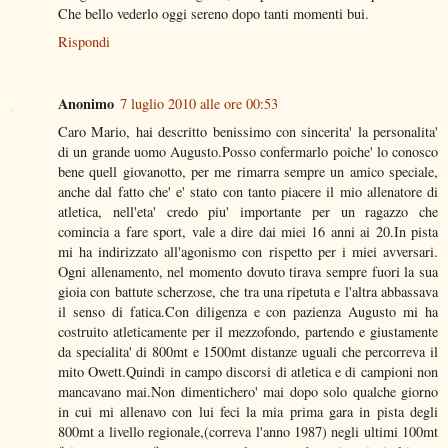
Che bello vederlo oggi sereno dopo tanti momenti bui.
Rispondi
Anonimo
7 luglio 2010 alle ore 00:53
Caro Mario, hai descritto benissimo con sincerita' la personalita'
di un grande uomo Augusto.Posso confermarlo poiche' lo conosco
bene quell giovanotto, per me rimarra sempre un amico speciale,
anche dal fatto che' e' stato con tanto piacere il mio allenatore di
atletica, nell'eta' credo piu' importante per un ragazzo che
comincia a fare sport, vale a dire dai miei 16 anni ai 20.In pista
mi ha indirizzato all'agonismo con rispetto per i miei avversari.
Ogni allenamento, nel momento dovuto tirava sempre fuori la sua
gioia con battute scherzose, che tra una ripetuta e l'altra abbassava
il senso di fatica.Con diligenza e con pazienza Augusto mi ha
costruito atleticamente per il mezzofondo, partendo e giustamente
da specialita' di 800mt e 1500mt distanze uguali che percorreva il
mito Owett.Quindi in campo discorsi di atletica e di campioni non
mancavano mai.Non dimentichero' mai dopo solo qualche giorno
in cui mi allenavo con lui feci la mia prima gara in pista degli
800mt a livello regionale,(correva l'anno 1987) negli ultimi 100mt