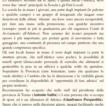
avere due ‘attori’ principali: la Scuola e gli Enti Locali.
La scuola ha in mano i giovani, una parte degli impianti (le palestre
e qualche campo) e un gruppo di insegnanti che magari sono
demotivati dalle ultime ‘riforme’ ma forse sono ancora recuperabili,
per dare una mano nella promozione, con qualche incentivo
(esempio: punti in più in graduatoria per chi organizza Centri di
Avviamento all’Atletica). Non saranno dei tecnici preparati ma
spesso è più importante, per portare gente al movimento e farla
gareggiare, una continuità di presenza sul campo piuttosto che una
grande competenza specifica.
Gli enti locali hanno in mano il resto degli impianti (a parte le
strutture private, che nell’atletica sono poche), la possibilità di
tenerli aperti (distaccando personale di custodia che altrimenti si
gratterebbe la pera in un ufficio) e qualche soldo da spendere.
Soprattutto la Provincia (ente bistrattato, tanto che qualcuno lo
vuole abolire) è l’ambito che ha la dimensione e la visibilità giusta
per coordinare la disponibilità di ‘opportunità di fare atletica’ sul
proprio territorio.
Recentemente ho scoperto che nello staff del presidente della
Antonio Saitta
provincia di Torino (
) c’è una persona che si occupa
Gianfranco Porqueddu
di sport, ed è un allenatore di Atletica (
).
Spero che si muova nella direzione giusta, magari facilitando anche