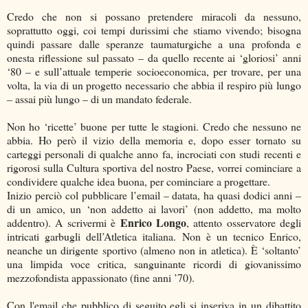
Credo che non si possano pretendere miracoli da nessuno,
soprattutto oggi, coi tempi durissimi che stiamo vivendo; bisogna
quindi passare dalle speranze taumaturgiche a una profonda e
onesta riflessione sul passato – da quello recente ai ‘gloriosi’ anni
‘80 – e sull’attuale temperie socioeconomica, per trovare, per una
volta, la via di un progetto necessario che abbia il respiro più lungo
– assai più lungo – di un mandato federale.
Non ho ‘ricette’ buone per tutte le stagioni. Credo che nessuno ne
abbia. Ho però il vizio della memoria e, dopo esser tornato su
carteggi personali di qualche anno fa, incrociati con studi recenti e
rigorosi sulla Cultura sportiva del nostro Paese, vorrei cominciare a
condividere qualche idea buona, per cominciare a progettare.
Inizio perciò col pubblicare l’email – datata, ha quasi dodici anni –
di un amico, un ‘non addetto ai lavori’ (non addetto, ma molto
Enrico Longo
addentro). A scrivermi è
, attento osservatore degli
intricati garbugli dell’Atletica italiana. Non è un tecnico Enrico,
neanche un dirigente sportivo (almeno non in atletica). È ‘soltanto’
una limpida voce critica, sanguinante ricordi di giovanissimo
mezzofondista appassionato (fine anni ’70).
Con l'email che pubblico di seguito egli si inseriva in un dibattito