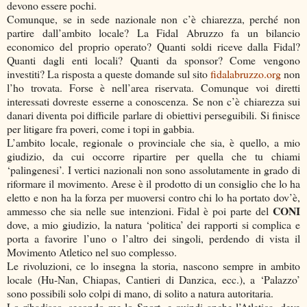
devono essere pochi.
Comunque, se in sede nazionale non c’è chiarezza, perché non
partire dall’ambito locale? La Fidal Abruzzo fa un bilancio
economico del proprio operato? Quanti soldi riceve dalla Fidal?
Quanti dagli enti locali? Quanti da sponsor? Come vengono
investiti? La risposta a queste domande sul sito
fidalabruzzo.org
non
l’ho trovata. Forse è nell’area riservata. Comunque voi diretti
interessati dovreste esserne a conoscenza. Se non c’è chiarezza sui
danari diventa poi difficile parlare di obiettivi perseguibili. Si finisce
per litigare fra poveri, come i topi in gabbia.
L’ambito locale, regionale o provinciale che sia, è quello, a mio
giudizio, da cui occorre ripartire per quella che tu chiami
‘palingenesi’. I vertici nazionali non sono assolutamente in grado di
riformare il movimento. Arese è il prodotto di un consiglio che lo ha
eletto e non ha la forza per muoversi contro chi lo ha portato dov’è,
CONI
ammesso che sia nelle sue intenzioni. Fidal è poi parte del
dove, a mio giudizio, la natura ‘politica’ dei rapporti si complica e
porta a favorire l’uno o l’altro dei singoli, perdendo di vista il
Movimento Atletico nel suo complesso.
Le rivoluzioni, ce lo insegna la storia, nascono sempre in ambito
locale (Hu-Nan, Chiapas, Cantieri di Danzica, ecc.), a ‘Palazzo’
sono possibili solo colpi di mano, di solito a natura autoritaria.
Lo ribadisco, secondo me lo Sport, e quindi anche l’Atletica, deve