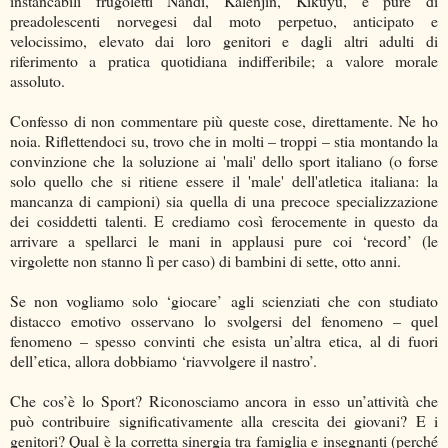
instancabili frugoletti Nandi, Kalenjin, Kikuyu, e pure di
preadolescenti norvegesi dal moto perpetuo, anticipato e
velocissimo, elevato dai loro genitori e dagli altri adulti di
riferimento a pratica quotidiana indifferibile; a valore morale
assoluto.
Confesso di non commentare più queste cose, direttamente. Ne ho
noia. Riflettendoci su, trovo che in molti – troppi – stia montando la
convinzione che la soluzione ai 'mali' dello sport italiano (o forse
solo quello che si ritiene essere il 'male' dell'atletica italiana: la
mancanza di campioni) sia quella di una precoce specializzazione
dei cosiddetti talenti. E crediamo così ferocemente in questo da
arrivare a spellarci le mani in applausi pure coi ‘record’ (le
virgolette non stanno lì per caso) di bambini di sette, otto anni.
Se non vogliamo solo ‘giocare’ agli scienziati che con studiato
distacco emotivo osservano lo svolgersi del fenomeno – quel
fenomeno – spesso convinti che esista un’altra etica, al di fuori
dell’etica, allora dobbiamo ‘riavvolgere il nastro’.
Che cos’è lo Sport? Riconosciamo ancora in esso un’attività che
può contribuire significativamente alla crescita dei giovani? E i
genitori? Qual è la corretta sinergia tra famiglia e insegnanti (perché