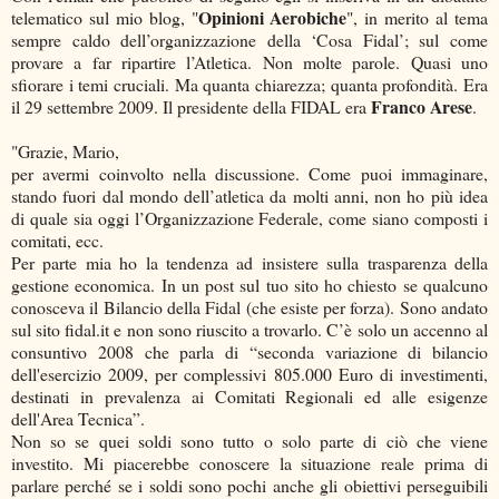
Opinioni Aerobiche
telematico sul mio blog, "
", in merito al tema
sempre caldo dell’organizzazione della ‘Cosa Fidal’; sul come
provare a far ripartire l’Atletica. Non molte parole. Quasi uno
sfiorare i temi cruciali. Ma quanta chiarezza; quanta profondità. Era
Franco Arese
il 29 settembre 2009. Il presidente della FIDAL era
.
"Grazie, Mario,
per avermi coinvolto nella discussione. Come puoi immaginare,
stando fuori dal mondo dell’atletica da molti anni, non ho più idea
di quale sia oggi l’Organizzazione Federale, come siano composti i
comitati, ecc.
Per parte mia ho la tendenza ad insistere sulla trasparenza della
gestione economica. In un post sul tuo sito ho chiesto se qualcuno
conosceva il Bilancio della Fidal (che esiste per forza). Sono andato
sul sito fidal.it e non sono riuscito a trovarlo. C’è solo un accenno al
consuntivo 2008 che parla di “seconda variazione di bilancio
dell'esercizio 2009, per complessivi 805.000 Euro di investimenti,
destinati in prevalenza ai Comitati Regionali ed alle esigenze
dell'Area Tecnica”.
Non so se quei soldi sono tutto o solo parte di ciò che viene
investito. Mi piacerebbe conoscere la situazione reale prima di
parlare perché se i soldi sono pochi anche gli obiettivi perseguibili