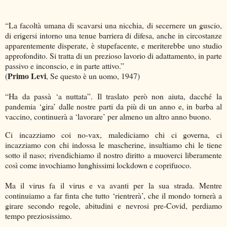
“La facoltà umana di scavarsi una nicchia, di secernere un guscio,
di erigersi intorno una tenue barriera di difesa, anche in circostanze
apparentemente disperate, è stupefacente, e meriterebbe uno studio
approfondito. Si tratta di un prezioso lavorio di adattamento, in parte
passivo e inconscio, e in parte attivo.”
Primo Levi
(
, Se questo è un uomo, 1947)
“Ha da passà ‘a nuttata”. Il traslato però non aiuta, dacché la
pandemia ‘gira’ dalle nostre parti da più di un anno e, in barba al
vaccino, continuerà a ‘lavorare’ per almeno un altro anno buono.
Ci incazziamo coi no-vax, malediciamo chi ci governa, ci
incazziamo con chi indossa le mascherine, insultiamo chi le tiene
sotto il naso; rivendichiamo il nostro diritto a muoverci liberamente
così come invochiamo lunghissimi lockdown e coprifuoco.
Ma il virus fa il virus e va avanti per la sua strada. Mentre
continuiamo a far finta che tutto ‘rientrerà’, che il mondo tornerà a
girare secondo regole, abitudini e nevrosi pre-Covid, perdiamo
tempo preziosissimo.