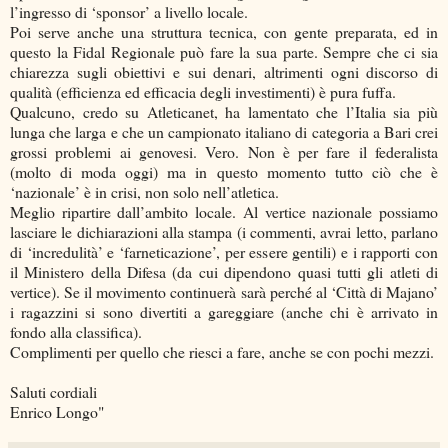
l’ingresso di ‘sponsor’ a livello locale.
Poi serve anche una struttura tecnica, con gente preparata, ed in
questo la Fidal Regionale può fare la sua parte. Sempre che ci sia
chiarezza sugli obiettivi e sui denari, altrimenti ogni discorso di
qualità (efficienza ed efficacia degli investimenti) è pura fuffa.
Qualcuno, credo su Atleticanet, ha lamentato che l’Italia sia più
lunga che larga e che un campionato italiano di categoria a Bari crei
grossi problemi ai genovesi. Vero. Non è per fare il federalista
(molto di moda oggi) ma in questo momento tutto ciò che è
‘nazionale’ è in crisi, non solo nell’atletica.
Meglio ripartire dall’ambito locale. Al vertice nazionale possiamo
lasciare le dichiarazioni alla stampa (i commenti, avrai letto, parlano
di ‘incredulità’ e ‘farneticazione’, per essere gentili) e i rapporti con
il Ministero della Difesa (da cui dipendono quasi tutti gli atleti di
vertice). Se il movimento continuerà sarà perché al ‘Città di Majano’
i ragazzini si sono divertiti a gareggiare (anche chi è arrivato in
fondo alla classifica).
Complimenti per quello che riesci a fare, anche se con pochi mezzi.
Saluti cordiali
Enrico Longo"