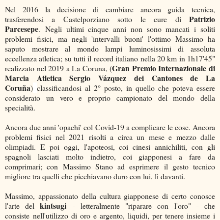
Nel 2016 la decisione di cambiare ancora guida tecnica,
Patrizio
trasferendosi a Castelporziano sotto le cure di
Parcesepe
. Negli ultimi cinque anni non sono mancati i soliti
problemi fisici, ma negli 'intervalli buoni' l'ottimo Massimo ha
saputo mostrare al mondo lampi luminosissimi di assoluta
eccellenza atletica; su tutti il record italiano nella 20 km in 1h17'45"
Gran Premio Internazionale di
realizzato nel 2019 a La Coruna, (
Marcia Atletica Sergio Vázquez dei Cantones de La
Coruña
)
classificandosi al 2° posto, in quello che poteva essere
considerato un vero e proprio campionato del mondo della
specialità.
Ancora due anni 'opachi' col Covid-19 a complicare le cose. Ancora
problemi fisici nel 2021 risolti a circa un mese e mezzo dalle
olimpiadi. E poi oggi, l'apoteosi, coi cinesi annichiliti, con gli
spagnoli lasciati molto indietro, coi giapponesi a fare da
comprimari; con Massimo Stano ad esprimere il gesto tecnico
migliore tra quelli che picchiavano duro con lui, lì davanti.
Massimo, appassionato della cultura giapponese di certo conosce
kintsugi
l'arte del
- letteralmente "riparare con l'oro" - che
consiste nell'utilizzo di oro e argento, liquidi, per tenere insieme i