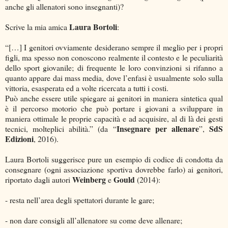
anche gli allenatori sono insegnanti)?
Laura Bortoli
Scrive la mia amica
:
“[…] I genitori ovviamente desiderano sempre il meglio per i propri
figli, ma spesso non conoscono realmente il contesto e le peculiarità
dello sport giovanile; di frequente le loro convinzioni si rifanno a
quanto appare dai mass media, dove l’enfasi è usualmente solo sulla
vittoria, esasperata ed a volte ricercata a tutti i costi.
Può anche essere utile spiegare ai genitori in maniera sintetica qual
è il percorso motorio che può portare i giovani a sviluppare in
maniera ottimale le proprie capacità e ad acquisire, al di là dei gesti
Insegnare per allenare
SdS
tecnici, molteplici abilità.” (da “
”,
Edizioni
, 2016).
Laura Bortoli suggerisce pure un esempio di codice di condotta da
consegnare (ogni associazione sportiva dovrebbe farlo) ai genitori,
Weinberg
Gould
riportato dagli autori
e
(2014):
- resta nell’area degli spettatori durante le gare;
- non dare consigli all’allenatore su come deve allenare;