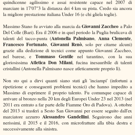
quindicenne agilissimo e assai resistente capace nel 2007 di
marciare in 17'07"3 la distanza dei 4 km su pista. Credo sia ancora
la migliore prestazione italiana Under 16 (e chi gliela toglie).
Giovanni Zaccheo
Massimo Stano fu avviato alla marcia da
a Palo
Del Colle (Bari). Era il 2006 e in quel periodo la Puglia brulicava di
Antonella Palmisano
Anna Clemente
talenti del tacco-punta (
,
,
Francesco Fortunato
Giovanni Renò
,
, solo per citarne alcuni)
grazie alla dedizione di tecnici come appunto Giovanni Zaccheo,
Tommaso Gentile
nel barese, e
nel tarantino, con la sua
Atletica Don Milani
gloriosissima
, fucina inesauribile di talenti
cristallini (Antonella Palmisano nasce atleticamente proprio lì).
Non sto qui a dirvi quanti siano stati gli 'inciampi' (infortuni a
ripetizione e conseguenti problemi tecnici) che hanno impedito a
Massimo di esprimere il proprio talento. Fu comunque capace di
arrivare al bronzo nella 20 km degli Europei Under 23 nel 2013 (nel
2011 era entrato a far parte delle Fiamme Oro di Padova). A ottobre
del 2013 si trasferì a Sesto San Giovanni per essere seguito dall'ex
Alessandro Gandellini
marciatore azzurro
. Seguirono due anni
nerissimi, il 2015 e il 2016, con microfratture alla tibia destra e
successivamente alla sinistra.