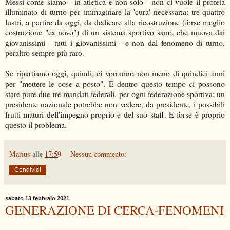
Messi come siamo - in atletica e non solo - non ci vuole il profeta
illuminato di turno per immaginare la 'cura' necessaria: tre-quattro
lustri, a partire da oggi, da dedicare alla ricostruzione (forse meglio
costruzione "ex novo") di un sistema sportivo sano, che muova dai
giovanissimi - tutti i giovanissimi - e non dal fenomeno di turno,
peraltro sempre più raro.
Se ripartiamo oggi, quindi, ci vorranno non meno di quindici anni
per "mettere le cose a posto". E dentro questo tempo ci possono
stare pure due-tre mandati federali, per ogni federazione sportiva; un
presidente nazionale potrebbe non vedere, da presidente, i possibili
frutti maturi dell'impegno proprio e del suo staff. E forse è proprio
questo il problema.
Marius
alle
17:59
Nessun commento:
Condividi
sabato 13 febbraio 2021
GENERAZIONE DI CERCA-FENOMENI