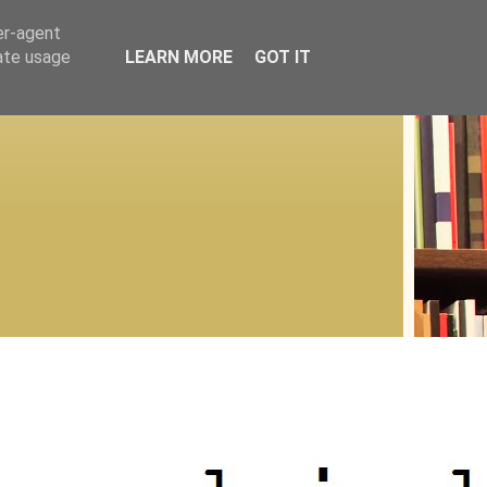
er-agent
rate usage
LEARN MORE
GOT IT