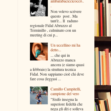
ambarabaciccicoccò..
.
Non volevo scrivere
questo post . Ma
tant'è... Il raduno
regionale Fidal Abruzzo al
Terminillo , culminato con un
meeting di cui p...
Un uccellino mi ha
detto...
... che qui in
Abruzzo manca
ancora (e siamo quasi
a febbraio) la struttura tecnica
Fidal. Non sappiamo cioè chi deve
fare cosa (leggasi ...
Camillo Campitelli,
campione del vero
"Sisifo insegna la
superiore fedeltà che
nega gli dèi e solleva