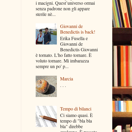
i macigni. Quest’universo ormai
senza padrone non gli appare
sterile nè...
Giovanni de
Benedictis is back!
Erika Fusella e
Giovanni de
Benedictis Giovanni
è tornato. L'ho fatto tornare. È
voluto tornare. Mi imbarazza
sempre un po' p...
Marcia
. . .
Tempo di bilanci
Ci siamo quasi. È
tempo di "bla bla
bla" direbbe
qualcuno. È passato