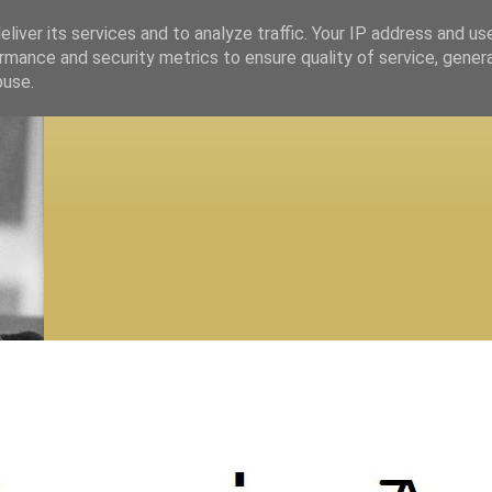
liver its services and to analyze traffic. Your IP address and us
rmance and security metrics to ensure quality of service, gene
buse.