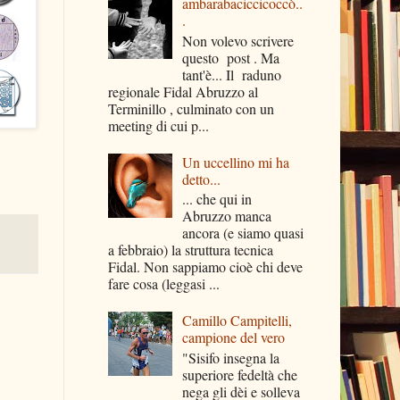
ambarabaciccicoccò..
.
Non volevo scrivere
questo post . Ma
tant'è... Il raduno
regionale Fidal Abruzzo al
Terminillo , culminato con un
meeting di cui p...
Un uccellino mi ha
detto...
... che qui in
Abruzzo manca
ancora (e siamo quasi
a febbraio) la struttura tecnica
Fidal. Non sappiamo cioè chi deve
fare cosa (leggasi ...
Camillo Campitelli,
campione del vero
"Sisifo insegna la
superiore fedeltà che
nega gli dèi e solleva