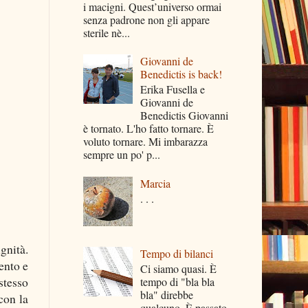
i macigni. Quest’universo ormai
senza padrone non gli appare
sterile nè...
Giovanni de
Benedictis is back!
Erika Fusella e
Giovanni de
Benedictis Giovanni
è tornato. L'ho fatto tornare. È
voluto tornare. Mi imbarazza
sempre un po' p...
Marcia
. . .
gnità.
Tempo di bilanci
ento e
Ci siamo quasi. È
stesso
tempo di "bla bla
bla" direbbe
con la
qualcuno. È passato