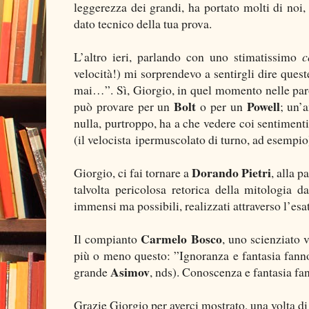
leggerezza dei grandi, ha portato molti di noi, 
dato tecnico della tua prova.
L’altro ieri, parlando con uno stimatissimo
c
velocità!) mi sorprendevo a sentirgli dire que
mai…”. Sì, Giorgio, in quel momento nelle paro
Bolt
Powell
può provare per un
o per un
; un’
nulla, purtroppo, ha a che vedere coi sentimenti
(il velocista ipermuscolato di turno, ad esempi
Dorando Pietri
Giorgio, ci fai tornare a
, alla 
talvolta pericolosa retorica della mitologia da
immensi ma possibili, realizzati attraverso l’esa
Carmelo Bosco
Il compianto
, uno scienziato 
più o meno questo: ”Ignoranza e fantasia fanno 
Asimov
grande
, nds). Conoscenza e fantasia fa
Grazie Giorgio per averci mostrato, una volta di 