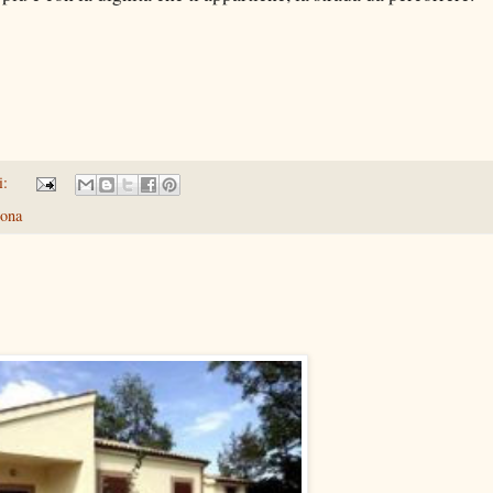
i:
tona