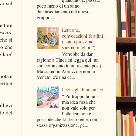
vo sul
poco meno di un anno
dall'insediamento del nuovo
gruppo ...
ettore
Letterine,
escare
convocazioni & affini
 che si
(l'anno prossimo
to che
saremo migliori?)
llare’
Verrebbe da dar
ragione a Tinca (si legga qui un
suo commento in un recente post).
Ma siamo in Abruzzo e non in
uota e
Veneto; c'è una ce...
rifici
I consigli di un amico
“ Purtroppo ho una
mia idea fissa che
llievi
non vale solo per
io del
l’atletica: non è
possibile che lo stesso ente, con la
stessa organizzazione, ge...