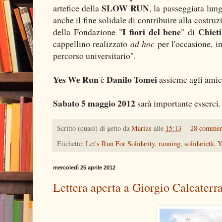
SLOW RUN
artefice della
, la passeggiata lung
anche il fine solidale di contribuire alla costru
I fiori del bene
Chieti
della Fondazione "
" di
cappellino realizzato
ad hoc
per l'occasione, i
percorso universitario".
Yes We Run
Danilo Tomei
è
assieme agli amic
Sabato 5 maggio 2012
sarà importante esserci. 
Scritto (quasi) di getto da
Marius
alle
15:13
28 commen
Etichette:
Let's Run For Solidarity
,
running
,
solidarietà
,
Y
mercoledì 25 aprile 2012
Lettera aperta a Giorgio Calcaterr