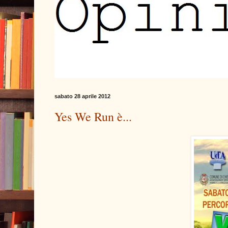
sabato 28 aprile 2012
Yes We Run è...