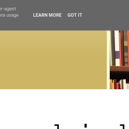
er-agent
rate usage
LEARN MORE
GOT IT