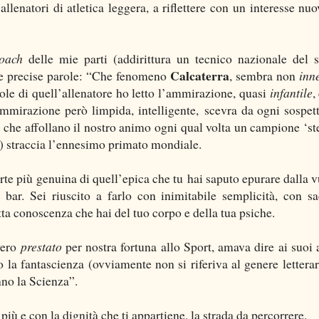
allenatori di atletica leggera, a riflettere con un interesse nuo
oach
delle mie parti (addirittura un tecnico nazionale del s
Calcaterra
ste precise parole: “Che fenomeno
, sembra non
inn
le di quell’allenatore ho letto l’ammirazione, quasi
infantile
,
ammirazione però limpida, intelligente, scevra da ogni sospet
 che affollano il nostro animo ogni qual volta un campione ‘ste
o) straccia l’ennesimo primato mondiale.
parte più genuina di quell’epica che tu hai saputo epurare dalla v
 bar. Sei riuscito a farlo con inimitabile semplicità, con sac
tta conoscenza che hai del tuo corpo e della tua psiche.
vero
prestato
per nostra fortuna allo Sport, amava dire ai suoi a
la fantascienza (ovviamente non si riferiva al genere letterar
nno la Scienza”.
più e con la dignità che ti appartiene, la strada da percorrere.