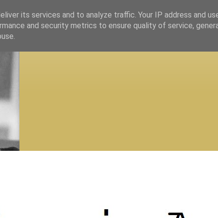
liver its services and to analyze traffic. Your IP address and us
rmance and security metrics to ensure quality of service, gene
buse.