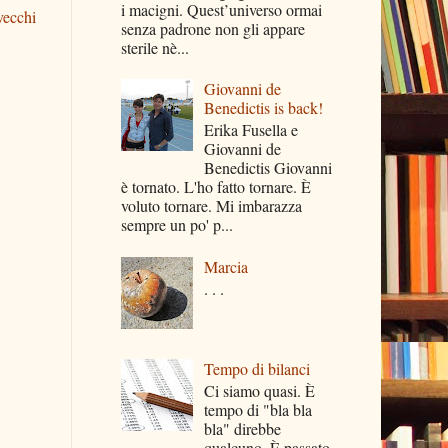
i macigni. Quest’universo ormai
vecchi
senza padrone non gli appare
sterile nè...
Giovanni de
Benedictis is back!
Erika Fusella e
Giovanni de
Benedictis Giovanni
è tornato. L'ho fatto tornare. È
voluto tornare. Mi imbarazza
sempre un po' p...
Marcia
. . .
Tempo di bilanci
Ci siamo quasi. È
tempo di "bla bla
bla" direbbe
qualcuno. È passato