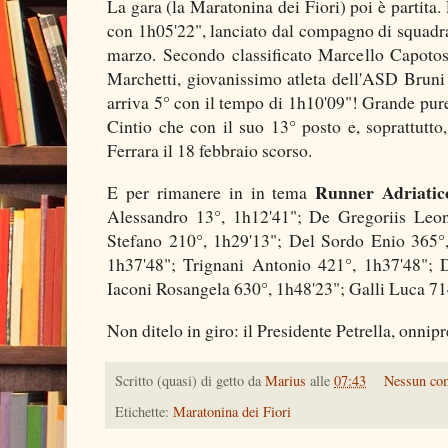
La gara (la Maratonina dei Fiori) poi è partita
con 1h05'22", lanciato dal compagno di squadra
marzo. Secondo classificato Marcello Capotost
Marchetti, giovanissimo atleta dell'ASD Bruni
arriva 5° con il tempo di 1h10'09"! Grande pure
Cintio che con il suo 13° posto e, soprattutto
Ferrara il 18 febbraio scorso.
Runner Adriatic
E per rimanere in in tema
Alessandro 13°, 1h12'41"; De Gregoriis Leon
Stefano 210°, 1h29'13"; Del Sordo Enio 365°,
1h37'48"; Trignani Antonio 421°, 1h37'48"; 
Iaconi Rosangela 630°, 1h48'23"; Galli Luca 71
Non ditelo in giro: il Presidente Petrella, onnip
Scritto (quasi) di getto da
Marius
alle
07:43
Nessun co
Etichette:
Maratonina dei Fiori