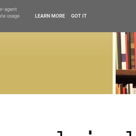
er-agent
rate usage
LEARN MORE
GOT IT