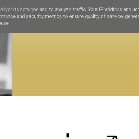
liver its services and to analyze traffic. Your IP address and us
rmance and security metrics to ensure quality of service, gene
buse.