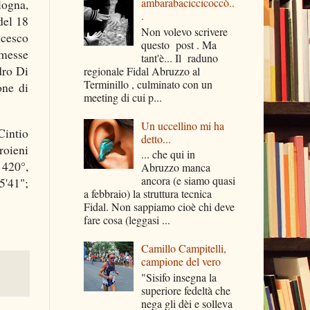
ambarabaciccicoccò..
logna,
.
del 18
Non volevo scrivere
ncesco
questo post . Ma
omesse
tant'è... Il raduno
dro Di
regionale Fidal Abruzzo al
Terminillo , culminato con un
one di
meeting di cui p...
Un uccellino mi ha
Cintio
detto...
roieni
... che qui in
 420°,
Abruzzo manca
ancora (e siamo quasi
5'41";
a febbraio) la struttura tecnica
Fidal. Non sappiamo cioè chi deve
fare cosa (leggasi ...
Camillo Campitelli,
campione del vero
"Sisifo insegna la
superiore fedeltà che
nega gli dèi e solleva