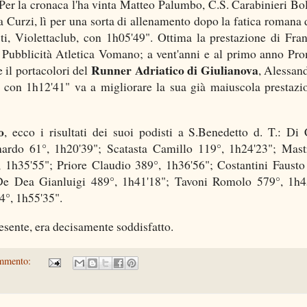
. Per la cronaca l'ha vinta Matteo Palumbo, C.S. Carabinieri Bo
 Curzi, lì per una sorta di allenamento dopo la fatica romana 
i, Violettaclub, con 1h05'49". Ottima la prestazione di Fra
 Pubblicità Atletica Vomano; a vent'anni e al primo anno Pr
Runner Adriatico di Giulianova
 il portacolori del
, Alessan
, con 1h12'41" va a migliorare la sua già maiuscola prestazi
o
, ecco i risultati dei suoi podisti a S.Benedetto d. T.: Di 
ardo 61°, 1h20'39"; Scatasta Camillo 119°, 1h24'23"; Mast
 1h35'55"; Priore Claudio 389°, 1h36'56"; Costantini Fausto
De Dea Gianluigi 489°, 1h41'18"; Tavoni Romolo 579°, 1h4
4°, 1h55'35".
resente, era decisamente soddisfatto.
mmento: