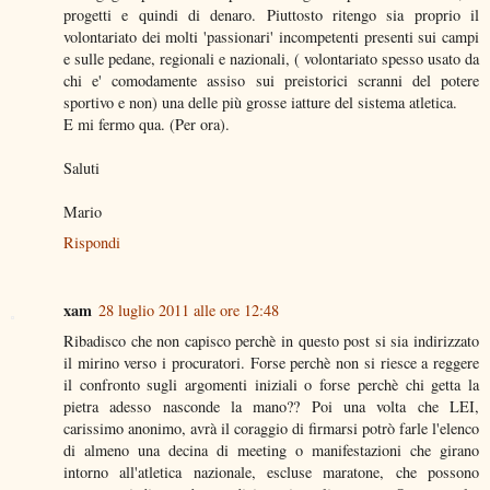
progetti e quindi di denaro. Piuttosto ritengo sia proprio il
volontariato dei molti 'passionari' incompetenti presenti sui campi
e sulle pedane, regionali e nazionali, ( volontariato spesso usato da
chi e' comodamente assiso sui preistorici scranni del potere
sportivo e non) una delle più grosse iatture del sistema atletica.
E mi fermo qua. (Per ora).
Saluti
Mario
Rispondi
xam
28 luglio 2011 alle ore 12:48
Ribadisco che non capisco perchè in questo post si sia indirizzato
il mirino verso i procuratori. Forse perchè non si riesce a reggere
il confronto sugli argomenti iniziali o forse perchè chi getta la
pietra adesso nasconde la mano?? Poi una volta che LEI,
carissimo anonimo, avrà il coraggio di firmarsi potrò farle l'elenco
di almeno una decina di meeting o manifestazioni che girano
intorno all'atletica nazionale, escluse maratone, che possono