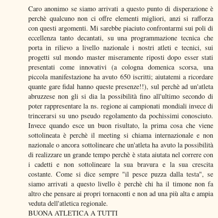
Caro anonimo se siamo arrivati a questo punto di disperazione è
perchè qualcuno non ci offre elementi migliori, anzi si rafforza
con questi argomenti. Mi sarebbe piaciuto confrontarmi sui poli di
eccellenza tanto decantati, su una programmazione tecnica che
porta in rilievo a livello nazionale i nostri atleti e tecnici, sui
progetti sul mondo master miseramente riposti dopo esser stati
presentati come innovativi (a cologna domenica scorsa, una
piccola manifestazione ha avuto 650 iscritti; aiutatemi a ricordare
quante gare fidal hanno queste presenze!!), sul perchè ad un'atleta
abruzzese non gli si dia la possibilità fino all'ultimo secondo di
poter rappresentare la ns. regione ai campionati mondiali invece di
trincerarsi su uno pseudo regolamento da pochissimi conosciuto.
Invece quando esce un buon risultato, la prima cosa che viene
sottolineata è perchè il meeting si chiama internazionale e non
nazionale o ancora sottolineare che un'atleta ha avuto la possibilità
di realizzare un grande tempo perchè è stata aiutata nel correre con
i cadetti e non sottolineare la sua bravura e la sua crescita
costante. Come si dice sempre "il pesce puzza dalla testa", se
siamo arrivati a questo livello è perchè chi ha il timone non fa
altro che pensare ai propri tornaconti e non ad una più alta e ampia
veduta dell'atletica regionale.
BUONA ATLETICA A TUTTI