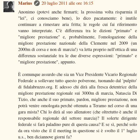
Marius
20 luglio 2011 alle ore 16:15
Anonimo (potevi anche firmarti; la prossima volta risparmia il
"lei", ci conosciamo bene), lo dico pacatamente: è inutile
continuare a rimestare aria fritta; le regole cui fai riferimento
vanno interpretate. C'è differenza tra le dizioni "primato" e
"migliore prestazione" e, probabilmente, l'omologazione della
migliore prestazione nazionale della Clemente nel 2009 (un
2000m di corsa e non di marcia!) va letta proprio nell'ottica di una
differenza sostanziale tra le due diverse espressioni: "primato" e
"migliore prestazione", appunto.
È comunque assurdo che sia un Vice Presidente Vicario Regionale
Federale a sollevare tutto questo polverone, tuonando dal 'pulpito'
di fidalabruzzo.org. E adesso chi dirà alla fresca detentrice della
migliore prestazione regionale sui 3000m di marcia, Natascia Di
Tizio, che anche il suo primato, pardon, migliore prestazione, non
potrà venire omologata perché ottenuta a Teramo nel corso di una
gara mista? Chi lo dirà al suo allenatore (che oltretutto è anche il
responsabile regionale del settore marcia)? Il solerte dirigente
federale si farà paladino pure di questa causa? E se sì, perché solo
da ora visto che il il meeting in questione si è svolto il 1° luglio
u.s., ben diciannove giorni fa?