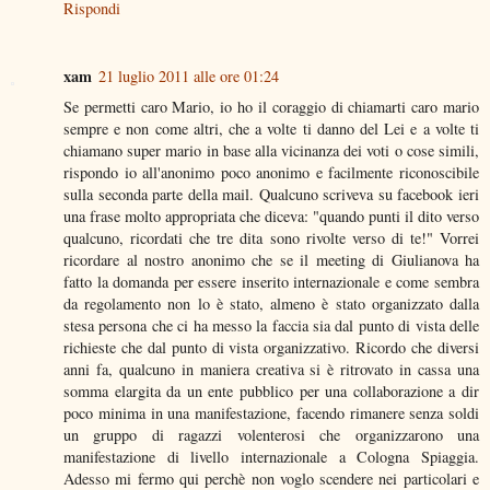
Rispondi
xam
21 luglio 2011 alle ore 01:24
Se permetti caro Mario, io ho il coraggio di chiamarti caro mario
sempre e non come altri, che a volte ti danno del Lei e a volte ti
chiamano super mario in base alla vicinanza dei voti o cose simili,
rispondo io all'anonimo poco anonimo e facilmente riconoscibile
sulla seconda parte della mail. Qualcuno scriveva su facebook ieri
una frase molto appropriata che diceva: "quando punti il dito verso
qualcuno, ricordati che tre dita sono rivolte verso di te!" Vorrei
ricordare al nostro anonimo che se il meeting di Giulianova ha
fatto la domanda per essere inserito internazionale e come sembra
da regolamento non lo è stato, almeno è stato organizzato dalla
stesa persona che ci ha messo la faccia sia dal punto di vista delle
richieste che dal punto di vista organizzativo. Ricordo che diversi
anni fa, qualcuno in maniera creativa si è ritrovato in cassa una
somma elargita da un ente pubblico per una collaborazione a dir
poco minima in una manifestazione, facendo rimanere senza soldi
un gruppo di ragazzi volenterosi che organizzarono una
manifestazione di livello internazionale a Cologna Spiaggia.
Adesso mi fermo qui perchè non voglo scendere nei particolari e