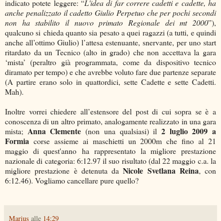
indicato potete leggere: “
L'idea di far correre cadetti e cadette, ha
anche penalizzato il cadetto Giulio Perpetuo che per pochi secondi
non ha stabilito il nuovo primato Regionale dei mt 2000
”),
qualcuno si chieda quanto sia pesato a quei ragazzi (a tutti, e quindi
anche all’ottimo Giulio) l’attesa estenuante, snervante, per uno start
ritardato da un Tecnico (alto in grado) che non accettava la gara
‘mista’ (peraltro già programmata, come da dispositivo tecnico
diramato per tempo) e che avrebbe voluto fare due partenze separate
(A partire erano solo in quattordici, sette Cadette e sette Cadetti.
Mah).
Inoltre vorrei chiedere all’estensore del post di cui sopra se è a
conoscenza di un altro primato, analogamente realizzato in una gara
Anna Clemente
2 luglio 2009 a
mista;
(non una qualsiasi) il
Formia
corse assieme ai maschietti un 2000m che fino al 21
maggio di quest'anno ha rappresentato la migliore prestazione
nazionale di categoria: 6:12.97 il suo risultato (dal 22 maggio c.a. la
Nicole Svetlana Reina
migliore prestazione è detenuta da
, con
6:12.46). Vogliamo cancellare pure quello?
Marius
alle
14:29