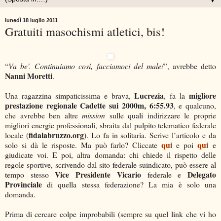
▼
lunedì 18 luglio 2011
Gratuiti masochismi atletici, bis!
“
Va be'. Continuiamo così, facciamoci del male!
”, avrebbe detto
Nanni Moretti
.
Lucrezia
migliore
Una ragazzina simpaticissima e brava,
, fa la
prestazione regionale Cadette sui 2000m, 6:55.93
, e qualcuno,
che avrebbe ben altre
mission
sulle quali indirizzare le proprie
migliori energie professionali, sbraita dal pulpito telematico federale
fidalabruzzo.org
locale (
). Lo fa in solitaria. Scrive l’articolo e da
qui
qui
solo si dà le risposte. Ma può farlo? Cliccate
e poi
e
giudicate voi. E poi, altra domanda: chi chiede il rispetto delle
regole sportive, scrivendo dal sito federale suindicato, può essere al
Vice Presidente Vicario
Delegato
tempo stesso
federale e
Provinciale
di quella stessa federazione? La mia è solo una
domanda.
Prima di cercare colpe improbabili (sempre su quel link che vi ho