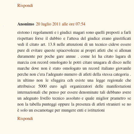
Rispondi
Anonimo
20 luglio 2011 alle ore 07:54
eistono i regolamenti e i giudici magari sono quelli preposti a farli
rispettare forse il dubbio e l'attesa del giudice erano giustificati
vedi il citato art. 13.8 nelle attenzioni di un tecnico cideve essere
pure di evitare queste spiacevolezze ai propri atleti che si allenan
duramente per poche gare annue . come lei ha citato lagara di
marcia con record omologato le potri citare unagara di disco nelle
marche dove non è stato omologato un record italiano giovanile
perche non c'era l'adeguato numero di atleti della stessa categoria .
in ultimo non le sfuggira ceh esiste una legge regionale che
attribuisce 5000 euro agli organizzatori delle manifestazioni
internazionali che penso per essere denominate tali debbano avere
un adeguato livello tecnico assoluto e quale miglior prametro se
non la tabella punteggi oppure la presenza di atleti stranieri se no
è solo un escamotage per mungere enti e istituzioni
Rispondi