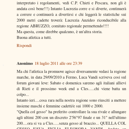
interpretato i regolamenti, vedi C.P. Chieti e Pescara, non gli è
andata così bene!!!) Intanto Lucrezia corre e si diverte, continuerà
a correre e continuerà a divertirsi e chi leggerà le statistiche sui
2000 metri cadette troverà: Lucrezia Anzideo riconducibile alla
regione ABRUZZO, comitato regionale permettendo!!!!
Ma questa, come direbbe qualcuno, è un'altra storia.
Buona atletica a tutti.
Rispondi
Anonimo
18 luglio 2011 alle ore 23:39
Ma chi l'atletica la promuove agisce diversamente vedasi la regione
marche, in data 29/09/2010 a Fermo, Luca Vandi scriveva cosi sul
forum giovani leve: Sabato e domenica saremo agli italiani allievi
di Rieti e il prossimo week end a Cles.....chi viene batta un
colpo...
Intanto ieri....cosa rara nella nostra regione sono riusciti a mettere
insieme maschi e femmine cadetti/e sui 1000 e 2000.
"Quella col gesso" ha preferito controllare la sua rivale e allungare
agli ultimi 200 con un discreto 2'56"97 finale e un 31" nell'ultimo
200....ora si va a Cles.....senza gesso al braccio... QUELLA COL
GESSO E'SUA FIGLIA ELEONORA VANDI. Andate su