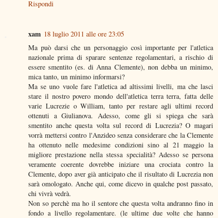
Rispondi
xam
18 luglio 2011 alle ore 23:05
Ma può darsi che un personaggio così importante per l'atletica
nazionale prima di sparare sentenze regolamentari, a rischio di
essere smentito (es. di Anna Clemente), non debba un minimo,
mica tanto, un minimo informarsi?
Ma se uno vuole fare l'atletica ad altissimi livelli, ma che lasci
stare il nostro povero mondo dell'atletica terra terra, fatta delle
varie Lucrezie o William, tanto per restare agli ultimi record
ottenuti a Giulianova. Adesso, come gli si spiega che sarà
smentito anche questa volta sul record di Lucrezia? O magari
vorrà mettersi contro l'Anzideo senza considerare che la Clemente
ha ottenuto nelle medesime condizioni sino al 21 maggio la
migliore prestazione nella stessa specialità? Adesso se persona
veramente coerente dovrebbe iniziare una crociata contro la
Clemente, dopo aver già anticipato che il risultato di Lucrezia non
sarà omologato. Anche qui, come dicevo in qualche post passato,
chi vivrà vedrà.
Non so perchè ma ho il sentore che questa volta andranno fino in
fondo a livello regolamentare. (le ultime due volte che hanno